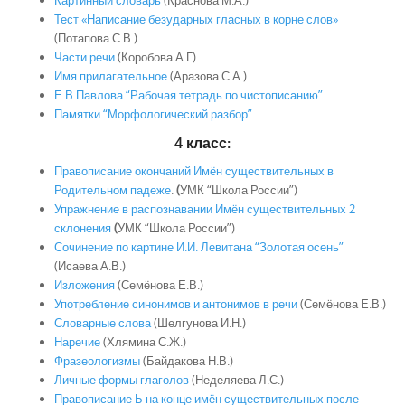
Картинный словарь
(Краснова М.А.)
Тест «Написание безударных гласных в корне слов»
(Потапова С.В.)
Части речи
(Коробова А.Г)
Имя прилагательное
(Аразова С.А.)
Е.В.Павлова “Рабочая тетрадь по чистописанию”
Памятки “Морфологический разбор”
4 класс:
Правописание окончаний Имён существительных в
Родительном падеже
.
(
УМК “Школа России”)
Упражнение в распознавании Имён существительных 2
склонения
(
УМК “Школа России”)
Сочинение по картине И.И. Левитана “Золотая осень”
(Исаева А.В.)
Изложения
(Семёнова Е.В.)
Употребление синонимов и антонимов в речи
(Семёнова Е.В.)
Словарные слова
(Шелгунова И.Н.)
Наречие
(Хлямина С.Ж.)
Фразеологизмы
(Байдакова Н.В.)
Личные формы глаголов
(Неделяева Л.С.)
Правописание Ь на конце имён существительных после