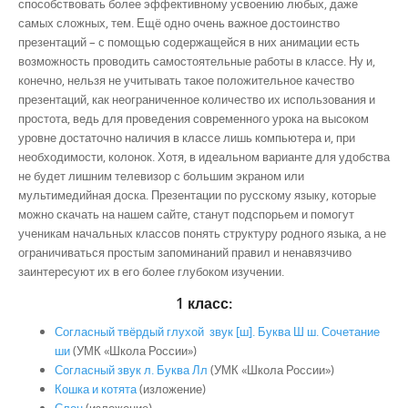
способствовать более эффективному усвоению любых, даже
самых сложных, тем. Ещё одно очень важное достоинство
презентаций – с помощью содержащейся в них анимации есть
возможность проводить самостоятельные работы в классе. Ну и,
конечно, нельзя не учитывать такое положительное качество
презентаций, как неограниченное количество их использования и
простота, ведь для проведения современного урока на высоком
уровне достаточно наличия в классе лишь компьютера и, при
необходимости, колонок. Хотя, в идеальном варианте для удобства
не будет лишним телевизор с большим экраном или
мультимедийная доска. Презентации по русскому языку, которые
можно скачать на нашем сайте, станут подспорьем и помогут
ученикам начальных классов понять структуру родного языка, а не
ограничиваться простым запоминаний правил и ненавязчиво
заинтересуют их в его более глубоком изучении.
1 класс:
Согласный твёрдый глухой звук [ш]. Буква Ш ш. Сочетание
ши
(УМК «Школа России»)
Согласный звук л. Буква Лл
(УМК «Школа России»)
Кошка и котята
(изложение)