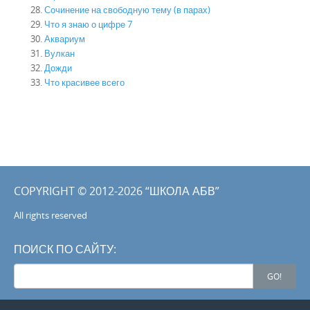
Сочинение на свободную тему (в парах)
Что я знаю о цифре 7
Аквариум
Вулкан
Дожди
Что красивее всего
COPYRIGHT © 2012-2026 “ШКОЛА АБВ”
All rights reserved
ПОИСК ПО САЙТУ:
Search
GO!
for: