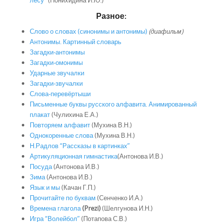
лесу”
(Понихидина И.Ю.)
Разное:
Слово о словах (синонимы и антонимы)
(диафильм)
Антонимы. Картинный словарь
Загадки-антонимы
Загадки-омонимы
Ударные звучалки
Загадки-звучалки
Слова-перевёртыши
Письменные буквы русского алфавита. Анимированный
плакат
(Чулихина Е.А.)
Повторяем алфавит
(Мухина В.Н.)
Однокоренные слова
(Мухина В.Н.)
Н.Радлов “Рассказы в картинках”
Артикуляционная гимнастика
(Антонова И.В.)
Посуда
(Антонова И.В.)
Зима
(Антонова И.В.)
Язык и мы
(Качан Г.П.)
Прочитайте по буквам
(Сенченко И.А.)
Времена глагола
(Prezi)
(Шелгунова И.Н.)
Игра “Волейбол”
(Потапова С.В.)