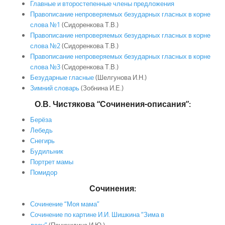
Главные и второстепенные члены предложения
Правописание непроверяемых безударных гласных в корне
слова №1
(Сидоренкова Т.В.)
Правописание непроверяемых безударных гласных в корне
слова №2
(Сидоренкова Т.В.)
Правописание непроверяемых безударных гласных в корне
слова №3
(Сидоренкова Т.В.)
Безударные гласные
(Шелгунова И.Н.)
Зимний словарь
(Зобнина И.Е.)
О.В. Чистякова “Сочинения-описания”:
Берёза
Лебедь
Снегирь
Будильник
Портрет мамы
Помидор
Сочинения:
Сочинение “Моя мама”
Сочинение по картине И.И. Шишкина “Зима в