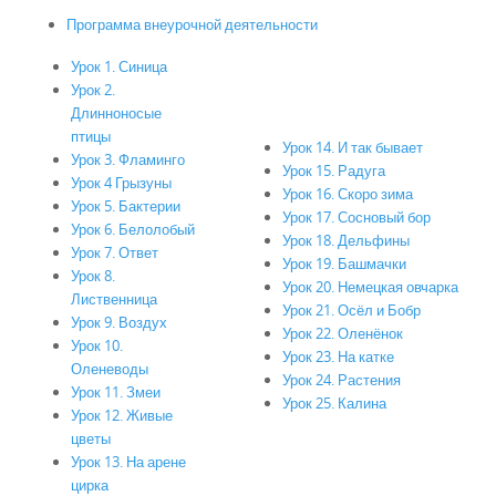
Программа внеурочной деятельности
Урок 1. Синица
Урок 2.
Длинноносые
птицы
Урок 14. И так бывает
Урок 3. Фламинго
Урок 15. Радуга
Урок 4 Грызуны
Урок 16. Скоро зима
Урок 5. Бактерии
Урок 17. Сосновый бор
Урок 6. Белолобый
Урок 18. Дельфины
Урок 7. Ответ
Урок 19. Башмачки
Урок 8.
Урок 20. Немецкая овчарка
Лиственница
Урок 21. Осёл и Бобр
Урок 9. Воздух
Урок 22. Оленёнок
Урок 10.
Урок 23. На катке
Оленеводы
Урок 24. Растения
Урок 11. Змеи
Урок 25. Калина
Урок 12. Живые
цветы
Урок 13. На арене
цирка