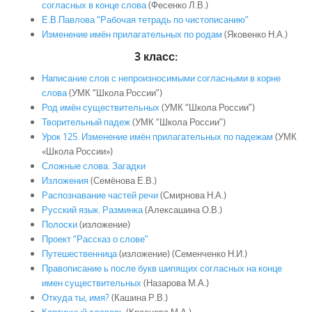
согласных в конце слова
(Фесенко Л.В.)
Е.В.Павлова “Рабочая тетрадь по чистописанию”
Изменение имён прилагательных по родам
(Яковенко Н.А.)
3 класс:
Написание слов с непроизносимыми согласными в корне
слова
(УМК “Школа России”)
Род имён существительных
(УМК “Школа России”)
Творительный падеж
(УМК “Школа России”)
Урок 125. Изменение имён прилагательных по падежам
(УМК
«Школа России»)
Сложные слова. Загадки
Изложения
(Семёнова Е.В.)
Распознавание частей речи
(Смирнова Н.А.)
Русский язык. Разминка
(Алексашина О.В.)
Полоски
(изложение)
Проект “Рассказ о слове”
Путешественница
(изложение) (Семенченко Н.И.)
Правописание ь после букв шипящих согласных на конце
имен существительных
(Назарова М.А.)
Откуда ты, имя?
(Кашина Р.В.)