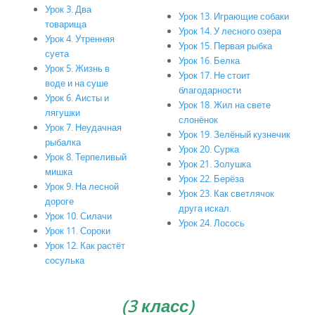
Урок 3. Два
Урок 13. Играющие собаки
товарища
Урок 14. У лесного озера
Урок 4. Утренняя
Урок 15. Первая рыбка
суета
Урок 16. Белка
Урок 5. Жизнь в
Урок 17. Не стоит
воде и на суше
благодарности
Урок 6. Аисты и
Урок 18. Жил на свете
лягушки
слонёнок
Урок 7. Неудачная
Урок 19. Зелёный кузнечик
рыбалка
Урок 20. Сурка
Урок 8. Терпеливый
Урок 21. Золушка
мишка
Урок 22. Берёза
Урок 9. На лесной
Урок 23. Как светлячок
дороге
друга искал.
Урок 10. Силачи
Урок 24. Лосось
Урок 11. Сороки
Урок 12. Как растёт
сосулька
(3 класс)