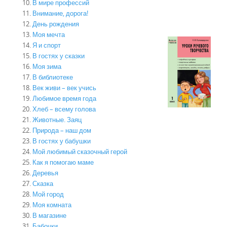
В мире профессий
Внимание, дорога!
День рождения
Моя мечта
Я и спорт
В гостях у сказки
Моя зима
В библиотеке
Век живи – век учись
Любимое время года
Хлеб – всему голова
Животные. Заяц
Природа – наш дом
В гостях у бабушки
Мой любимый сказочный герой
Как я помогаю маме
Деревья
Сказка
Мой город
Моя комната
В магазине
Бабочки