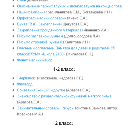
Слон
(изложение)
Обозначение парных глухих и звонких звуков на конце слова
Наши фамилии
(Красильникова С.М., Богатырёва И.Н.)
Орфографический словарик
(Кнейс Е.А.)
Буква “В в”. Закрепление
(Щекутова Е.А.)
Закрепление пройденного материала
(Иваненко И.А.)
Письмо заглавной буквы Ч
(Долгобородова Л.А)
Письмо строчной буквы Х
(Халитова И.Н.)
Гласные и согласные. Памятка для детей и родителей 1
класса УМК «Школа 2100»
(Жигалова С.Н.)
Фонетический набор
1-2 класс:
“Червячок”
(изложение, Федотова Г.Г.)
Филворд
Сочетания “жи-ши” и другие
(Аразова С.А.)
Знакомство с разделительной функцией мягкого знака
(Аразова С.А.)
Занимательный словарь. Ребусы
(система Занкова, автор:
Краснова М.А.)
2 класс: