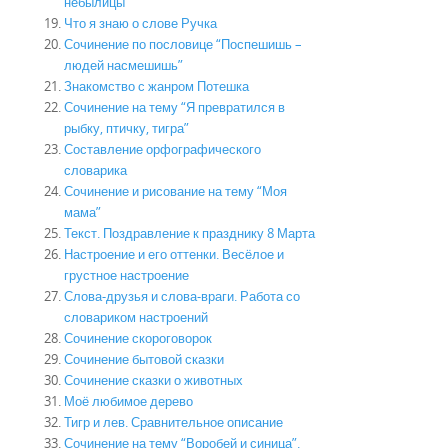
небылицы
Что я знаю о слове Ручка
Сочинение по пословице “Поспешишь –
людей насмешишь”
Знакомство с жанром Потешка
Сочинение на тему “Я превратился в
рыбку, птичку, тигра”
Составление орфографического
словарика
Сочинение и рисование на тему “Моя
мама”
Текст. Поздравление к празднику 8 Марта
Настроение и его оттенки. Весёлое и
грустное настроение
Слова-друзья и слова-враги. Работа со
словариком настроений
Сочинение скороговорок
Сочинение бытовой сказки
Сочинение сказки о животных
Моё любимое дерево
Тигр и лев. Сравнительное описание
Сочинение на тему “Воробей и синица”.