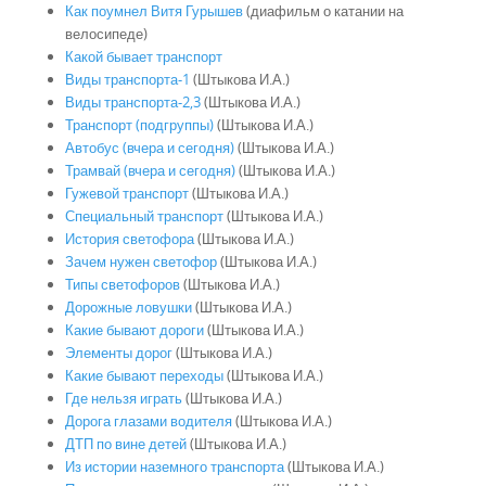
Как поумнел Витя Гурышев
(диафильм о катании на
велосипеде)
Какой бывает транспорт
Виды транспорта-1
(Штыкова И.А.)
Виды транспорта-2,3
(Штыкова И.А.)
Транспорт (подгруппы)
(Штыкова И.А.)
Автобус (вчера и сегодня)
(Штыкова И.А.)
Трамвай (вчера и сегодня)
(Штыкова И.А.)
Гужевой транспорт
(Штыкова И.А.)
Специальный транспорт
(Штыкова И.А.)
История светофора
(Штыкова И.А.)
Зачем нужен светофор
(Штыкова И.А.)
Типы светофоров
(Штыкова И.А.)
Дорожные ловушки
(Штыкова И.А.)
Какие бывают дороги
(Штыкова И.А.)
Элементы дорог
(Штыкова И.А.)
Какие бывают переходы
(Штыкова И.А.)
Где нельзя играть
(Штыкова И.А.)
Дорога глазами водителя
(Штыкова И.А.)
ДТП по вине детей
(Штыкова И.А.)
Из истории наземного транспорта
(Штыкова И.А.)