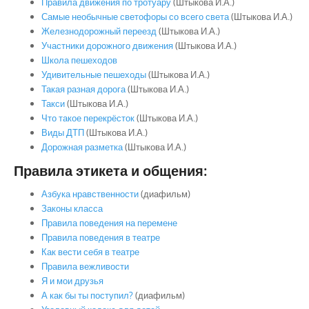
Правила движения по тротуару
(Штыкова И.А.)
Самые необычные светофоры со всего света
(Штыкова И.А.)
Железнодорожный переезд
(Штыкова И.А.)
Участники дорожного движения
(Штыкова И.А.)
Школа пешеходов
Удивительные пешеходы
(Штыкова И.А.)
Такая разная дорога
(Штыкова И.А.)
Такси
(Штыкова И.А.)
Что такое перекрёсток
(Штыкова И.А.)
Виды ДТП
(Штыкова И.А.)
Дорожная разметка
(Штыкова И.А.)
Правила этикета и общения:
Азбука нравственности
(диафильм)
Законы класса
Правила поведения на перемене
Правила поведения в театре
Как вести себя в театре
Правила вежливости
Я и мои друзья
А как бы ты поступил?
(диафильм)