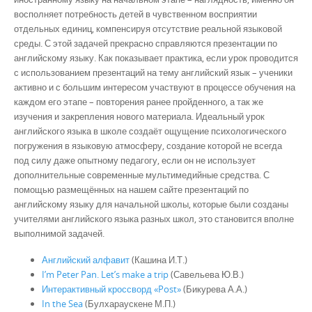
восполняет потребность детей в чувственном восприятии
отдельных единиц, компенсируя отсутствие реальной языковой
среды. С этой задачей прекрасно справляются презентации по
английскому языку. Как показывает практика, если урок проводится
с использованием презентаций на тему английский язык – ученики
активно и с большим интересом участвуют в процессе обучения на
каждом его этапе – повторения ранее пройденного, а так же
изучения и закрепления нового материала. Идеальный урок
английского языка в школе создаёт ощущение психологического
погружения в языковую атмосферу, создание которой не всегда
под силу даже опытному педагогу, если он не использует
дополнительные современные мультимедийные средства. С
помощью размещённых на нашем сайте презентаций по
английскому языку для начальной школы, которые были созданы
учителями английского языка разных школ, это становится вполне
выполнимой задачей.
Английский алфавит
(Кашина И.Т.)
I’m Peter Pan. Let’s make a trip
(Савельева Ю.В.)
Интерактивный кроссворд «Post»
(Бикурева А.А.)
In the Sea
(Булхараускене М.П.)