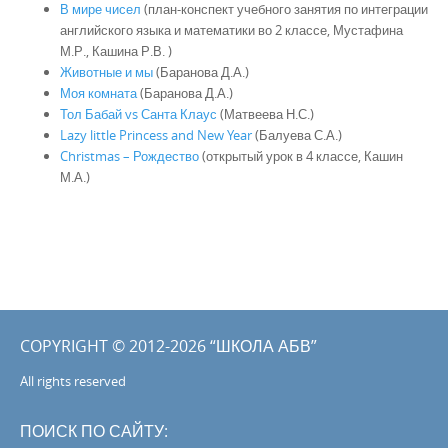
В мире чисел
(план-конспект учебного занятия по интеграции
английского языка и математики во 2 классе, Мустафина
М.Р., Кашина Р.В. )
Животные и мы
(Баранова Д.А.)
Моя комната
(Баранова Д.А.)
Тол Бабай vs Санта Клаус
(Матвеева Н.С.)
Lazy little Princess and New Year
(Балуева С.А.)
Christmas – Рождество
(открытый урок в 4 классе, Кашин
М.А.)
COPYRIGHT © 2012-2026 “ШКОЛА АБВ”
All rights reserved
ПОИСК ПО САЙТУ: