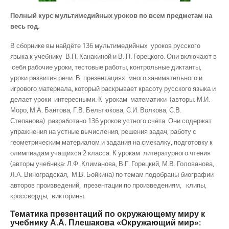
Полный курс мультимедийных уроков по всем предметам на
весь год.
В сборнике вы найдёте 136 мультимедийных уроков русского
языка к учебнику В.П. Канакиной и В. П. Горецкого. Они включают в
себя рабочие уроки, тестовые работы, контрольные диктанты,
уроки развития речи. В презентациях много занимательного и
игрового материала, который раскрывает красоту русского языка и
делает уроки интересными. К урокам математики (авторы: М.И.
Моро, М.А. Бантова, Г.В. Бельтюкова, С.И. Волкова, С.В.
Степанова) разработано 136 уроков устного счёта. Они содержат
упражнения на устные вычисления, решения задач, работу с
геометрическим материалом и задания на смекалку, подготовку к
олимпиадам учащихся 2 класса. К урокам литературного чтения
(авторы учебника: Л.Ф. Климанова, В.Г. Горецкий, М.В. Голованова,
Л.А. Виноградская, М.В. Бойкина) по темам подобраны биографии
авторов произведений, презентации по произведениям, клипы,
кроссворды, викторины.
Тематика презентаций по окружающему миру к
учебнику А.А. Плешакова «Окружающий мир»: