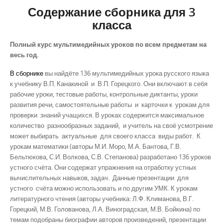
Содержание сборника для 3
класса
Полный курс мультимедийных уроков по всем предметам на
весь год.
В сборнике
вы найдёте 136 мультимедийных урока русского языка
к учебнику В.П. Канакиной и В.П. Горецкого.
Они включают в себя
рабочие уроки, тестовые работы, контрольные диктанты, уроки
развития речи, самостоятельные работы и карточки к урокам для
проверки знаний учащихся. В уроках содержится максимальное
количество разнообразных заданий, и учитель на своё усмотрение
может выбирать актуальные для своего класса виды работ. К
урокам математики (авторы М.И. Моро, М.А. Бантова, Г.В.
Бельтюкова, С.И. Волкова, С.В. Степанова) разработано 136 уроков
устного счёта. Они содержат упражнения на отработку устных
вычислительных навыков, задач. Данные презентации для
устного счёта можно использовать и по другим УМК. К урокам
литературного чтения (авторы учебника: Л.Ф. Климанова, В.Г.
Горецкий, М.В. Голованова, Л.А. Виноградская, М.В. Бойкина) по
темам подобраны биографии авторов произведений, презентации