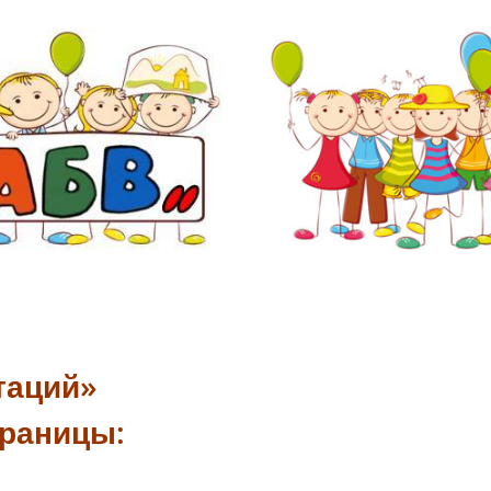
таций»
раницы: