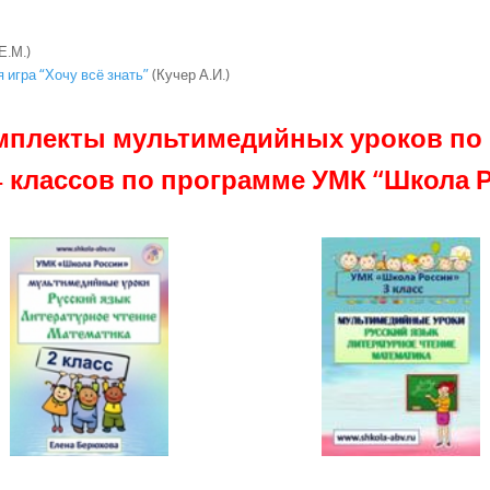
Е.М.)
игра “Хочу всё знать”
(Кучер А.И.)
мплекты мультимедийных уроков по 
4 классов
по программе УМК “Школа 