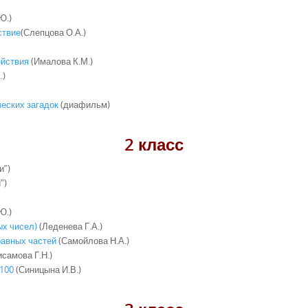
Ю.)
ствие
(Слепцова О.А.)
ействия
(Ималова К.М.)
.)
еских загадок
(диафильм)
2 класс
и”)
”)
Ю.)
ых чисел)
(Леденева Г.А.)
равных частей
(Самойлова Н.А.)
исамова Г.Н.)
 100
(Синицына И.В.)