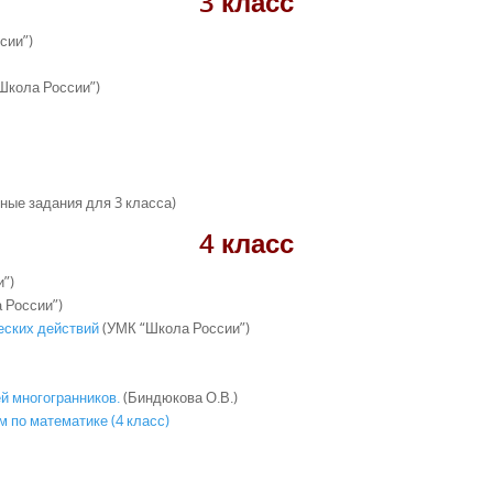
3 класс
сии”)
Школа России”)
ные задания для 3 класса)
4 класс
”)
 России”)
ских действий
(УМК “Школа России”)
й многогранников.
(Биндюкова О.В.)
 по математике (4 класс)