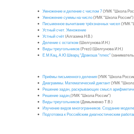
Умножение и деление с числом 7
(УМК “Школа Рос
Умножение суммы на число
(УМК “Школа России”)
Письменное вычитание трёхзначных чисел
(УМК “
Устный счет. Умножение
Устный счёт
(Алгазина Н.В.)
Деление с остатком
(Шелгунова И.Н.)
Виды треугольников
(Prezi)
(Шелгунова И.Н.)
Е.М.Кац, А.Ю.Шварц “Дракоша “плюс”
(заниматель
Приёмы письменного деления
(УМК “Школа России
Диаграммы. Математический диктант
(УМК “Школа
Решение задач, раскрывающих смысл арифметиче
Решение задач,
(УМК “Школа России”)
Виды треугольников
(Демьяненко Т.В.)
Изучение видов многогранников. Создание моделе
Подготовка к Российским диагностическим работам