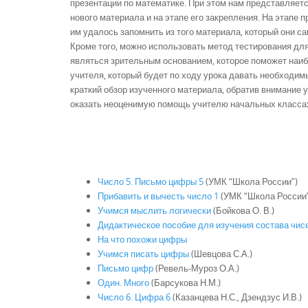
презентации по математике. При этом нам представляетс
нового материала и на этапе его закрепления. На этапе
им удалось запомнить из того материала, который они с
Кроме того, можно использовать метод тестирования для
являться зрительным основанием, которое поможет наиб
учителя, который будет по ходу урока давать необходи
краткий обзор изученного материала, обратив внимание 
оказать неоценимую помощь учителю начальных классах 
Число 5. Письмо цифры 5
(УМК “Школа России”)
Прибавить и вычесть число 1
(УМК “Школа России
Учимся мыслить логически
(Бойкова О. В.)
Дидактическое пособие для изучения состава чис
На что похожи цифры
Учимся писать цифры
(Шевцова С.А.)
Письмо цифр
(Ревель-Муроз О.А.)
Один. Много
(Барсукова Н.М.)
Число 6. Цифра 6
(Казанцева Н.С., Дзендзус И.В.)