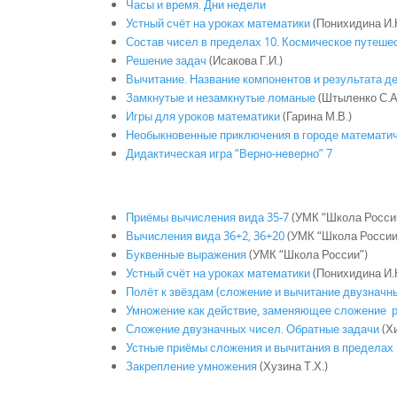
Часы и время. Дни недели
Устный счёт на уроках математики
(Понихидина И.
Состав чисел в пределах 10. Космическое путеше
Решение задач
(Исакова Г.И.)
Вычитание. Название компонентов и результата д
Замкнутые и незамкнутые ломаные
(Штыленко С.А
Игры для уроков математики
(Гарина М.В.)
Необыкновенные приключения в городе математич
Дидактическая игра “Верно-неверно” 7
Приёмы вычисления вида 35-7
(УМК “Школа Росси
Вычисления вида 36+2, 36+20
(УМК “Школа России
Буквенные выражения
(УМК “Школа России”)
Устный счёт на уроках математики
(Понихидина И.
Полёт к звёздам (сложение и вычитание двузначн
Умножение как действие, заменяющее сложение 
Сложение двузначных чисел. Обратные задачи
(Х
Устные приёмы сложения и вычитания в пределах
Закрепление умножения
(Хузина Т.Х.)