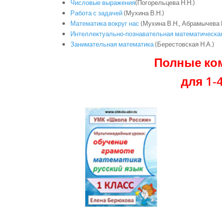
Числовые выражения
(Погорельцева Н.Н.)
Работа с задачей
(Мухина В.Н.)
Математика вокруг нас
(Мухина В.Н., Абрамычева 
Интеллектуально-познавательная математическая 
Занимательная математика
(Берестовская Н.А.)
Полные ко
для 1-