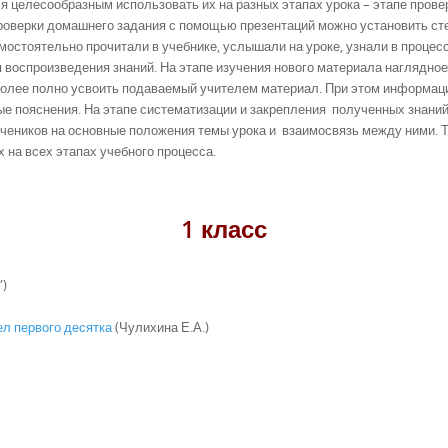
я целесообразным использовать их на разных этапах урока – этапе прове
 проверки домашнего задания с помощью презентаций можно установить с
амостоятельно прочитали в учебнике, услышали на уроке, узнали в процес
 воспроизведения знаний. На этапе изучения нового материала наглядное
олее полно усвоить подаваемый учителем материал. При этом информаци
мые пояснения. На этапе систематизации и закрепления полученных знан
учеников на основные положения темы урока и взаимосвязь между ними. Т
на всех этапах учебного процесса.
1 класс
”)
ел первого десятка
(Чулихина Е.А.)