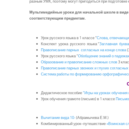
разным УМК, поэтому могут пригодиться при подготовке
Мультимедийные уроки для начальной школе в виде
соответствующим предметам.
Урок русского языка в 1 классе “
Слова, отвечающие 
Конспект урока русского языка “
Заглавная букв
Правописание парных согласных на конце слова
(
Урок русского языка “
Обобщение знаний о падежа
Образование и правописание сложных слов
3 кла
Правописание парных звонких и глухих согласных 
Система работы по формированию орфографическо
Дидактическое пособие
“Игры на уроках обучения
Урок обучения грамоте (письмо) в 1 классе
Письмо
Вычитание вида 10-
(Абрамычева Е.М.)
Комбинированный урок–путешествие
«Воинская с