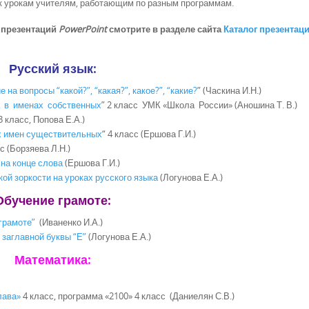
 к урокам учителям, работающим по разным программам.
 презентаций
PowerPoint
смотрите в разделе сайта
Каталог презентац
Русский язык:
на вопросы “какой?”, “какая?”, какое?”, “какие?
”
(Часкина И.Н.)
а в именах собственных
” 2 класс УМК «Школа России» (
Аношина Т. В.)
3 класс, Попова Е.А.)
х имен существительных
“
4 класс (
Ершова Г.И.)
сс
(Борзяева Л.Н.)
на конце слова
(Ершова Г.И.)
й зоркости на уроках русского языка
(Логунова Е.А.)
Обучение грамоте:
 грамоте”
(Иваненко И.А.)
 заглавной буквы “Е”
(Логунова Е.А.)
Математика:
лава»
4 класс, программа «2100» 4 класс
(Даниелян С.В.)