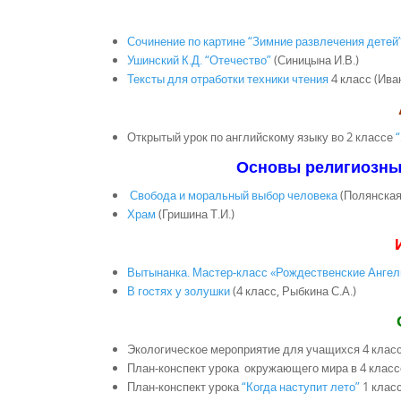
Сочинение по картине “Зимние развлечения детей
Ушинский К.Д. “Отечество”
(Синицына И.В.)
Тексты для отработки техники чтения
4 класс (Иван
Открытый урок по английскому языку во 2 классе
Основы религиозных
Свобода и моральный выбор человека
(
Полянская 
Храм
(Гришина Т.И.)
Вытынанка. Мастер-класс «Рождественские Ангелы
В гостях у золушки
(4 класс, Рыбкина С.А.)
Экологическое мероприятие для учащихся 4 клас
План-конспект урока окружающего мира в 4 клас
План-конспект урока
“Когда наступит лето”
1 клас