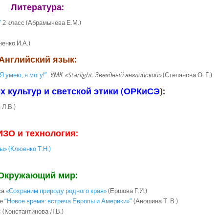
Литература:
”
2 класс (Абрамычева Е.М.)
енко И.А.)
Английский язык:
“Я умею, я могу!”
УМК «Starlight. Звездный английский»
(Степанова О. Г.)
 культур и светской этики (ОРКиСЭ
):
Л.В.)
ИЗО и технология:
» (Клюенко Т.Н.)
Окружающий мир:
са
«Сохраним природу родного края»
(Ершова Г.И.)
се
“Новое время: встреча Европы и Америки»”
(Аношина Т. В.)
с
(Константинова Л.В.)