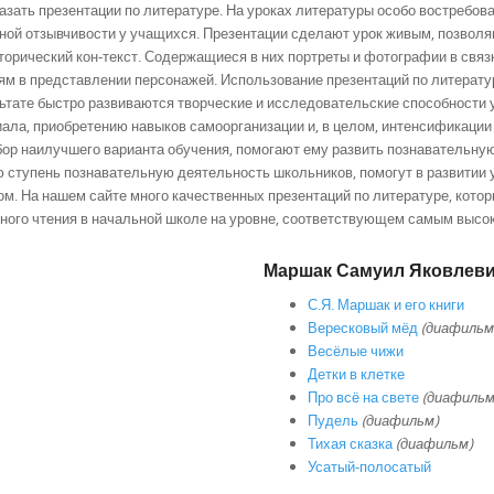
ать презентации по литературе. На уроках литературы особо востребова
ной отзывчивости у учащихся. Презентации сделают урок живым, позволяю
сторический кон-текст. Содержащиеся в них портреты и фотографии в связ
м в представлении персонажей. Использование презентаций по литерату
ьтате быстро развиваются творческие и исследовательские способности у
ла, приобретению навыков самоорганизации и, в целом, интенсификации 
р наилучшего варианта обучения, помогают ему развить познавательную 
ую ступень познавательную деятельность школьников, помогут в развитии
. На нашем сайте много качественных презентаций по литературе, котор
ного чтения в начальной школе на уровне, соответствующем самым высо
Маршак Самуил Яковлев
С.Я. Маршак и его книги
Вересковый мёд
(диафильм
Весёлые чижи
Детки в клетке
Про всё на свете
(диафильм
Пудель
(диафильм)
Тихая сказка
(диафильм)
Усатый-полосатый