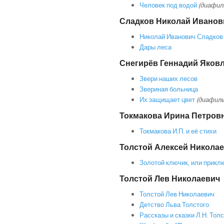
Человек под водой
(диафил
Сладков Николай Иванов
Николай Иванович Сладков
Дары леса
Снегирёв Геннадий Яков
Звери наших лесов
Звериная больница
Их защищает цвет
(диафил
Токмакова Ирина Петров
Токмакова И.П. и её стихи
Толстой Алексей Никола
Золотой ключик, или прикл
Толстой Лев Николаевич
Толстой Лев Николаевич
Детство Льва Толстого
Рассказы и сказки Л.Н. Толс