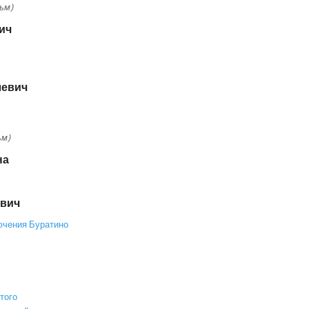
ьм)
ич
левич
ьм)
на
евич
ючения Буратино
того