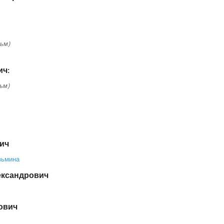
ьм)
ич:
ьм)
ич
зьмина
ександрович
ович