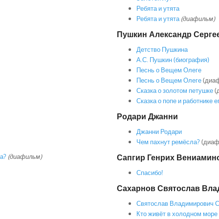
Ребята и утята
Ребята и утята
(диафильм)
Пушкин Александр Серге
Детство Пушкина
А.С. Пушкин (биография)
Песнь о Вещем Олеге
Песнь о Вещем Олеге
(диа
Сказка о золотом петушке
(
Сказка о попе и работнике 
Родари Джанни
Джанни Родари
Чем пахнут ремёсла?
(диаф
а?
(диафильм)
Сапгир Генрих Вениамин
Спасибо!
Сахарнов Святослав Вл
Святослав Владимирович 
Кто живёт в холодном море