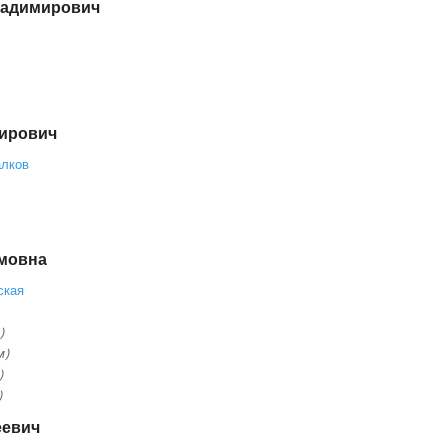
ладимирович
ирович
алков
мовна
ская
)
м)
)
)
еевич