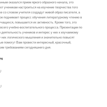
нным оказался прием яркого образного начала, это
т ученикам настроиться на изучение творчества того
ке со словом учителя создадут живой образ писателя, а
ре поднимает процесс обучения литературному чтению в
чащихся, повышается их активность. Кроме того, это
всего учебно-воспитательного процесса. Презентации по
деятельность учеников и интерес у них к изучаемому
 у них логического мышления и значительно повысят
ые помогут Вам провести интересный, красочный,
ким требованиям сегодняшнего дня.
ич
)
)