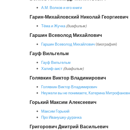
А.М. Волков и его книги
Гарин-Михайловский Николай Георгиевич
Тёма и Жучка
(диафильм)
Гаршин Всеволод Михайлович
Гаршин Всеволод Михайлович
(биография)
Гауф Вильгельм
Гауф Вильгельм
Халиф-аист
(диафильм)
Голявкин Виктор Владимирович
Голявкин Виктор Владимирович
Неужели вы не понимаете, Катерина Митрофановн
Горький Максим Алексеевич
Максим Горький
Про Иванушку-дурачка
Григорович Дмитрий Васильевич