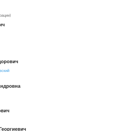
рации)
ич
дорович
вский
андровна
ович
Георгиевич