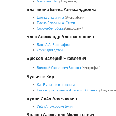
Мышонок Пик
(диафильм)
Благинина
Елена Александровна
Елена Благинина
(биография)
Елена Благинина. Стихи
Сорока-белобока
(диафильм)
Блок Александр Александрович
Блок А.А. Биография
Стихи для детей
Брюсов Валерий Яковлевич
Валерий Яковлевич Брюсов
(биография)
Булычёв Кир
Кир Булычёв и его книги
Новые приключения Алисы из XXI века
(диафильм
Бунин Ива́н Алексе́евич
Ива́н Алексе́евич Бу́нин
Волков Александр
Мелентьевич