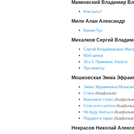
Маяковский Владимир В
Кем быть?
Милн Алан Александр
Винни-Пух
Михалков Сергей Владим
Сергей Владимирович Мих
Мой щенок
36 и 5. Прививка. Лапуся
Про мимозу
Мошковская Эмма Эфраи
Эмма Эфраимовна Мошков
Стихи
(диафильм)
Вежливое слово
(диафильм
Слон и его шляпа
(диафиль
Не буду бояться
(диафильм
Подарки в парке
(диафильм
Некрасов Николай Алекс