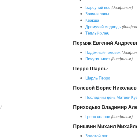
Барсучий нос
(диафильм)
Заячьи лапы
Квакша
Дремучий медведь
(диафил
Тёплый хлеб
Пермяк Евгений Андреев
Надёжный человек
(диафил
Пичугин мост
(диафильм)
Перро Шарль:
Шарль Перро
Полевой Борис Николаев
Последний день Матвея Ку
)
Приходько Владимир Ал
Грело солнце
(диафильм)
Пришвин Михаил Михайл
Золотой луг