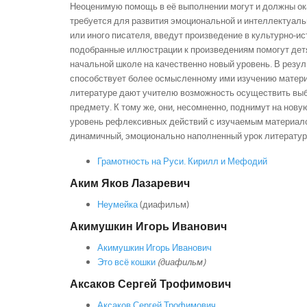
Неоценимую помощь в её выполнении могут и должны оказ
требуется для развития эмоциональной и интеллектуаль
или иного писателя, введут произведение в культурно-и
подобранные иллюстрации к произведениям помогут детя
начальной школе на качественно новый уровень. В резул
способствует более осмысленному ими изучению материа
литературе дают учителю возможность осуществить выбо
предмету. К тому же, они, несомненно, поднимут на нов
уровень рефлексивных действий с изучаемым материалом
динамичный, эмоционально наполненный урок литератур
Грамотность на Руси. Кирилл и Мефодий
Аким Яков Лазаревич
Неумейка
(диафильм)
Акимушкин Игорь Иванович
Акимушкин Игорь Иванович
Это всё кошки
(диафильм)
Аксаков Сергей Трофимович
Аксаков Сергей Трофимович