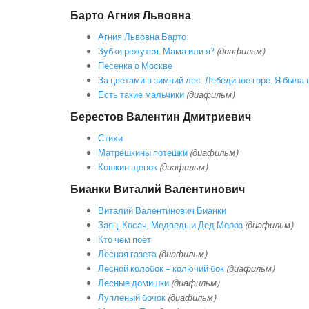
Барто Агния Львовна
Агния Львовна Барто
Зубки режутся. Мама или я?
(диафильм)
Песенка о Москве
За цветами в зимний лес. Лебединое горе. Я была 
Есть такие мальчики
(диафильм)
Берестов Валентин Дмитриевич
Стихи
Матрёшкины потешки
(диафильм)
Кошкин щенок
(диафильм)
Бианки Виталий Валентинович
Виталий Валентинович Бианки
Заяц, Косач, Медведь и Дед Мороз
(диафильм)
Кто чем поёт
Лесная газета
(диафильм)
Лесной колобок – колючий бок
(диафильм)
Лесные домишки
(диафильм)
Лупленый бочок
(диафильм)