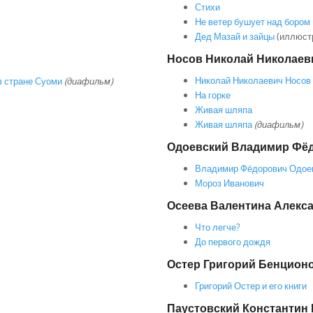
Стихи
Не ветер бушует над бором
Дед Мазай и зайцы
(иллюст
Носов Николай Николаев
Николай Николаевич Носов
в стране Суоми
(диафильм)
На горке
Живая шляпа
Живая шляпа
(диафильм)
Одоевский Владимир Фё
Владимир Фёдорович Одое
Мороз Иванович
Осеева Валентина Алекс
Что легче?
До первого дождя
Остер Григорий Бенцион
Григорий Остер и его книги
Паустовский Константин 