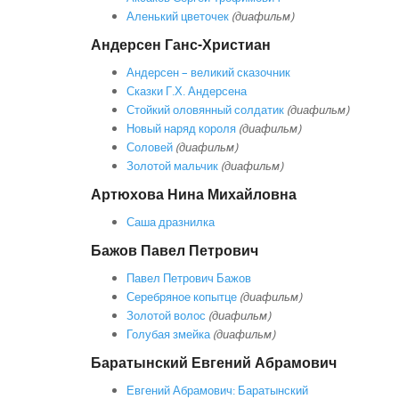
Аленький цветочек
(диафильм)
Андерсен Ганс-Христиан
Андерсен – великий сказочник
Сказки Г.Х. Андерсена
Стойкий оловянный солдатик
(диафильм)
Новый наряд короля
(диафильм)
Соловей
(диафильм)
Золотой мальчик
(диафильм)
Артюхова Нина Михайловна
Саша дразнилка
Бажов Павел Петрович
Павел Петрович Бажов
Серебряное копытце
(диафильм)
Золотой волос
(диафильм)
Голубая змейка
(диафильм)
Баратынский Евгений Абрамович
Евгений Абрамович: Баратынский