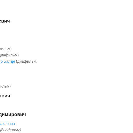
евич
фильм)
диафильм)
его Балде
(диафильм)
ильм)
ович
адимирович
Сахарнов
(диафильм)