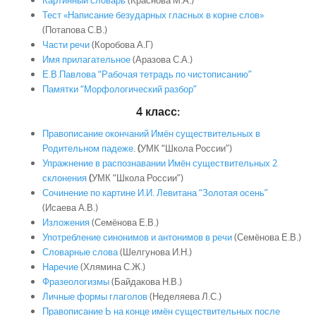
Картинный словарь
(Краснова М.А.)
Тест «Написание безударных гласных в корне слов»
(Потапова С.В.)
Части речи
(Коробова А.Г)
Имя прилагательное
(Аразова С.А.)
Е.В.Павлова “Рабочая тетрадь по чистописанию”
Памятки “Морфологический разбор”
4 класс:
Правописание окончаний Имён существительных в
Родительном падеже
.
(
УМК “Школа России”)
Упражнение в распознавании Имён существительных 2
склонения
(
УМК “Школа России”)
Сочинение по картине И.И. Левитана “Золотая осень”
(Исаева А.В.)
Изложения
(Семёнова Е.В.)
Употребление синонимов и антонимов в речи
(Семёнова Е.В.)
Словарные слова
(Шелгунова И.Н.)
Наречие
(Хлямина С.Ж.)
Фразеологизмы
(Байдакова Н.В.)
Личные формы глаголов
(Неделяева Л.С.)
Правописание Ь на конце имён существительных после