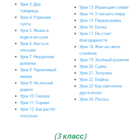
Урок 3. Два
Урок 13. Играющие собаки
товарища
Урок 14. У лесного озера
Урок 4. Утренняя
Урок 15. Первая рыбка
суета
Урок 16. Белка
Урок 5. Жизнь в
Урок 17. Не стоит
воде и на суше
благодарности
Урок 6. Аисты и
Урок 18. Жил на свете
лягушки
слонёнок
Урок 7. Неудачная
Урок 19. Зелёный кузнечик
рыбалка
Урок 20. Сурка
Урок 8. Терпеливый
Урок 21. Золушка
мишка
Урок 22. Берёза
Урок 9. На лесной
Урок 23. Как светлячок
дороге
друга искал.
Урок 10. Силачи
Урок 24. Лосось
Урок 11. Сороки
Урок 12. Как растёт
сосулька
(3 класс)