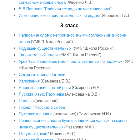
согласных в конце слова
(Фесенко Л.В.)
Е.В.Павлова “Рабочая тетрадь по чистописанию”
Изменение имён прилагательных по родам
(Яковенко Н.А.)
3 класс:
Написание слов с непроизносимыми согласными в корне
слова
(УМК “Школа России”)
Род имён существительных
(УМК “Школа России”)
Творительный падеж
(УМК “Школа России”)
Урок 125. Изменение имён прилагательных по падежам
(УМК
«Школа России»)
Сложные слова. Загадки
Изложения
(Семёнова Е.В.)
Распознавание частей речи
(Смирнова Н.А.)
Русский язык. Разминка
(Алексашина О.В.)
Полоски
(изложение)
Проект “Рассказ о слове”
Путешественница
(изложение) (Семенченко Н.И.)
Правописание ь после букв шипящих согласных на конце
имен существительных
(Назарова М.А.)
Откуда ты, имя?
(Кашина Р.В.)