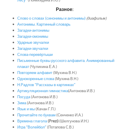
лесу”
(Понихидина И.Ю.)
Разное:
Слово о словах (синонимы и антонимы)
(диафильм)
Антонимы. Картинный словарь
Загадки-антонимы
Загадки-омонимы
Ударные звучалки
Загадки-звучалки
Слова-перевёртыши
Письменные буквы русского алфавита. Анимированный
плакат
(Чулихина Е.А.)
Повторяем алфавит
(Мухина В.Н.)
Однокоренные слова
(Мухина В.Н.)
Н.Радлов “Рассказы в картинках”
Артикуляционная гимнастика
(Антонова И.В.)
Посуда
(Антонова И.В.)
Зима
(Антонова И.В.)
Язык и мы
(Качан Г.П.)
Прочитайте по буквам
(Сенченко И.А.)
Времена глагола
(Prezi)
(Шелгунова И.Н.)
Игра “Волейбол”
(Потапова С.В.)