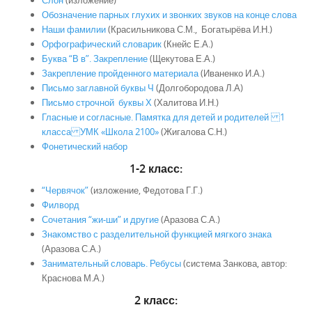
Слон
(изложение)
Обозначение парных глухих и звонких звуков на конце слова
Наши фамилии
(Красильникова С.М., Богатырёва И.Н.)
Орфографический словарик
(Кнейс Е.А.)
Буква “В в”. Закрепление
(Щекутова Е.А.)
Закрепление пройденного материала
(Иваненко И.А.)
Письмо заглавной буквы Ч
(Долгобородова Л.А)
Письмо строчной буквы Х
(Халитова И.Н.)
Гласные и согласные. Памятка для детей и родителей 1
класса УМК «Школа 2100»
(Жигалова С.Н.)
Фонетический набор
1-2 класс:
“Червячок”
(изложение, Федотова Г.Г.)
Филворд
Сочетания “жи-ши” и другие
(Аразова С.А.)
Знакомство с разделительной функцией мягкого знака
(Аразова С.А.)
Занимательный словарь. Ребусы
(система Занкова, автор:
Краснова М.А.)
2 класс: