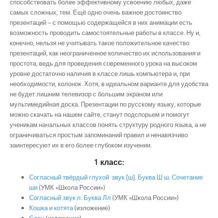
способствовать более эффективному усвоению любых, даже
самых сложных, тем. Ещё одно очень важное достоинство
презентаций – с помощью содержащейся в них анимации есть
возможность проводить самостоятельные работы в классе. Ну и,
конечно, нельзя не учитывать такое положительное качество
презентаций, как неограниченное количество их использования и
простота, ведь для проведения современного урока на высоком
уровне достаточно наличия в классе лишь компьютера и, при
необходимости, колонок. Хотя, в идеальном варианте для удобства
не будет лишним телевизор с большим экраном или
мультимедийная доска. Презентации по русскому языку, которые
можно скачать на нашем сайте, станут подспорьем и помогут
ученикам начальных классов понять структуру родного языка, а не
ограничиваться простым запоминаний правил и ненавязчиво
заинтересуют их в его более глубоком изучении.
1 класс:
Согласный твёрдый глухой звук [ш]. Буква Ш ш. Сочетание
ши
(УМК «Школа России»)
Согласный звук л. Буква Лл
(УМК «Школа России»)
Кошка и котята
(изложение)