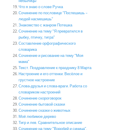
небылицы
Что я знаю о слове Ручка
Сочинение по пословице “Поспешишь –
людей насмешишь”
Знакомство с жанром Потешка
Сочинение на тему “Я превратился в
рыбку, птичку, тигра”
Составление орфографического
словарика
Сочинение и рисование на тему “Моя
мама”
Текст. Поздравление к празднику 8 Марта
Настроение и его оттенки. Весёлое и
грустное настроение
Слова-друзья и слова-враги. Работа со
словариком настроений
Сочинение скороговорок
Сочинение бытовой сказки
Сочинение сказки о животных
Моё любимое дерево
Тигр и лев. Сравнительное описание
Сочинение на тему “Воробей и синица”.