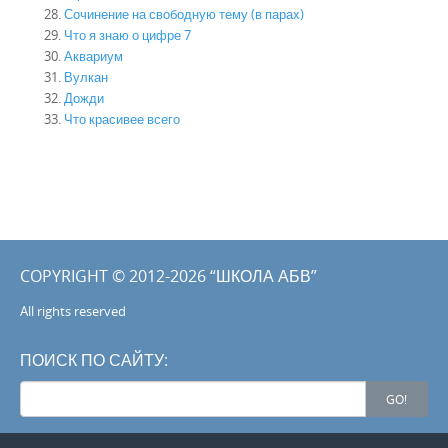
Сочинение на свободную тему (в парах)
Что я знаю о цифре 7
Аквариум
Вулкан
Дожди
Что красивее всего
COPYRIGHT © 2012-2026 “ШКОЛА АБВ”
All rights reserved
ПОИСК ПО САЙТУ:
Search
GO!
for: