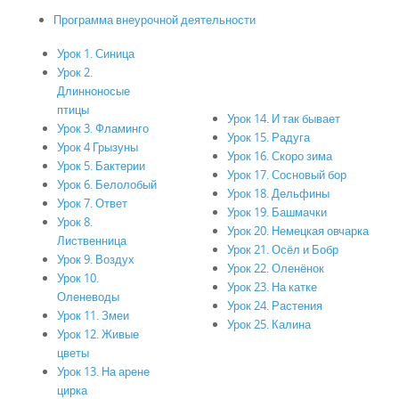
Программа внеурочной деятельности
Урок 1. Синица
Урок 2.
Длинноносые
птицы
Урок 14. И так бывает
Урок 3. Фламинго
Урок 15. Радуга
Урок 4 Грызуны
Урок 16. Скоро зима
Урок 5. Бактерии
Урок 17. Сосновый бор
Урок 6. Белолобый
Урок 18. Дельфины
Урок 7. Ответ
Урок 19. Башмачки
Урок 8.
Урок 20. Немецкая овчарка
Лиственница
Урок 21. Осёл и Бобр
Урок 9. Воздух
Урок 22. Оленёнок
Урок 10.
Урок 23. На катке
Оленеводы
Урок 24. Растения
Урок 11. Змеи
Урок 25. Калина
Урок 12. Живые
цветы
Урок 13. На арене
цирка