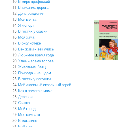
В мире профессий
Внимание, дорога!
День рождения
Моя мечта
Я и спорт
В гостях у сказки
Моя зима
В библиотеке
Век живи – век учись
Любимое время года
Хлеб – всему голова
Животные. Заяц
Природа – наш дом
В гостях у бабушки
Мой любимый сказочный герой
Как я помогаю маме
Деревья
Сказка
Мой город
Моя комната
В магазине
Бабочки