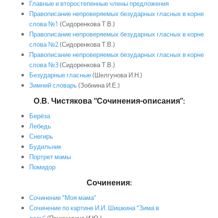
Главные и второстепенные члены предложения
Правописание непроверяемых безударных гласных в корне
слова №1
(Сидоренкова Т.В.)
Правописание непроверяемых безударных гласных в корне
слова №2
(Сидоренкова Т.В.)
Правописание непроверяемых безударных гласных в корне
слова №3
(Сидоренкова Т.В.)
Безударные гласные
(Шелгунова И.Н.)
Зимний словарь
(Зобнина И.Е.)
О.В. Чистякова “Сочинения-описания”:
Берёза
Лебедь
Снегирь
Будильник
Портрет мамы
Помидор
Сочинения:
Сочинение “Моя мама”
Сочинение по картине И.И. Шишкина “Зима в