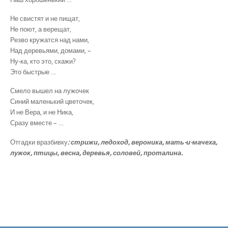
Не свистят и не пищат,
Не поют, а верещат,
Резво кружатся над нами,
Над деревьями, домами, –
Ну-ка, кто это, скажи?
Это быстрые …
Смело вышел на лужочек
Синий маленький цветочек,
И не Вера, и не Ника,
Сразу вместе – …
Отгадки вразбивку
: стрижи, ледоход, вероника, мать-и-мачеха,
лужок, птицы, весна, деревья, соловей, проталина.