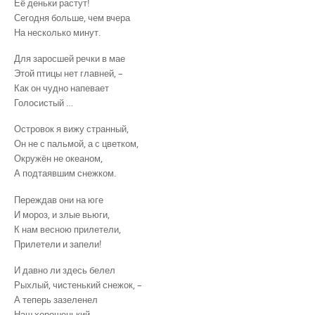
Её деньки растут!
Сегодня больше, чем вчера
На несколько минут.
Для заросшей речки в мае
Этой птицы нет главней, –
Как он чудно напевает
Голосистый …
Островок я вижу странный,
Он не с пальмой, а с цветком,
Окружён не океаном,
А подтаявшим снежком.
Переждав они на юге
И мороз, и злые вьюги,
К нам весною прилетели,
Прилетели и запели!
И давно ли здесь белел
Рыхлый, чистенький снежок, –
А теперь зазеленел
Наш хорошенький …