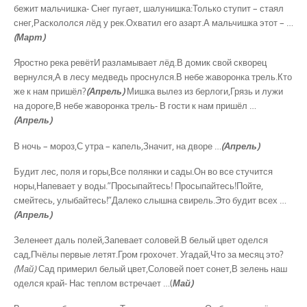
бежит мальчишка- Снег пугает, шалунишка:Только ступит – стаял
снег,Раскололся лёд у рек.Охватил его азарт.А мальчишка этот – …
(Март)
Яростно река ревётИ разламывает лёд.В домик свой скворец
вернулся,А в лесу медведь проснулся.В небе жаворонка трель.Кто
же к нам пришёл?
(Апрель)
Мишка вылез из берлоги,Грязь и лужи
на дороге,В небе жаворонка трель- В гости к нам пришёл …
(Апрель)
В ночь – мороз,С утра – капель,Значит, на дворе …
(Апрель)
Будит лес, поля и горы,Все полянки и сады.Он во все стучится
норы,Напевает у воды.”Просыпайтесь! Просыпайтесь!Пойте,
смейтесь, улыбайтесь!”Далеко слышна свирель.Это будит всех …
(Апрель)
Зеленеет даль полей,Запевает соловей.В белый цвет оделся
сад,Пчёлы первые летят.Гром грохочет. Угадай,Что за месяц это?
(Май)
Сад примерил белый цвет,Соловей поет сонет,В зелень наш
оделся край- Нас теплом встречает …(
Май)