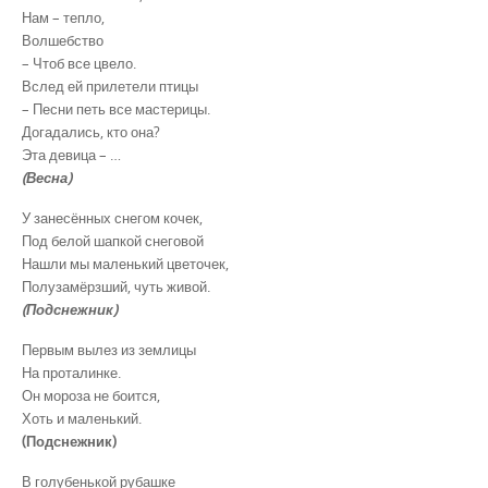
Нам – тепло,
Волшебство
– Чтоб все цвело.
Вслед ей прилетели птицы
– Песни петь все мастерицы.
Догадались, кто она?
Эта девица – …
(Весна)
У занесённых снегом кочек,
Под белой шапкой снеговой
Нашли мы маленький цветочек,
Полузамёрзший, чуть живой.
(Подснежник)
Первым вылез из землицы
На проталинке.
Он мороза не боится,
Хоть и маленький.
(Подснежник)
В голубенькой рубашке