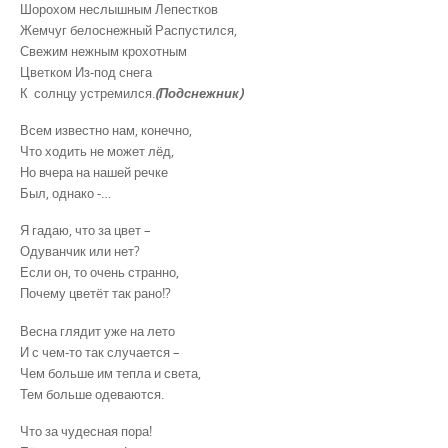
Шорохом неслышным Лепестков
Жемчуг белоснежный Распустился,
Свежим нежным крохотным
Цветком Из-под снега
К солнцу устремился.
(Подснежник)
Всем известно нам, конечно,
Что ходить не может лёд,
Но вчера на нашей речке
Был, однако -…
Я гадаю, что за цвет –
Одуванчик или нет?
Если он, то очень странно,
Почему цветёт так рано!?
Весна глядит уже на лето
И с чем-то так случается –
Чем больше им тепла и света,
Тем больше одеваются.
Что за чудесная пора!