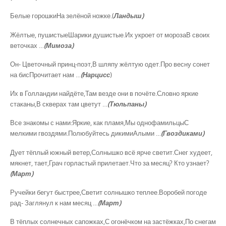
Белые горошкиНа зелёной ножке.(
Ландыш)
Жёлтые, пушистыеШарики душистые.Их укроет от морозаВ своих
веточках …
(Мимоза)
Он- Цветочный принц-поэт,В шляпу жёлтую одет.Про весну сонет
на бисПрочитает нам …
(Нарцисс
)
Их в Голландии найдёте,Там везде они в почёте.Словно яркие
стаканы,В скверах там цветут …
(Тюльпаны)
Все знакомы с нами:Яркие, как пламя,Мы однофамильцыС
мелкими гвоздями.Полюбуйтесь дикимиАлыми …
(Гвоздиками)
Дует тёплый южный ветер,Солнышко всё ярче светит.Снег худеет,
мякнет, тает,Грач горластый прилетает.Что за месяц? Кто узнает?
(Март)
Ручейки бегут быстрее,Светит солнышко теплее.Воробей погоде
рад- Заглянул к нам месяц …
(Март)
В тёплых солнечных сапожках,С огонёчком на застёжках,По снегам