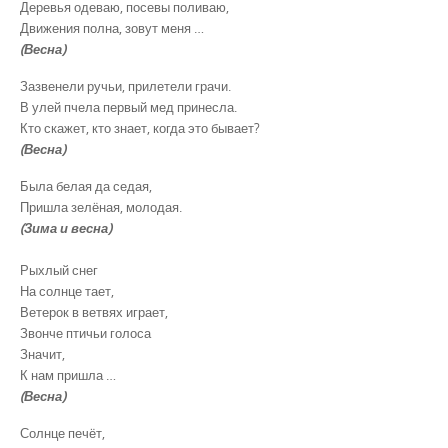
Деревья одеваю, посевы поливаю,
Движения полна, зовут меня …
(Весна)
Зазвенели ручьи, прилетели грачи.
В улей пчела первый мед принесла.
Кто скажет, кто знает, когда это бывает?
(Весна)
Была белая да седая,
Пришла зелёная, молодая.
(Зима и весна)
Рыхлый снег
На солнце тает,
Ветерок в ветвях играет,
Звонче птичьи голоса
Значит,
К нам пришла …
(Весна)
Солнце печёт,