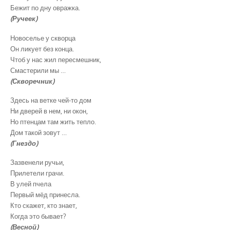
Бежит по дну овражка.
(Ручеек)
Новоселье у скворца
Он ликует без конца.
Чтоб у нас жил пересмешник,
Смастерили мы …
(Скворечник)
Здесь на ветке чей-то дом
Ни дверей в нем, ни окон,
Но птенцам там жить тепло.
Дом такой зовут …
(Гнездо)
Зазвенели ручьи,
Прилетели грачи.
В улей пчела
Первый мёд принесла.
Кто скажет, кто знает,
Когда это бывает?
(Весной)