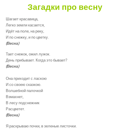
Загадки про весну
Шагает красавица,
Легко земли касается,
Идёт на поле, на реку,
И по снежку, и по цветку.
(Весна)
Тает снежок, ожил лужок.
День прибывает. Когда это бывает?
(Весна)
Она приходит с ласкою
И со своею сказкою.
Волшебной палочкой
Взмахнет,
В лесу подснежник
Расцветет.
(Весна)
Я раскрываю почки, в зеленые листочки.