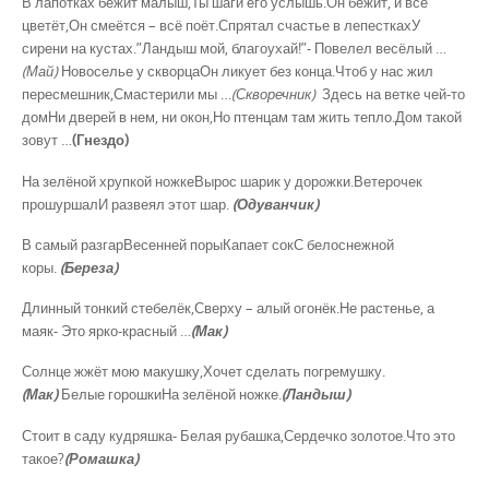
В лапотках бежит малыш,Ты шаги его услышь.Он бежит, и всё
цветёт,Он смеётся – всё поёт.Спрятал счастье в лепесткахУ
сирени на кустах.”Ландыш мой, благоухай!”- Повелел весёлый …
(Май)
Новоселье у скворцаОн ликует без конца.Чтоб у нас жил
пересмешник,Смастерили мы …
(Скворечник)
Здесь на ветке чей-то
домНи дверей в нем, ни окон,Но птенцам там жить тепло.Дом такой
зовут …
(Гнездо)
На зелёной хрупкой ножкеВырос шарик у дорожки.Ветерочек
прошуршалИ развеял этот шар.
(Одуванчик)
В самый разгарВесенней порыКапает сокС белоснежной
коры.
(Береза)
Длинный тонкий стебелёк,Сверху – алый огонёк.Не растенье, а
маяк- Это ярко-красный …
(Мак)
Солнце жжёт мою макушку,Хочет сделать погремушку.
(Мак)
Белые горошкиНа зелёной ножке.
(Ландыш)
Стоит в саду кудряшка- Белая рубашка,Сердечко золотое.Что это
такое?
(Ромашка)