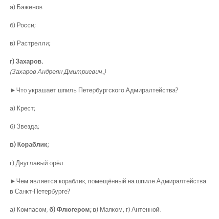
а) Баженов
б) Росси;
в) Растрелли;
г) Захаров.
(Захаров Андреян Дмитриевич.)
►Что украшает шпиль Петербургского Адмиралтейства?
а) Крест;
б) Звезда;
в) Кораблик;
г) Двуглавый орёл.
►Чем является кораблик, помещённый на шпиле Адмиралтейства
в Санкт-Петербурге?
а) Компасом;
б) Флюгером;
в) Маяком; г) Антенной.