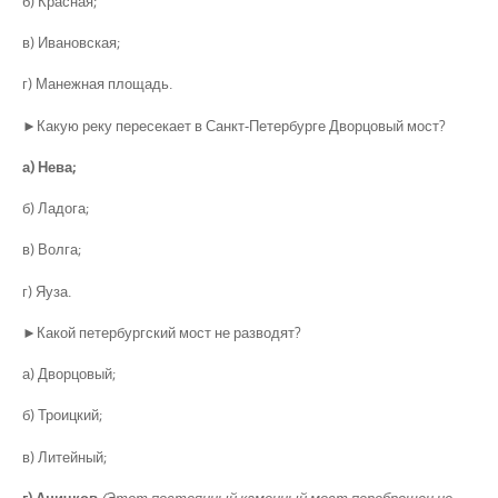
б) Красная;
в) Ивановская;
г) Манежная площадь.
►Какую реку пересекает в Санкт-Петербурге Дворцовый мост?
а) Нева;
б) Ладога;
в) Волга;
г) Яуза.
►Какой петербургский мост не разводят?
а) Дворцовый;
б) Троицкий;
в) Литейный;
г) Аничков.
(Этот постоянный каменный мост переброшен не