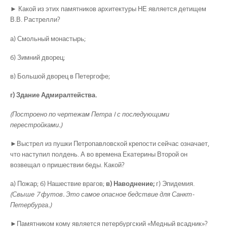
► Какой из этих памятников архитектуры НЕ является детищем
В.В. Растрелли?
а) Смольный монастырь;
б) Зимний дворец;
в) Большой дворец в Петергофе;
г) Здание Адмиралтейства.
(Построено по чертежам Петра
I
с последующими
перестройками.)
►Выстрел из пушки Петропавловской крепости сейчас означает,
что наступил полдень. А во времена Екатерины Второй он
возвещал о пришествии беды. Какой?
а) Пожар; б) Нашествие врагов;
в) Наводнение;
г) Эпидемия.
(Свыше 7 футов. Это самое опасное бедствие для Санкт-
Петербурга.)
►Памятником кому является петербургский «Медный всадник»?