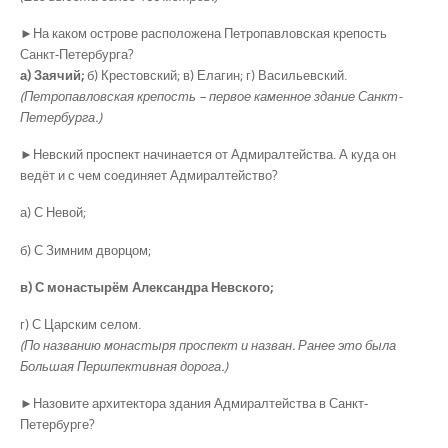
►На каком острове расположена Петропавловская крепость
Санкт-Петербурга?
а) Заячий;
б) Крестовский; в) Елагин; г) Васильевский.
(Петропавловская крепость – первое каменное здание Санкт-
Петербурга.)
►Невский проспект начинается от Адмиралтейства. А куда он
ведёт и с чем соединяет Адмиралтейство?
а) С Невой;
б) С Зимним дворцом;
в) С монастырём Александра Невского;
г) С Царским селом.
(По названию монастыря проспект и назван. Ранее это была
Большая Першпективная дорога.)
►Назовите архитектора здания Адмиралтейства в Санкт-
Петербурге?