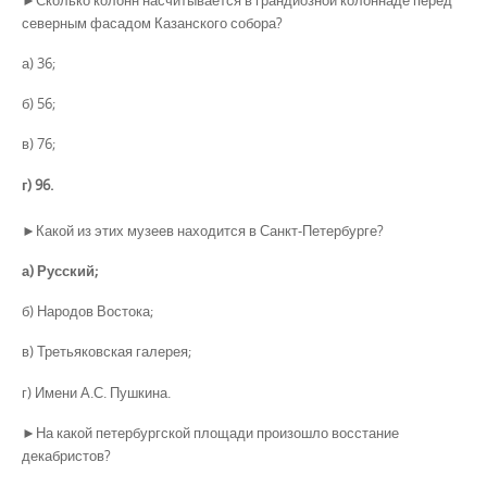
северным фасадом Казанского собора?
а) 36;
б) 56;
в) 76;
г) 96.
►Какой из этих музеев находится в Санкт-Петербурге?
а) Русский;
б) Народов Востока;
в) Третьяковская галерея;
г) Имени А.С. Пушкина.
►На какой петербургской площади произошло восстание
декабристов?