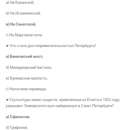
а) На Казанской;
б) На Исаакиевской;
в) На Сенатской;
г) На Марсовом поле.
►Что стало достопримечательностью Петербурга?
а) Банковский мост;
б) Менеджерский бастион;
в) Брокерская крепость;
г) Налоговая пирамида.
►Скульптуры каких существ, привезённые из Египта в 1832 году,
украшают Университетскую набережную в Санкт-Петербурге?
а) Сфинксов;
б) Грифонов;