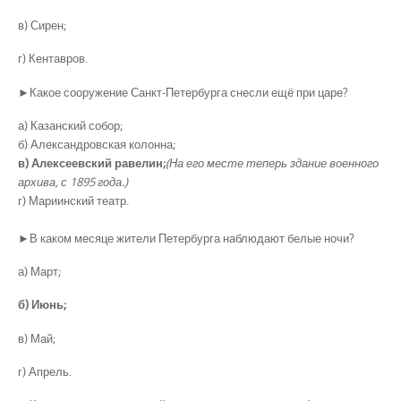
в) Сирен;
г) Кентавров.
►Какое сооружение Санкт-Петербурга снесли ещё при царе?
а) Казанский собор;
б) Александровская колонна;
в) Алексеевский равелин;
(На его месте теперь здание военного
архива, с 1895 года.)
г) Мариинский театр.
►В каком месяце жители Петербурга наблюдают белые ночи?
а) Март;
б) Июнь;
в) Май;
г) Апрель.