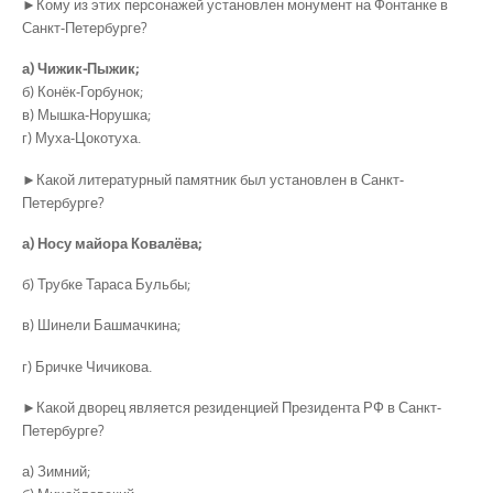
►Кому из этих персонажей установлен монумент на Фонтанке в
Санкт-Петербурге?
а) Чижик-Пыжик;
б) Конёк-Горбунок;
в) Мышка-Норушка;
г) Муха-Цокотуха.
►Какой литературный памятник был установлен в Санкт-
Петербурге?
а) Носу майора Ковалёва;
б) Трубке Тараса Бульбы;
в) Шинели Башмачкина;
г) Бричке Чичикова.
►Какой дворец является резиденцией Президента РФ в Санкт-
Петербурге?
а) Зимний;