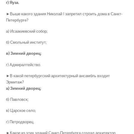
г) Яуза.
►Выше какого здания Николай I запретил строить дома в Санкт-
Петербурге?
а) Исаакиевский собор;
б) Смольный институт;
в) Зимний дворец;
г) Адмиралтейство.
►В какой петербургский архитектурный ансамбль входит
Эрмитаж?
а) Зимний дворец;
б) Павловск;
в) Царское село;
г) Петродворец.
►Какое из этих зданий Санкт-Петербурга создал архитектор