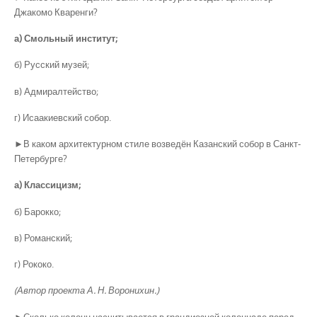
Джакомо Кваренги?
а) Смольный институт;
б) Русский музей;
в) Адмиралтейство;
г) Исаакиевский собор.
►В каком архитектурном стиле возведён Казанский собор в Санкт-
Петербурге?
а) Классицизм;
б) Барокко;
в) Романский;
г) Рококо.
(Автор проекта А. Н. Воронихин.)
►Сколько колонн насчитывается в грандиозной колоннаде перед