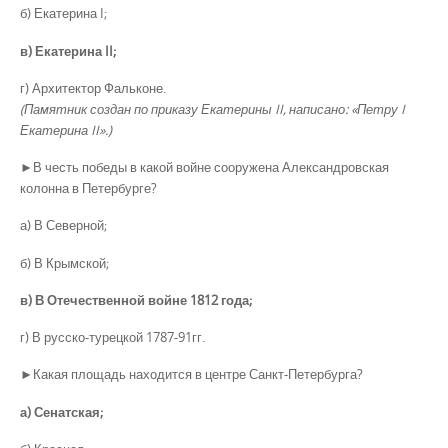
б) Екатерина I;
в) Екатерина II;
г) Архитектор Фальконе.
(Памятник создан по приказу Екатерины II, написано: «Петру I
Екатерина II».)
►В честь победы в какой войне сооружена Александровская
колонна в Петербурге?
а) В Северной;
б) В Крымской;
в) В Отечественной войне 1812 года;
г) В русско-турецкой 1787-91гг.
►Какая площадь находится в центре Санкт-Петербурга?
а) Сенатская;