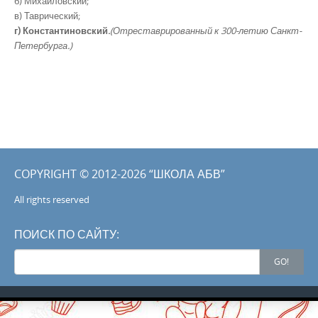
б) Михайловский;
в) Таврический;
г) Константиновский.
(Отреставрированный к 300-летию Санкт-
Петербурга.)
COPYRIGHT © 2012-2026 “ШКОЛА АБВ”
All rights reserved
ПОИСК ПО САЙТУ:
Search
GO!
for: