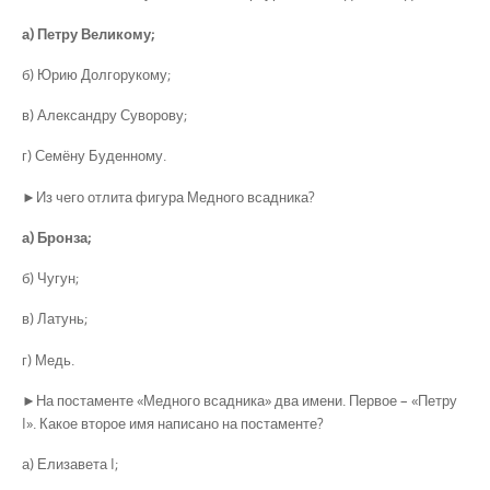
а) Петру Великому;
б) Юрию Долгорукому;
в) Александру Суворову;
г) Семёну Буденному.
►Из чего отлита фигура Медного всадника?
а) Бронза;
б) Чугун;
в) Латунь;
г) Медь.
►На постаменте «Медного всадника» два имени. Первое – «Петру
I». Какое второе имя написано на постаменте?
а) Елизавета I;