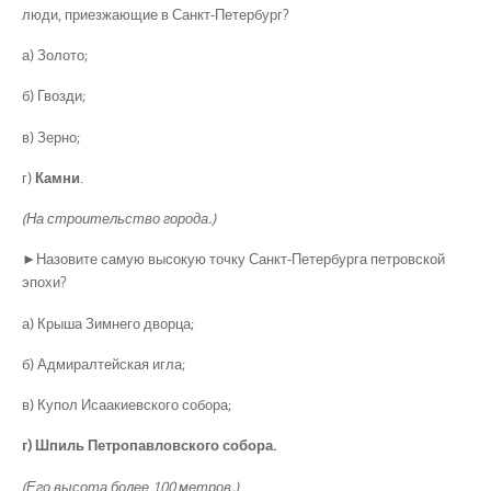
люди, приезжающие в Санкт-Петербург?
а) Золото;
б) Гвозди;
в) Зерно;
г)
Камни
.
(На строительство города.)
►Назовите самую высокую точку Санкт-Петербурга петровской
эпохи?
а) Крыша Зимнего дворца;
б) Адмиралтейская игла;
в) Купол Исаакиевского собора;
г) Шпиль Петропавловского собора.
(Его высота более 100 метров.)