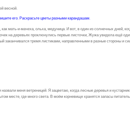
ей весной.
апишите его. Раскрасьте цветы разными карандашам.
как мать-и-мачеха, ольха, медуница. И вот, в один из солнечных дней, ког
почек на деревьях проклюнулись первые листочки, Жужа увидела ещё оди
рый заканчивался тремя листиками, направленными в разные стороны и си
 назвали меня ветреницей. Я зацветаю, когда лесные деревья и кустарник
ытом месте, где много света. В моём корневище хранятся запасы питател