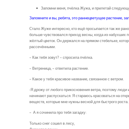
Запомни меня, пчёлка Жужа, и прилетай следующ
Запомните и вы, ребята, это раннецветущее растение, з
Стало Жуже интересно, кто ещё просыпается так же рано, 
больше чувствовался приход весны, когда из набухших 
жёлтый цветок. Он держался на прямом стебельке, кото
рассечёнными.
– Как тебя зовут? – спросила пчёлка.
– Ветреница, – ответила растение.
– Какое у тебя красивое название, связанное с ветром.
-Я дрожу от любого прикосновения ветра, поэтому люди и
начинают распускаться. Я стараюсь красоваться на откр
веществ, которые мне нужны весной для быстрого роста.
– А я сочинила про тебя загадку:
Только снег сошел в лесу,