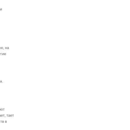
 и
ю, на
угие
я.
ают
ет, тает
тв в