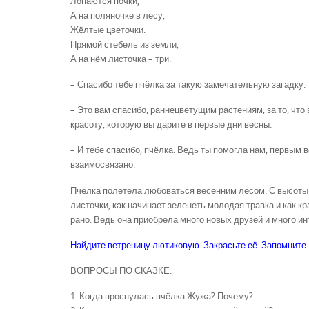
Лопаются почки,
А на поляночке в лесу,
Жёлтые цветочки.
Прямой стебель из земли,
А на нём листочка – три.
– Спасибо тебе пчёлка за такую замечательную загадку.
– Это вам спасибо, раннецветущим растениям, за то, что
красоту, которую вы дарите в первые дни весны.
– И тебе спасибо, пчёлка. Ведь ты помогла нам, первым 
взаимосвязано.
Пчёлка полетела любоваться весенним лесом. С высоты 
листочки, как начинает зеленеть молодая травка и как к
рано. Ведь она приобрела много новых друзей и много ин
Найдите ветреницу лютиковую. Закрасьте её. Запомните.
ВОПРОСЫ ПО СКАЗКЕ:
1. Когда проснулась пчёлка Жужа? Почему?