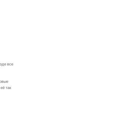
роде все
ервые
 её так