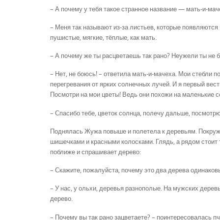
– А почему у тебя такое странное название — мать-и-мач
– Меня так называют из-за листьев, которые появляются 
пушистые, мягкие, тёплые, как мать.
– А почему же ты расцветаешь так рано? Неужели ты не 
– Нет, не боюсь! – ответила мать-и-мачеха. Мои стебли
перегревания от ярких солнечных лучей. И я первый вес
Посмотри на мои цветы! Ведь они похожи на маленькие 
– Спасибо тебе, цветок солнца, полечу дальше, посмотрю
Поднялась Жужа повыше и полетела к деревьям. Покружи
шишечками и красными колосками. Глядь, а рядом стоит
поближе и спрашивает дерево:
– Скажите, пожалуйста, почему это два дерева одинаковы
– У нас, у ольхи, деревья разнополые. На мужских дерев
дерево.
– Почему вы так рано зацветаете? – поинтересовалась пч