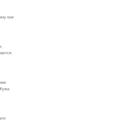
изу они
х,
паются.
ыми
 Жужа
ало