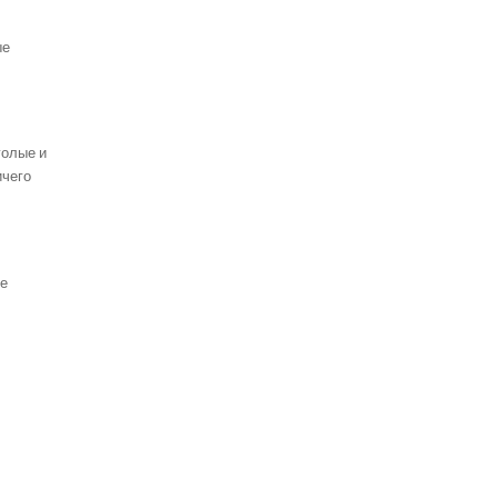
ые
голые и
ичего
ые