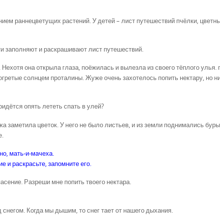
нием раннецветущих растений. У детей – лист путешествий пчёлки, цветн
дети заполняют и раскрашивают лист путешествий.
ехотя она открыла глаза, поёжилась и вылезла из своего тёплого улья. 
огретые солнцем проталины. Жуже очень захотелось попить нектару, но н
ридётся опять лететь спать в улей?
а заметила цветок. У него не было листьев, и из земли поднимались бур
е.
но, мать-и-мачеха.
е и раскрасьте, запомните его.
пасение. Разреши мне попить твоего нектара.
 снегом. Когда мы дышим, то снег тает от нашего дыхания.