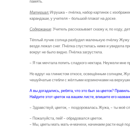
память.
Материал:
Игрушка – пчёлка, набор картинок с изображе
карандаши, у учителя – большой плакат на доске.
Содержание
: Учитель рассказывает сказку и, по ходу, 
Тёплый лучик солнца разбудил маленькую пчёлку Жужу. Н
везде лежал снег. Пчёлка спустилась ниже и увидела пр
вокруг не было видно. Пчёлка загрустила.
– Я так мечтала попить сладкого нектара. Неужели мне п
Но вдруг на глинистом откосе, освещённым солнцем, Жуж
чешуйчатые стебли с жёлтыми корзиночками на верхушк
А вы догадались, ребята, что это был за цветок? Правиль
Найдите этот цветок на вашем листе, впишите его названи
– Здравствуй, цветок, – поздоровалась Жужа, – ты моё с
– Пожалуйста, пей! – обрадовался цветок.
– Мы, цветы мать мать-и-мачехи, начинаем расти ещё под