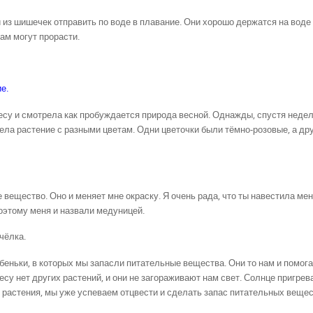
 из шишечек отправить по воде в плавание. Они хорошо держатся на воде
там могут прорасти.
е.
есу и смотрела как пробуждается природа весной. Однажды, спустя недел
дела растение с разными цветам. Одни цветочки были тёмно-розовые, а др
 вещество. Оно и меняет мне окраску. Я очень рада, что ты навестила мен
поэтому меня и назвали медуницей.
чёлка.
убеньки, в которых мы запасли питательные вещества. Они то нам и помог
есу нет других растений, и они не загораживают нам свет. Солнце пригрева
е растения, мы уже успеваем отцвести и сделать запас питательных вещес