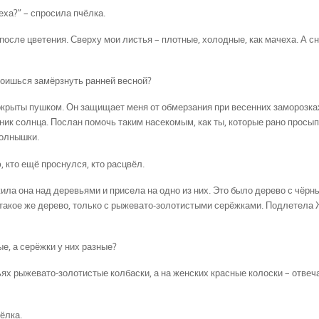
еха?” – спросила пчёлка.
после цветения. Сверху мои листья – плотные, холодные, как мачеха. А сн
боишься замёрзнуть ранней весной?
 покрыты пушком. Он защищает меня от обмерзания при весенних заморозка
тник солнца. Послан помочь таким насекомым, как ты, которые рано просы
солнышки.
, кто ещё проснулся, кто расцвёл.
ла она над деревьями и присела на одно из них. Это было дерево с чёрн
 такое же дерево, только с рыжевато-золотистыми серёжками. Подлетела
е, а серёжки у них разные?
ьях рыжевато-золотистые колбаски, а на женских красные колоски – отвеч
ёлка.