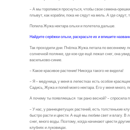
– А мы торопимся проснуться, чтобы свои семена-орешки
плывут, как корабли, пока не сядут на мель. А где сядут, 
Попила Жужа нектара ольхи и полетела дальше.
Найдите серёжки ольхи, раскрасьте их и впишите названи
Так проходили дни. Пчёлка Жужа летала по весеннему л
солнечной полянке, где кое-где ещё лежал снег, она уви
васильково-синие.
– Какое красивое растение! Никогда такого не видела!
– Я – медуница, у меня в лепестках есть особое красящее
Садись, Жужа и попей моего нектара. Его у меня много, 
А почему ты появляешься так рано весной? – спросила п
– У нас, у раннецветущих растений, есть толстенькие кл
быстро расти и цвести. А ещё мы любим свет и влагу. В л
снег, много воды. Поэтому, когда начинают цвести други
клубнях и луковицах.