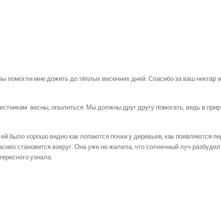
 вы помогли мне дожить до тёплых весенних дней. Спасибо за ваш нектар и
вестникам весны, опылиться. Мы должны друг другу помогать, ведь в при
ей было хорошо видно как лопаются почки у деревьев, как появляются п
расиво становится вокруг. Она уже не жалела, что солнечный луч разбудил
тересного узнала.