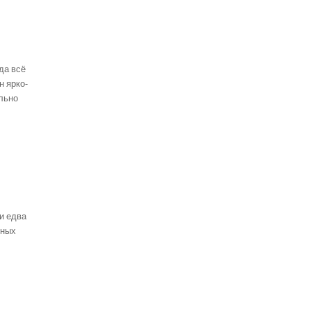
да всё
н ярко-
льно
и едва
ьных