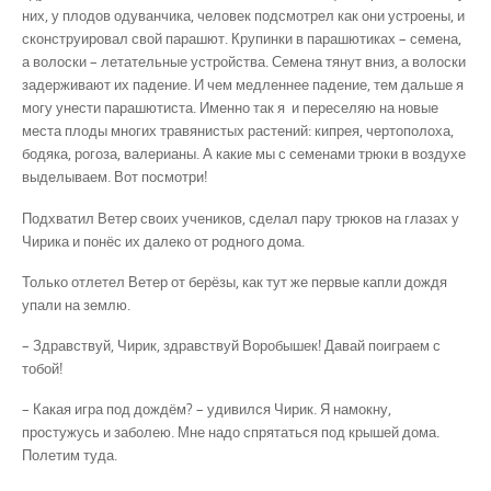
них, у плодов одуванчика, человек подсмотрел как они устроены, и
сконст­руировал свой парашют. Крупинки в парашютиках – семена,
а волоски – летательные уст­ройства. Семена тянут вниз, а волоски
задерживают их падение. И чем медленнее падение, тем дальше я
могу унести парашютиста. Именно так я и переселяю на новые
места плоды многих травянистых растений: кипрея, чертополоха,
бодяка, рогоза, валерианы. А какие мы с семенами трюки в воздухе
выделываем. Вот посмотри!
Подхватил Ветер своих учеников, сделал пару трюков на глазах у
Чирика и понёс их далеко от родного дома.
Только отлетел Ветер от берёзы, как тут же первые капли дождя
упали на землю.
– Здравствуй, Чирик, здравствуй Воробышек! Давай поиграем с
тобой!
– Какая игра под дождём? – удивился Чирик. Я намокну,
простужусь и заболею. Мне надо спрятаться под крышей дома.
Полетим туда.