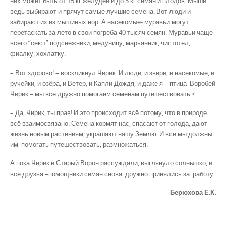
них может быть от 15 кг желудей и до 5 кг семян и плодов. Мыши
ведь выбирают и прячут самые лучшие се­мена. Вот люди и
забирают их из мышиных нор. А насекомые- муравьи могут
перетаскать за лето в свои по­греба 40 тысяч семян. Муравьи чаще
всего “сеют” подснежники, медуницу, марьянник, чис­тотел,
фиалку, хохлатку.
– Вот здорово! – воскликнул Чирик. И люди, и звери, и насекомые, и
ручейки, и озёра, и Ветер, и Капли Дождя, и даже я – птица Воробей
Чирик – мы все дружно помогаем семенам путешествовать.<
– Да, Чирик, ты прав! И это происходит всё потому, что в природе
всё взаимосвя­зано. Семена кормят нас, спасают от голода, дают
жизнь новым растениям, украшают нашу Землю. И все мы должны
им помогать путешествовать, размножаться.
А пока Чирик и Старый Ворон рассуждали, выглянуло солнышко, и
все друзья –помощники семян снова дружно принялись за работу.
Берюхова Е.К.