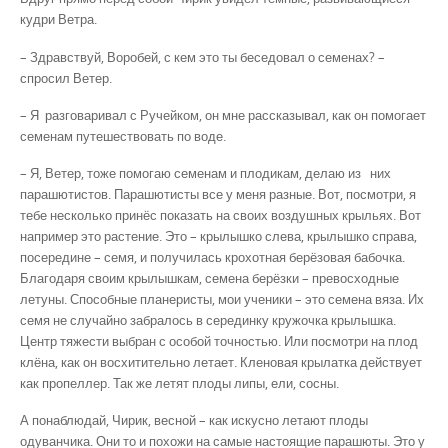
кудри Ветра.
– Здравствуй, Воробей, с кем это ты беседовал о семе­нах? –
спросил Ветер.
– Я разговаривал с Ручейком, он мне рассказывал, как он помогает
семенам путе­шествовать по воде.
– Я, Ветер, тоже помогаю семенам и плодикам, делаю из них
парашютистов. Пара­шютисты все у меня разные. Вот, по­смотри, я
тебе несколько принёс показать на своих воздушных крыльях. Вот
например это растение. Это – крылышко слева, крылышко справа,
посередине – семя, и получилась кро­хотная берёзовая бабочка.
Благодаря своим крылышкам, семена берёзки – превосходные
летуны. Способные планеристы, мои ученики – это семена вяза. Их
семя не случайно забралось в сере­динку кру­жочка крылышка.
Центр тяжести выбран с особой точностью. Или посмотри на плод
клёна, как он восхитительно летает. Кленовая крылатка действует
как пропеллер. Так же ле­тят плоды липы, ели, сосны.
А понаблюдай, Чирик, весной – как искусно летают плоды
одуванчика. Они то и по­хожи на самые настоящие парашюты. Это у