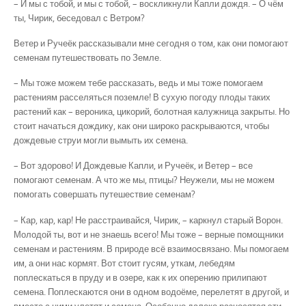
– И мы с тобой, и мы с тобой, – воскликнули Капли дождя. – О чём
ты, Чирик, бесе­довал с Ветром?
Ветер и Ручеёк рассказывали мне сегодня о том, как они помогают
семенам путеше­ствовать по Земле.
– Мы тоже можем тебе рассказать, ведь и мы тоже помогаем
растениям расселяться поземле! В сухую погоду плоды таких
растений как – вероника, цикорий, болотная калужница закрыты. Но
стоит начаться дождику, как они широко раскрываются, чтобы
дождевые струи могли вымыть их семена.
– Вот здорово! И Дождевые Капли, и Ручеёк, и Ветер – все
помогают семенам. А что же мы, птицы? Неужели, мы не можем
помогать совершать путешествие семенам?
– Кар, кар, кар! Не расстраивайся, Чирик, – каркнул старый Ворон.
Молодой ты, вот и не знаешь всего! Мы тоже – верные помощники
семенам и растениям. В природе всё взаимосвязано. Мы помогаем
им, а они нас кормят. Вот стоит гусям, уткам, лебедям
поплескаться в пруду и в озере, как к их оперению прилипают
семена. Поплескаются они в одном водо­ёме, перелетят в другой, и
вместе с ними улетят и семена. Осо­бенно далеко разносятся эти