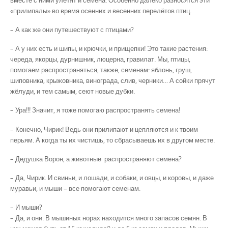
«прилипалы» во время осенних и весенних перелётов птиц.
– А как же они путешествуют с птицами?
– А у них есть и шипы, и крючки, и прищепки! Это та­кие растения:
череда, якорцы, дурнишник, люцерна, гравилат. Мы, птицы,
помогаем распространяться, также, семенам: яблонь, груш,
шиповника, крыжовника, винограда, слив, черники… А сойки прячут
жёлуди, и тем са­мым, сеют новые дубки.
– Ура!!! Значит, я тоже помогаю распространять се­мена!
– Конечно, Чирик! Ведь они прилипают и цепляются и к твоим
перьям. А когда ты их чистишь, то сбрасываешь их в другом месте.
– Дедушка Ворон, а животные распространяют се­мена?
– Да, Чирик. И свиньи, и лошади, и собаки, и овцы, и коровы, и даже
муравьи, и мыши – все помогают семенам.
– И мыши?
– Да, и они. В мышиных норах находится много запа­сов семян. В