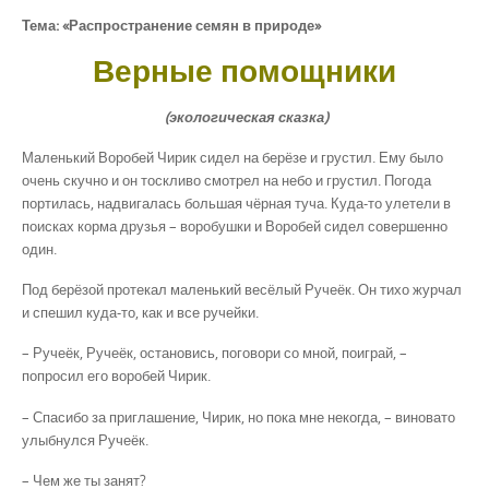
Тема: «Распространение семян в природе»
Верные помощники
(экологическая сказка)
Маленький Воробей Чирик сидел на берёзе и грустил. Ему было
очень скучно и он тоскливо смотрел на небо и грустил. Погода
портилась, надвигалась большая чёрная туча. Куда-то улетели в
поисках корма друзья – воробушки и Воробей сидел совершенно
один.
Под берёзой протекал маленький весёлый Ручеёк. Он тихо журчал
и спешил куда-то, как и все ручейки.
– Ручеёк, Ручеёк, остановись, поговори со мной, поиграй, –
попросил его воробей Чирик.
– Спасибо за приглашение, Чирик, но пока мне некогда, – виновато
улыбнулся Ру­чеёк.
– Чем же ты занят?