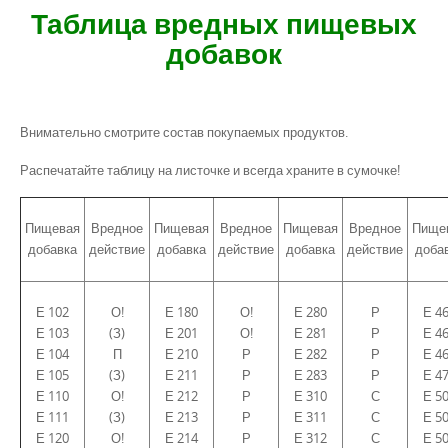
Таблица вредных пищевых
добавок
Внимательно смотрите состав покупаемых продуктов.
Распечатайте таблицу на листочке и всегда храните в сумочке!
Пищевая
Вредное
Пищевая
Вредное
Пищевая
Вредное
Пище
добавка
действие
добавка
действие
добавка
действие
доба
Е 102
О!
Е 180
О!
Е 280
Р
Е 4
Е 103
(З)
Е 201
О!
Е 281
Р
Е 4
Е 104
П
Е 210
Р
Е 282
Р
Е 4
Е 105
(З)
Е 211
Р
Е 283
Р
Е 4
Е 110
О!
Е 212
Р
Е 310
С
Е 5
Е 111
(З)
Е 213
Р
Е 311
С
Е 5
Е 120
О!
Е 214
Р
Е 312
С
Е 5