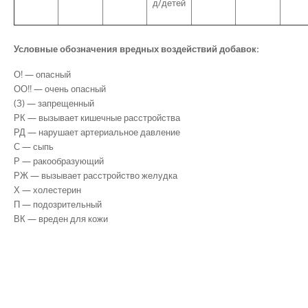
д/детей
Условные обозначения вредных воздействий добавок:
О! — опасный
ОО!! — очень опасный
(З) — запрещенный
РК — вызывает кишечные расстройства
РД — нарушает артериальное давление
С — сыпь
Р — ракообразующий
РЖ — вызывает расстройство желудка
Х — холестерин
П — подозрительный
ВК — вреден для кожи