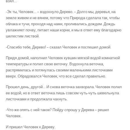
взял…
-Эх ты, Человек… – вздохнуло Дерево. – Долго мы, деревья, на
земле живем и не вянем, потому что Природа сделала так, чтобы
облака и тучи, проходя над нами, проливались дождем. Дождь
увлажняет почву, питает наши корни, и мы в ответ ему благодарно
шелестим листвой.
-Спасибо тебе, Дерево! – сказал Человек и поспешил домой.
Придя домой, наполнил Человек кувшин мягкой водой комнатной
температуры и полил свою веточку. Вздохнула веточка,
распрямилась и потянулась своими маленькими листочками
вверх. Обрадовался Человек, что все сделал правильно.
Прошел день, другой… И снова веточка захворала. Человек полил
ее водой, но в ответ веточка лишь совсем чуть-чуть шевельнула
листочками и продолжала чахнуть.
-Что же опять с ней такое? Пойду спрошу у Дерева – решил
Человек.
И пришел Человек к Дереву.