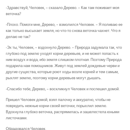
-Здравствуй, Человек, – сказало Дерево. – Как там поживает моя
веточка?
-Плохо. Помоги мне, Дерево, – взмолился Человек. – Я поливаю ее
как только высыхает земля, но что-то снова веточка чахнет. Что я
делаю не так?
-Эх ты, Человек, – вздохнуло Дерево. – Природа задумала так, что
глубоко под землю уходят корни деревьев, и не может попасть к
ним воздух и вода, ибо земля слишком плотная. Поэтому Природа
подарила нам помощников. Живут под землей дождевые черви и
другие существа, которые роют ходы возле корней и тем самым,
рыхлят землю, поэтому корни деревьев могут дышать.
-Спасибо тебе, Дерево, – воскликнул Человек и поспешил домой.
Пришел Человек домой, взял палочку и аккуратно, чтобы не
повредить нежные корни своей веточки, порыхлил землю.
Вдохнула глубоко веточка, распрямилась и зашелестела юными
листочками.
Обрадовался Человек.