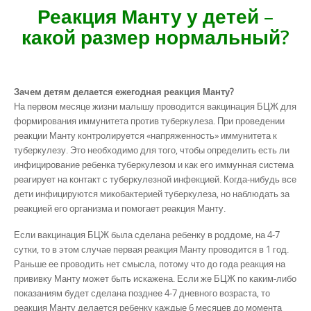
Реакция Манту у детей –
какой размер нормальный?
Зачем детям делается ежегодная реакция Манту?
На первом месяце жизни малышу проводится вакцинация БЦЖ для
формирования иммунитета против туберкулеза. При проведении
реакции Манту контролируется «напряженность» иммунитета к
туберкулезу. Это необходимо для того, чтобы определить есть ли
инфицирование ребенка туберкулезом и как его иммунная система
реагирует на контакт с туберкулезной инфекцией. Когда-нибудь все
дети инфицируются микобактерией туберкулеза, но наблюдать за
реакцией его организма и помогает реакция Манту.
Если вакцинация БЦЖ была сделана ребенку в роддоме, на 4-7
сутки, то в этом случае первая реакция Манту проводится в 1 год.
Раньше ее проводить нет смысла, потому что до года реакция на
прививку Манту может быть искажена. Если же БЦЖ по каким-либо
показаниям будет сделана позднее 4-7 дневного возраста, то
реакция Манту делается ребенку каждые 6 месяцев до момента