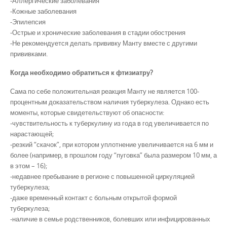
-Аллергические заболевания
-Кожные заболевания
-Эпилепсия
-Острые и хронические заболевания в стадии обострения
-Не рекомендуется делать прививку Манту вместе с другими
прививками.
Когда необходимо обратиться к фтизиатру?
Сама по себе положительная реакция Манту не является 100-
процентным доказательством наличия туберкулеза. Однако есть
моменты, которые свидетельствуют об опасности:
-чувствительность к туберкулину из года в год увеличивается по
нарастающей;
-резкий “скачок”, при котором уплотнение увеличивается на 6 мм и
более (например, в прошлом году “пуговка” была размером 10 мм, а
в этом – 16);
-недавнее пребывание в регионе с повышенной циркуляцией
туберкулеза;
-даже временный контакт с больным открытой формой
туберкулеза;
-наличие в семье родственников, болевших или инфицированных