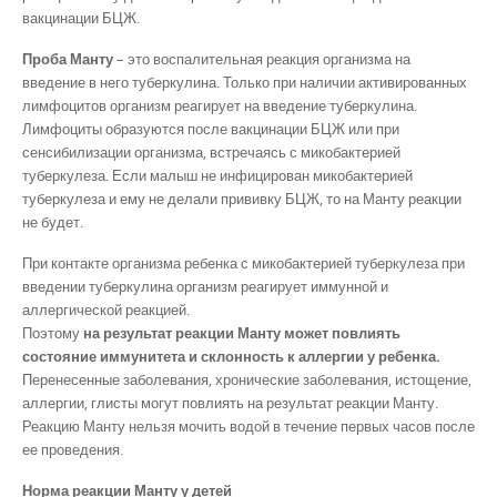
вакцинации БЦЖ.
Проба Манту
– это воспалительная реакция организма на
введение в него туберкулина. Только при наличии активированных
лимфоцитов организм реагирует на введение туберкулина.
Лимфоциты образуются после вакцинации БЦЖ или при
сенсибилизации организма, встречаясь с микобактерией
туберкулеза. Если малыш не инфицирован микобактерией
туберкулеза и ему не делали прививку БЦЖ, то на Манту реакции
не будет.
При контакте организма ребенка с микобактерией туберкулеза при
введении туберкулина организм реагирует иммунной и
аллергической реакцией.
Поэтому
на результат реакции Манту может повлиять
состояние иммунитета и склонность к аллергии у ребенка.
Перенесенные заболевания, хронические заболевания, истощение,
аллергии, глисты могут повлиять на результат реакции Манту.
Реакцию Манту нельзя мочить водой в течение первых часов после
ее проведения.
Норма реакции Манту у детей