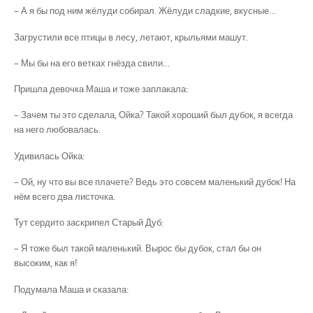
– А я бы под ним жёлуди собирал. Жёлуди сладкие, вкусные…
Загрустили все птицы в лесу, летают, крыльями машут.
– Мы бы на его ветках гнёзда свили…
Пришла девочка Маша и тоже заплакала:
– Зачем ты это сделала, Ойка? Такой хороший был дубок, я всегда
на него любовалась.
Удивилась Ойка:
– Ой, ну что вы все плачете? Ведь это совсем маленький дубок! На
нём всего два листочка.
Тут сердито заскрипел Старый Дуб:
– Я тоже был такой маленький. Вырос бы дубок, стал бы он
высоким, как я!
Подумала Маша и сказала: