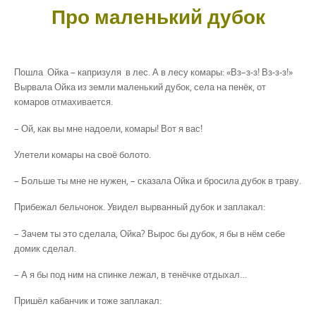
Про маленький дубок
Пошла Ойка – капризуля в лес. А в лесу комары: «Вз–з-з! Вз-з-з!»
Вырвала Ойка из земли маленький дубок, села на пенёк, от
комаров отмахивается.
– Ой, как вы мне надоели, комары! Вот я вас!
Улетели комары на своё болото.
– Больше ты мне не нужен, – сказала Ойка и бросила дубок в траву.
Прибежал бельчонок. Увидел вырванный дубок и заплакал:
– Зачем ты это сделала, Ойка? Вырос бы дубок, я бы в нём себе
домик сделал.
– А я бы под ним на спинке лежал, в тенёчке отдыхал…
Пришёл кабанчик и тоже заплакал: