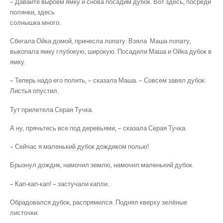
– Давайте выроем ямку и снова посадим дубок. Вот здесь, посреди
полянки, здесь
солнышка много.
Сбегала Ойка домой, принесла лопату. Взяла Маша лопату,
выкопала ямку глубокую, широкую. Посадили Маша и Ойка дубок в
ямку.
– Теперь надо его полить, – сказала Маша. – Совсем завял дубок.
Листья опустил.
Тут прилетела Серая Тучка.
А ну, прячьтесь все под деревьями, – сказала Серая Тучка.
– Сейчас я маленький дубок дождиком полью!
Брызнул дождик, намочил землю, намочил маленький дубок.
– Кап-кап-кап! – застучали капли.
Обрадовался дубок, распрямился. Поднял кверху зелёные
листочки.