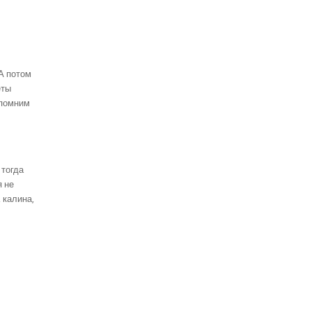
 А потом
еты
спомним
 тогда
я не
 калина,