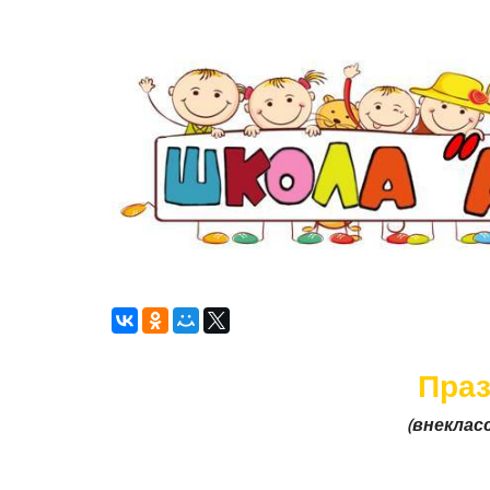
Праз
(внеклас
уч