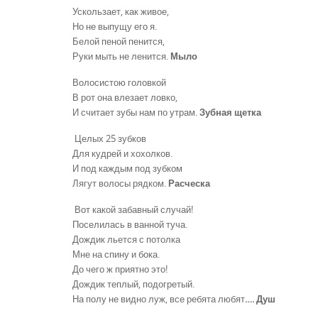
Ускользает, как живое,
Но не выпущу его я.
Белой пеной пенится,
Руки мыть не ленится.
Мыло
Волосистою головкой
В рот она влезает ловко,
И считает зубы нам по утрам.
Зубная щетка
Целых 25 зубков
Для кудрей и хохолков.
И под каждым под зубком
Лягут волосы рядком.
Расческа
Вот какой забавный случай!
Поселилась в ванной туча.
Дождик льется с потолка
Мне на спину и бока.
До чего ж приятно это!
Дождик теплый, подогретый.
На полу не видно луж, все ребята любят
…. Душ