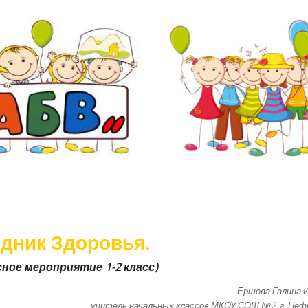
дник Здоровья.
сное мероприятие 1-2 класс)
Ершова Галина 
итель начальных классов МКОУ СОШ №2 г. Нефте