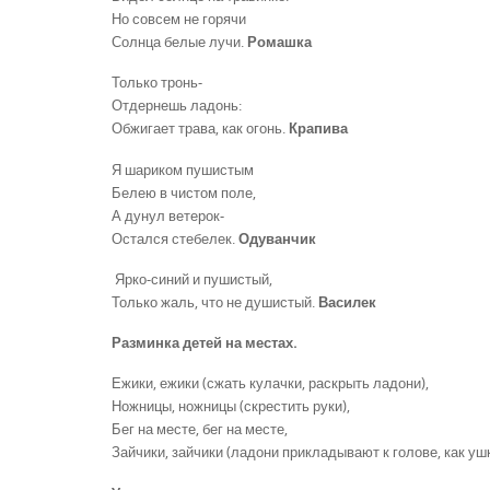
Но совсем не горячи
Солнца белые лучи.
Ромашка
Только тронь-
Отдернешь ладонь:
Обжигает трава, как огонь.
Крапива
Я шариком пушистым
Белею в чистом поле,
А дунул ветерок-
Остался стебелек.
Одуванчик
Ярко-синий и пушистый,
Только жаль, что не душистый.
Василек
Разминка детей на местах.
Ежики, ежики (сжать кулачки, раскрыть ладони),
Ножницы, ножницы (скрестить руки),
Бег на месте, бег на месте,
Зайчики, зайчики (ладони прикладывают к голове, как уш