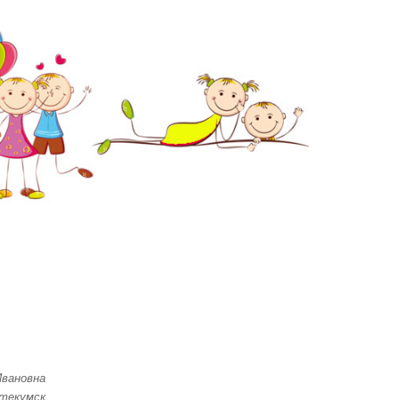
Ивановна
кумск