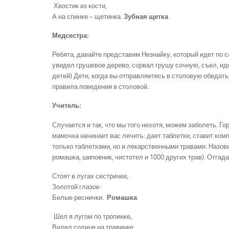
Хвостик из кости,
А на спинке – щетинка.
Зубная щетка
Медсестра:
Ребята, давайте представим Незнайку, который идет по с
увидел грушевое дерево, сорвал грушу сочную, съел, ид
детей) Дети, когда вы отправляетесь в столовую обедат
правила поведения в столовой.
Учитель:
Случается и так, что мы того нехотя, можем заболеть. Г
мамочка начинает вас лечить: дает таблетки, ставит ком
только таблетками, но и лекарственными травами. Назовит
ромашка, шиповник, чистотел и 1000 других трав). Отгад
Стоят в лугах сестрички,
Золотой глазок-
Белые реснички.
Ромашка
Шел я лугом по тропинке,
Видел солнце на травинке.