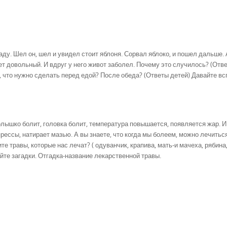
аду. Шел он, шел и увидел стоит яблоня. Сорвал яблоко, и пошел дальше.
ет довольный. И вдруг у него живот заболел. Почему это случилось? (Отв
ь, что нужно сделать перед едой? После обеда? (Ответы детей) Давайте в
орлышко болит, головка болит, температура повышается, появляется жар. И
прессы, натирает мазью. А вы знаете, что когда мы болеем, можно лечитьс
е травы, которые нас лечат? ( одуванчик, крапива, мать-и мачеха, рябина,
айте загадки. Отгадка-название лекарственной травы.