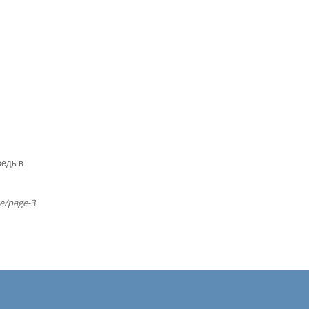
ведь в
te/page-3