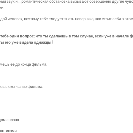
щный звук и… романтическая обстановка вызывают совершенно другие чувс
ми.
дой человек, поэтому тебе следует знать наверняка, как стоит себя в это
 тебе один вопрос: что ты сделаешь в том случае, если уже в начале
ты его уже видела однажды?
имешь ее до конца фильма.
ажешь окончание фильма.
дом справа.
антиками.