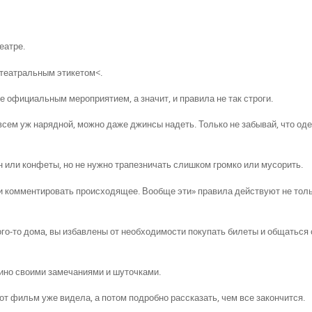
еатре.
 театральным этикетом<.
ее официальным мероприятием, а значит, и правила не так строги.
овсем уж нарядной, можно даже джинсы надеть. Только не забывай, что од
н или конфеты, но не нужно трапезничать слишком громко или мусорить.
ся и комментировать происходящее. Вообще эти» правила действуют не тол
ого-то дома, вы избавлены от необходимости покупать билеты и общаться 
кино своими замечаниями и шуточками.
от фильм уже видела, а потом подробно рассказать, чем все закончится.