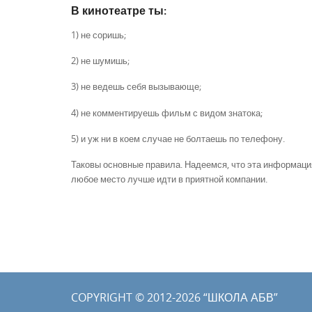
В кинотеатре ты:
1) не соришь;
2) не шумишь;
3) не ведешь себя вызывающе;
4) не комментируешь фильм с видом знатока;
5) и уж ни в коем случае не болтаешь по телефону.
Таковы основные правила. Надеемся, что эта информация 
любое место лучше идти в приятной компании.
COPYRIGHT © 2012-2026 “ШКОЛА АБВ”