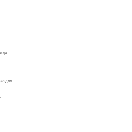
ежда
ько для
с