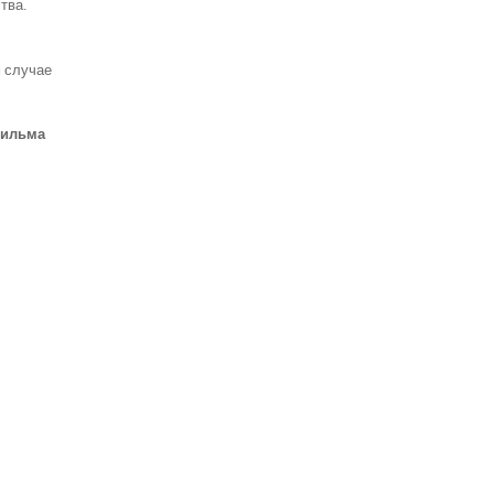
тва.
м случае
 фильма