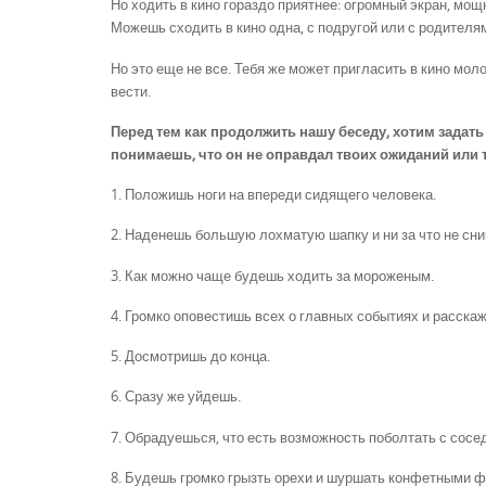
Но ходить в кино гораздо приятнее: огромный экран, мо
Можешь сходить в кино одна, с подругой или с родителя
Но это еще не все. Тебя же может пригласить в кино моло
вести.
Перед тем как продолжить нашу беседу, хотим задать
понимаешь, что он не оправдал твоих ожиданий или 
1. Положишь ноги на впереди сидящего человека.
2. Наденешь большую лохматую шапку и ни за что не сн
3. Как можно чаще будешь ходить за мороженым.
4. Громко оповестишь всех о главных событиях и расск
5. Досмотришь до конца.
6. Сразу же уйдешь.
7. Обрадуешься, что есть возможность поболтать с сосе
8. Будешь громко грызть орехи и шуршать конфетными ф