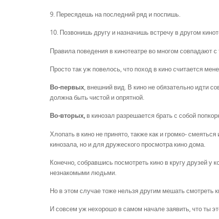
9. Пересядешь на последний ряд и поспишь.
10. Позвонишь другу и назначишь встречу в другом кинот
Правила поведения в кинотеатре во многом совпадают с
Просто так уж повелось, что поход в кино считается мен
Во-первых
, внешний вид. В кино не обязательно идти с
должна быть чистой и опрятной.
Во-вторых,
в кинозал разрешается брать с собой попкор
Хлопать в кино не принято, также как и громко- смеять
кинозала, но и для дружеского просмотра кино дома.
Конечно, собравшись посмотреть кино в кругу друзей у к
незнакомыми людьми.
Но в этом случае тоже нельзя другим мешать смотреть 
И совсем уж нехорошо в самом начале заявить, что ты эт