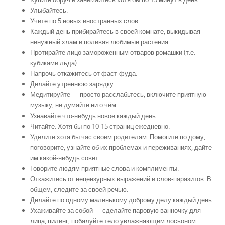
Улыбайтесь.
Учите по 5 новых иностранных слов.
Каждый день прибирайтесь в своей комнате, выкидывая
ненужный хлам и поливая любимые растения.
Протирайте лицо замороженным отваров ромашки (т.е.
кубиками льда)
Напрочь откажитесь от фаст-фуда.
Делайте утреннюю зарядку.
Медитируйте — просто расслабьтесь, включите приятную
музыку, не думайте ни о чём.
Узнавайте что-нибудь новое каждый день.
Читайте. Хотя бы по 10-15 страниц ежедневно.
Уделите хотя бы час своим родителям. Помогите по дому,
поговорите, узнайте об их проблемах и переживаниях, дайте
им какой-нибудь совет.
Говорите людям приятные слова и комплименты.
Откажитесь от нецензурных выражений и слов-паразитов. В
общем, следите за своей речью.
Делайте по одному маленькому доброму делу каждый день.
Ухаживайте за собой — сделайте паровую ванночку для
лица, пилинг, побалуйте тело увлажняющим лосьоном.