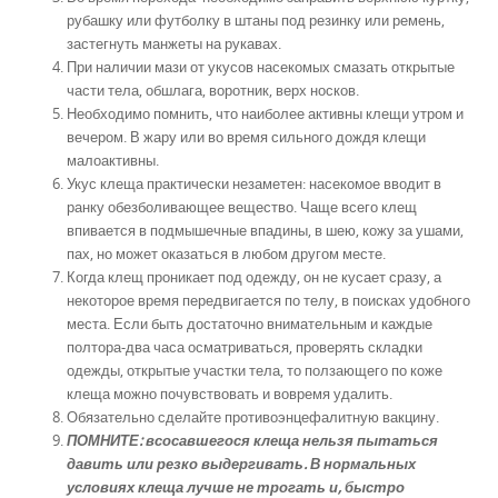
рубашку или футболку в штаны под резинку или ремень,
застегнуть манжеты на рукавах.
При наличии мази от укусов насекомых смазать открытые
части тела, обшлага, воротник, верх носков.
Необходимо помнить, что наиболее активны клещи утром и
вечером. В жару или во время сильного дождя клещи
малоактивны.
Укус клеща практически незаметен: насекомое вводит в
ранку обезболивающее вещество. Чаще всего клещ
впивается в подмышечные впадины, в шею, кожу за ушами,
пах, но может оказаться в любом другом месте.
Когда клещ проникает под одежду, он не кусает сразу, а
некоторое время передвигается по телу, в поисках удобного
места. Если быть достаточно внимательным и каждые
полтора-два часа осматриваться, проверять складки
одежды, открытые участки тела, то ползающего по коже
клеща можно почувствовать и вовремя удалить.
Обязательно сделайте противоэнцефалитную вакцину.
ПОМНИТЕ: всосавшегося клеща нельзя пытаться
давить или резко выдергивать. В нормальных
условиях клеща лучше не трогать и, быстро