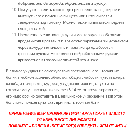
добравшись до города, обратиться к врачу.
При укусе – залить место, где присосался клещ, жиром и
вытянуть его с помощью пинцета или нитяной петли,
заведенной под головку. Можно также попытаться поддеть
клеща иголкой.
После извлечения клеща руки и место укуса необходимо
продезинфицировать, т.к. возможно заражение энцефалитом
через желудочно-кишечный тракт, когда еда берется
грязными руками. Не следует необработанными руками
прикасаться к глазам и слизистой рта и носа.
В случае ухудшения самочувствия пострадавшего – головных
болях в лобно-височных областях, общей слабости, чувства жара,
озноба, затем рвоты, судорог, ухудшения зрения, слуха и пр.,
которые могут наблюдаться через 3-14 суток после заражения, –
его надо срочно доставить в медицинское учреждение. При этом
больному нельзя купаться, принимать горячие бани.
ПРИМЕНЕНИЕ МЕР ПРОФИЛАКТИКИ ГАРАНТИРУЕТ ЗАЩИТУ
ОТ КЛЕЩЕВОГО ЭНЦЕФАЛИТА.
ПОМНИТЕ – БОЛЕЗНЬ ЛЕГЧЕ ПРЕДУПРЕДИТЬ, ЧЕМ ЛЕЧИТЬ!