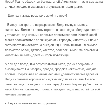
Новый Год не обходится без нас, елей. Люди ставят нас в домах, на
улицах городов и украшают игрушками и гирляндами.
– Ёлочка, так вас всех так вырубят в лесу!
– В лесу нас трогать не разрешают. Ведь мы нужны лесу,
животным. Белки и клесты строят на нас гнёзда. Медведи любят
устраивать под нашими еловыми лапами берлоги. Нашей корой
любят полакомиться еловые усачи и короеды, и поэтому к нам в
гости часто прилетают на обед синицы. Наши шишки – любимое
лакомство белок, дятлов, клестов, полёвок. Зимой мы помогаем
животным выжить, даём им корм и убежище.
А ели для праздника везут из питомников, где их специально
выращивают. На база­рах, правда, продают неказистые, жидкие
ёлочки. Прореживая ельники, лесники удаляют слабые деревья.
Ведь сильные и хорошие ели нужны людям на семена. Но всё
равно находятся люди, которые перед Новым Годом срубают нас в
лесу. Они не понимают, что нас с каждым годом нас остаётся всё
меньше и меньше.
– Неужели нельзя ничего сделать?