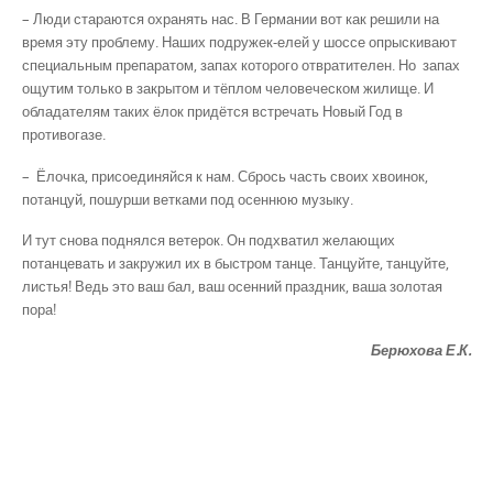
– Люди стараются охранять нас. В Германии вот как решили на
время эту проблему. Наших подружек-елей у шоссе опрыскивают
специальным препаратом, запах которого отвратителен. Но запах
ощутим только в закрытом и тёплом человеческом жилище. И
обладателям таких ёлок придётся встречать Новый Год в
противогазе.
– Ёлочка, присоединяйся к нам. Сбрось часть своих хвоинок,
потанцуй, пошурши ветками под осеннюю музыку.
И тут снова поднялся ветерок. Он подхватил желающих
потанцевать и закружил их в быстром танце. Танцуйте, танцуйте,
листья! Ведь это ваш бал, ваш осенний праздник, ваша золотая
пора!
Берюхова Е.К.