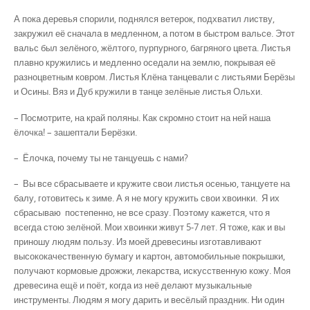
А пока деревья спорили, поднялся ветерок, подхватил листву,
закружил её сначала в медленном, а потом в быстром вальсе. Этот
вальс был зелёного, жёлтого, пурпурного, баг­ряного цвета. Листья
плавно кружились и медленно оседали на землю, покрывая её
разно­цветным ковром. Листья Клёна танцевали с листьями Берёзы
и Осины. Вяз и Дуб кружили в танце зелёные листья Ольхи.
– Посмотрите, на край поляны. Как скромно стоит на ней наша
ёлочка! – зашептали Берёзки.
– Ёлочка, почему ты не танцуешь с нами?
– Вы все сбрасываете и кружите свои листья осенью, танцуете на
балу, готовитесь к зиме. А я не могу кружить свои хвоинки. Я их
сбрасываю постепенно, не все сразу. Поэтому кажется, что я
всегда стою зелёной. Мои хвоинки живут 5-7 лет. Я тоже, как и вы
приношу людям пользу. Из моей древесины изготавливают
высококачественную бумагу и картон, автомобильные покрышки,
получают кормовые дрожжи, лекарства, искусственную кожу. Моя
древесина ещё и поёт, когда из неё делают музыкальные
инструменты. Людям я могу дарить и весёлый праздник. Ни один