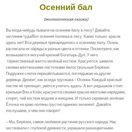
Осенний бал
(экологическая сказка)
Вы когда-нибудь бывали на осеннем балу в лесу? Давайте,
заглянем туда!Вот осенняя полянка в лесу. Каких только красок
здесь нет! Все деревья принарядились к осеннему балу. Осень
расписала их наряды в разные цвета и оттенки. Посмотрите, как
возвышается могучий крепкий Богатырь-Дуб. У него
торжественный желто-зелёный костюм. Красуются, шевеля
своими жёлтенькими листочками белоствольные Берёзки.
Подружки слегка перешёптываются, поглядывая на другие
деревца. Дрожит, как всегда трусишка – Осинка. Каждый красный
листик её трепещет, рвётся улететь вдаль. А вот рядышком стоят
крепыши Вяз и Клён, красуются своими красно-жёлтыми нарядами,
спорят, чей костюм моднее и изящнее. И только скромная зелёная
Ёлочка на краю поляны грустно одиноко зеленеет. Давайте
послушаем, о чём они говорят!
– Мы, Берёзки, самое любимое растение русского народа. Нас
чествовали с глубокой древности, украшали разноцветными