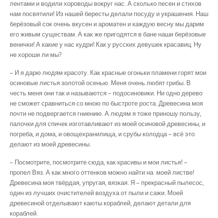
лентами и водили хороводы вокруг нас. А сколько пе­сен и стихов
нам посвятили! Из нашей бересты делали посуду и украшения. Наш
берёзовый сок очень вкусен и ароматен и каждую весну мы дарим
его живым существам. А как же при­годятся в бане наши берёзовые
венички! А какие у нас кудри! Как у русских девушек красавиц. Ну
не хороши ли мы?
– И я дарю людям красоту. Как красные огоньки пламени горят мои
осиновые листья золотой осенью. Меня очень любят грибы. В
честь меня они так и называются – подосино­вики. Ни одно дерево
не сможет сравниться со мною по быстроте роста. Древесина моя
почти не подвергается гниению. А людям я тоже приношу пользу,
палочки для спичек изго­тавливают из моей осиновой древесины, и
погреба, и дома, и овощехранилища, и срубы ко­лодца – всё это
делают из моей древесины.
– Посмотрите, посмотрите сюда, как красивы и мои листья! –
пропел Вяз. А как много оттенков можно найти на моей листве!
Древесина моя твёрдая, упругая, вязкая. Я – прекрасный пылесос,
один из лучших очистителей воздуха от пыли и сажи. Моей
древеси­ной отделывают каюты кораблей, делают детали для
кораблей.