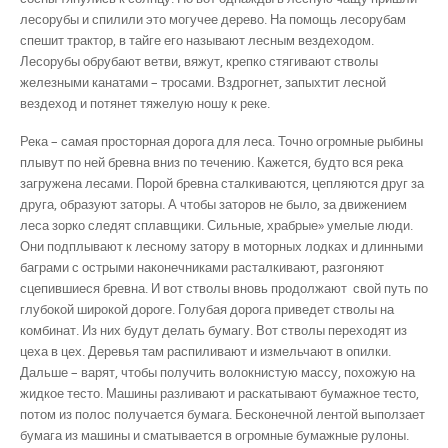
лесорубы и спилили это могучее дерево. На помощь лесорубам
спешит трактор, в тайге его называют лесным вездеходом.
Лесорубы обрубают ветви, вяжут, крепко стягивают стволы
железными канатами – тросами. Вздрогнет, запыхтит лесной
вездеход и потянет тяжелую ношу к реке.
Река – самая просторная дорога для леса. Точно огромные рыбины
плывут по ней бревна вниз по течению. Кажется, будто вся река
загружена лесами. Порой бревна сталкиваются, цепляются друг за
друга, образуют заторы. А чтобы заторов не было, за движением
леса зорко следят сплавщики. Сильные, храбрые» умелые люди.
Они подплывают к лесному затору в моторных лодках и длинными
баграми с острыми наконечниками расталкивают, разгоняют
сцепившиеся бревна. И вот стволы вновь продолжают свой путь по
глубокой широкой дороге. Голубая дорога приведет стволы на
комбинат. Из них будут делать бумагу. Вот стволы переходят из
цеха в цех. Деревья там распиливают и измельчают в опилки.
Дальше – варят, чтобы получить волокнистую массу, похожую на
жидкое тесто. Машины разливают и раскатывают бумажное тесто,
потом из полос получается бумага. Бесконечной лентой выползает
бумага из машины и сматывается в огромные бумажные рулоны.