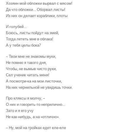
Хозяин мой обложки вырвал с мясом!
Да что обложки… Оборвал листы!
Из них он делает кораблики, плоты
И голубей…
Боюсь, листы пойдут на змей,
Тогда лететь мне в облака!
А у тебя целы бока?
– Твои мне не знакомы муки,
Не помню я такого дня,
Чтобы, не вымыв чисто руки,
Сел ученик читать меня!
А посмотри-ка на мои листочки,
На них чернильной не увидишь точки.
Про кляксы я молчу, –
О них и говорить-то неприлично…
Зато и я его учу
Не как-нибудь, а на «отлично».
– Ну, мой на тройках едет еле-еле