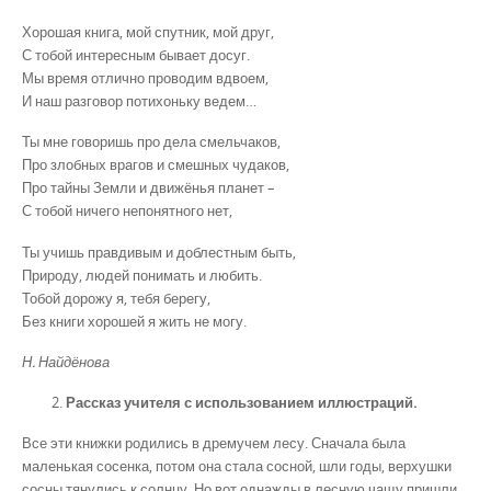
Хорошая книга, мой спутник, мой друг,
С тобой интересным бывает досуг.
Мы время отлично проводим вдвоем,
И наш разговор потихоньку ведем…
Ты мне говоришь про дела смельчаков,
Про злобных врагов и смешных чудаков,
Про тайны Земли и движёнья планет –
С тобой ничего непонятного нет,
Ты учишь правдивым и доблестным быть,
Природу, людей понимать и любить.
Тобой дорожу я, тебя берегу,
Без книги хорошей я жить не могу.
Н. Найдёнова
Рассказ учителя с использованием иллюстраций.
Все эти книжки родились в дремучем лесу. Сначала была
маленькая сосенка, потом она стала сосной, шли годы, верхушки
сосны тянулись к солнцу. Но вот однажды в лесную чащу пришли