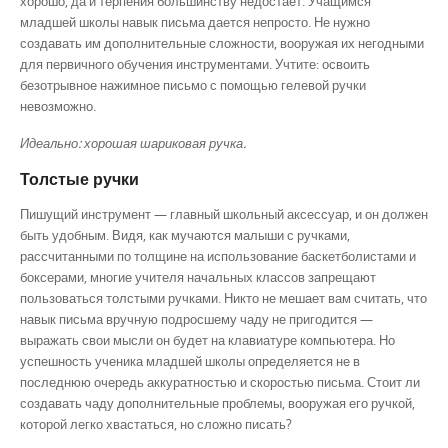
хорошо, да и терпения большинству недостаёт. Учащимся
младшей школы навык письма дается непросто. Не нужно
создавать им дополнительные сложности, вооружая их негодными
для первичного обучения инструментами. Учтите: освоить
безотрывное нажимное письмо с помощью гелевой ручки
невозможно.
Идеально: хорошая шариковая ручка.
Толстые ручки
Пишущий инструмент — главный школьный аксессуар, и он должен
быть удобным. Видя, как мучаются малыши с ручками,
рассчитанными по толщине на использование баскетболистами и
боксерами, многие учителя начальных классов запрещают
пользоваться толстыми ручками. Никто не мешает вам считать, что
навык письма вручную подросшему чаду не пригодится —
выражать свои мысли он будет на клавиатуре компьютера. Но
успешность ученика младшей школы определяется не в
последнюю очередь аккуратностью и скоростью письма. Стоит ли
создавать чаду дополнительные проблемы, вооружая его ручкой,
которой легко хвастаться, но сложно писать?