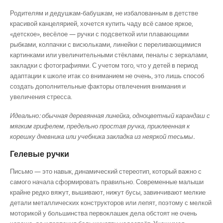
Родителям и дедушкам-бабушкам, не избалованным в детстве
красивой канцелярией, хочется купить чаду всё самое яркое,
«детское», весёлое — ручки с подсветкой или плавающими
рыбками, колпачки с висюльками, линейки с переливающимися
картинками или увеличительными стёклами, пеналы с зеркалами,
закладки с фотографиями. С учетом того, что у детей в период
адаптации к школе итак со вниманием не очень, это лишь способ
создать дополнительные факторы отвлечения внимания и
увеличения стресса.
Идеально: обычная деревянная линейка, одноцветный карандаш с
мягким грифелем, предельно простая ручка, приклеенная к
корешку дневника или учебника закладка из неяркой тесьмы.
Гелевые ручки
Письмо — это навык, динамический стереотип, который важно с
самого начала сформировать правильно. Современные малыши
крайне редко вяжут, вышивают, нижут бусы, завинчивают мелкие
детали металлических конструкторов или лепят, поэтому с мелкой
моторикой у большинства первоклашек дела обстоят не очень