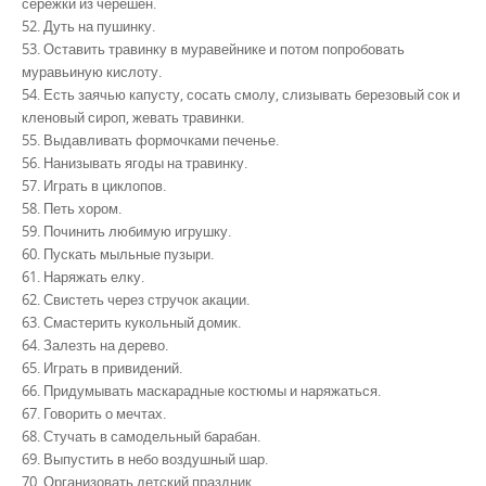
сережки из черешен.
52. Дуть на пушинку.
53. Оставить травинку в муравейнике и потом попробовать
муравьиную кислоту.
54. Есть заячью капусту, сосать смолу, слизывать березовый сок и
кленовый сироп, жевать травинки.
55. Выдавливать формочками печенье.
56. Нанизывать ягоды на травинку.
57. Играть в циклопов.
58. Петь хором.
59. Починить любимую игрушку.
60. Пускать мыльные пузыри.
61. Наряжать елку.
62. Свистеть через стручок акации.
63. Смастерить кукольный домик.
64. Залезть на дерево.
65. Играть в привидений.
66. Придумывать маскарадные костюмы и наряжаться.
67. Говорить о мечтах.
68. Стучать в самодельный барабан.
69. Выпустить в небо воздушный шар.
70. Организовать детский праздник.