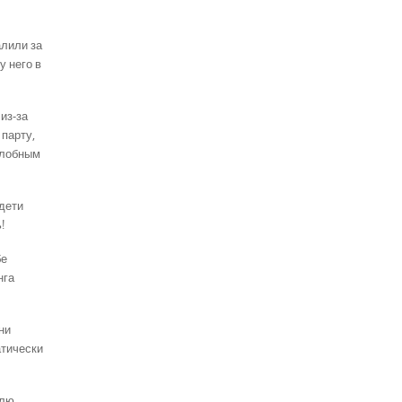
алили за
у него в
из-за
парту,
 злобным
 дети
!
бе
нга
ни
атически
елю