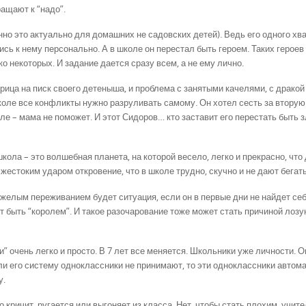
ращают к “надо”.
о это актуально для домашних не садовских детей). Ведь его одного хв
ись к нему персонально. А в школе он перестал быть героем. Таких героев 
о некоторых. И задание дается сразу всем, а не ему лично.
ица на писк своего детеныша, и проблема с занятыми качелями, с дракой 
ле все конфликты нужно разруливать самому. Он хотел сесть за вторую 
еле – мама не поможет. И этот Сидоров… кто заставит его перестать быть
кола – это волшебная планета, на которой весело, легко и прекрасно, что
 жестоким ударом откровение, что в школе трудно, скучно и не дают бегать
яжелым переживанием будет ситуация, если он в первые дни не найдет се
т быть “королем”. И такое разочарование тоже может стать причиной лозу
” очень легко и просто. В 7 лет все меняется. Школьники уже личности. О
сли его систему одноклассники не принимают, то эти одноклассники автом
у.
о кричит, ругается или выгоняет из класса. Нет, чтобы стать плохим, учит