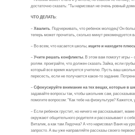
достаточно сказать: “Ты нарисовал не очень ровный доми
ЧТО ДЕЛАТЬ:
–
Хвалить
. Подчеркивать, что ребенок молодец! Он боль
теперь может прочитать, сколько минут рекомендуется 
– Во всем, что касается школы,
ищите и находите плюс
–
Учите решать конфликты.
В этом вам помогут игры – 
ролям. проиграйте, что должен сказать Зайка, если грубы
который все время жалуется учителю. Пусть ваш школьник
пересесть, если не получается какое-то задание. Потре
–
Сфокусируйте внимание на тех вещах, которые в ш
задавайте вопросы так, чтобы школьник сам, рассказывая
помогите вопросом: “Как тебе на физкультуре? Кажется, 
– Если ребенок грустит, но ничего не рассказывает, маме
окружают общительного родителя и рассказывают о себе.
Виталик, а как там Лидочка? А что нарисовал Ваня на уро
запросто. А вы уже направляйте рассказы своего первок