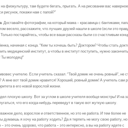
 на физкультуру, там будете бегать, прыгать. А на рисовании вас наверно
и рисунок, покажи нам с папой?”
а
. Доставайте фотографии, на который мама – красавица с бантиками, пап
том весело, расскажите, что лучших друзей нашли в школе (если это правд
 Только постарайтесь, чтобы все ваши рассказы были со счастливым конц
бенка, начиная с конца. “Кем ты хочешь быть? Доктором? Чтобы стать докт
чить медицинский институт, а чтобы в институт поступить, нужно закончит
! Ты молодец!”
тивовес учителю. Если учитель сказал: “Твой домик не очень ровный”, не с
? А мне вот твой домик нравится! Хороший, ровный домик! А учитель сам 
оритета в его новой взрослой жизни.
идел плохую школу. Вот за углом в школе учителя вообще монстры! И на з
спугаться, что его когда-нибудь переведут в такую вот жуткую школу.
 важное дело, взрослое и ответственное, но это не работа. И тем более не
ты думаешь я хочу на работу ходить? Да я терпеть не могу свою работу, но
 – это очень здорово, что работа – это интересно, а вы на работу идете с