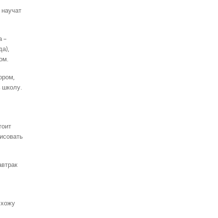
е научат
а –
а),
ом.
ором,
ь школу.
тоит
рисовать
автрак
 хожу