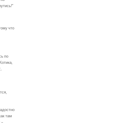
рутись!”
тому что
сь по
Котика,
,
тся,
адостно
как там
 –