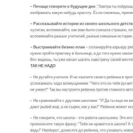
– Почаще говорите о будущем дне
. “Завтра ты пойдешь
изображать какую-нибудь красоту. Если сможешь, принес
– Рассказывайте истории из своего школьного детств
хулиган, вспоминайте, как вам было сначала страшно, по
вспоминайте разных учителей, разные смешные истории.
– Выстраивайте бизнес-план
– спланируйте карьеру ре
нужно пройти практику в больнице, а до того нужно закон
Вот видишь, ты уже начал шагать навстречу своей мечте
ТАК НЕ НАДО
– Не ругайте учителя. И не хвалите своего ребенка в про
успокаивать чадо возмущением: “Чего это он тебя ругает
не умеет!” Так вы настроите ребенка против главного авт
– Не сравнивайте с другими школами: “У! Да ты еще не в
дают рыбий жир, а не сырки, как у вас!” Ребенок может и
– Не говорите, что школа – это работа школьника. Это его
произносите такую фразу: “Тебе не нравится в школе? А 
ведь!” Наоборот, донесите до ребенка, что узнавать новое