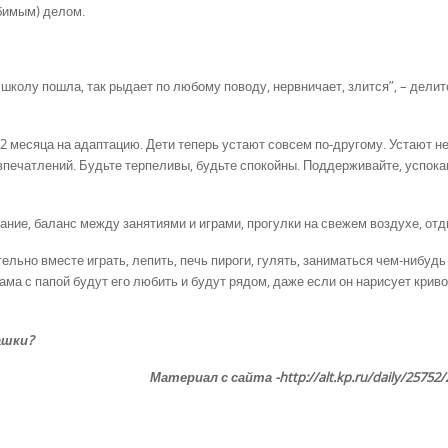
бимым) делом.
в школу пошла, так рыдает по любому поводу, нервничает, злится”, – делит
 месяца на адаптацию. Дети теперь устают совсем по-другому. Устают не
 впечатлений. Будьте терпеливы, будьте спокойны. Поддерживайте, успока
ание, баланс между занятиями и играми, прогулки на свежем воздухе, отд
льно вместе играть, лепить, печь пироги, гулять, заниматься чем-нибудь
ма с папой будут его любить и будут рядом, даже если он нарисует крив
ашки?
Материал с сайта -http://alt.kp.ru/daily/25752