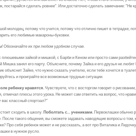
к, постарайся сделать ровнее”. Или достаточно сделать замечание: “Не к
шой молодец, потому что учится, потому что отлично пишет в тетрадке, по
варить его любимые макароны-буковки.
ы
! Обозначайте их при любом удобном случае.
с плюшевыми зайкой и мишкой, с Барби и Кеном или просто сами разбейте
й Мишка занял его парту. Объясните, почему Зайка и его друзья не любят 
 объяснит Зайке, что нужно сказать учителю, если тебе хочется в туалет
нируйтесь и проиграйте все возможные трудные ситуации.
коле ребенку нравятся.
Чувствуете, что с восторгом говорит о рисовании,
, отмечал плюсы этого урока. Не может сам ответить на вопрос, что нрави
у вас классный спортзал?”
 стоит сходить в школу.
Поболтать с… учениками.
Первоклашки обычно р
 После такого общения, вы сможете задавать наводящие вопросы о том, 
ке? Про себя ребенок может и не рассказать, а вот про Виталика и Лидочку
лашки в нужное русло.