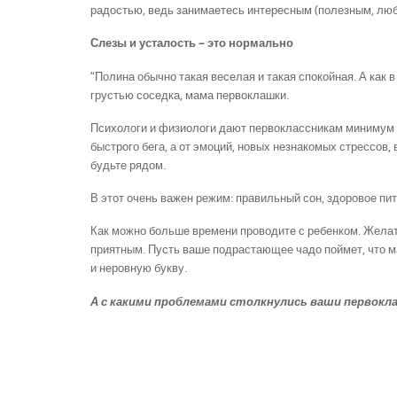
радостью, ведь занимаетесь интересным (полезным, лю
Слезы и усталость – это нормально
“Полина обычно такая веселая и такая спокойная. А как 
грустью соседка, мама первоклашки.
Психологи и физиологи дают первоклассникам минимум 2
быстрого бега, а от эмоций, новых незнакомых стрессов,
будьте рядом.
В этот очень важен режим: правильный сон, здоровое пит
Как можно больше времени проводите с ребенком. Желате
приятным. Пусть ваше подрастающее чадо поймет, что ма
и неровную букву.
А с какими проблемами столкнулись ваши первокл