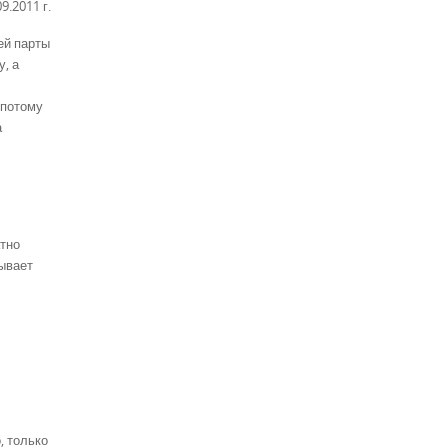
.2011 г.
ей парты
у, а
 потому
а
атно
бывает
, только