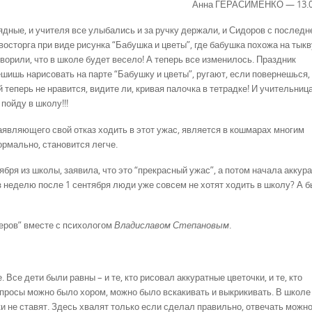
Анна ГЕРАСИМЕНКО — 13.09
ядные, и учителя все улыбались и за ручку держали, и Сидоров с последн
восторга при виде рисунка “Бабушка и цветы”, где бабушка похожа на тыкв
ворили, что в школе будет весело! А теперь все изменилось. Праздник
ешишь нарисовать на парте “Бабушку и цветы”, ругают, если повернешься,
 теперь не нравится, видите ли, кривая палочка в тетрадке! И учительниц
пойду в школу!!!
являющего свой отказ ходить в этот ужас, является в кошмарах многим
нормально, становится легче.
бря из школы, заявила, что это “прекрасный ужас”, а потом начала аккур
ез неделю после 1 сентября люди уже совсем не хотят ходить в школу? А 
еров” вместе с психологом
Владиславом Степановым
.
Все дети были равны – и те, кто рисовал аккуратные цветочки, и те, кто
опросы можно было хором, можно было вскакивать и выкрикивать. В школе
и не ставят. Здесь хвалят только если сделал правильно, отвечать можно