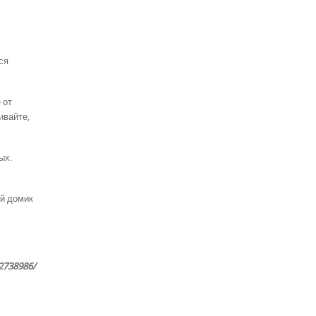
ся
 от
ивайте,
ых.
ой домик
/2738986/