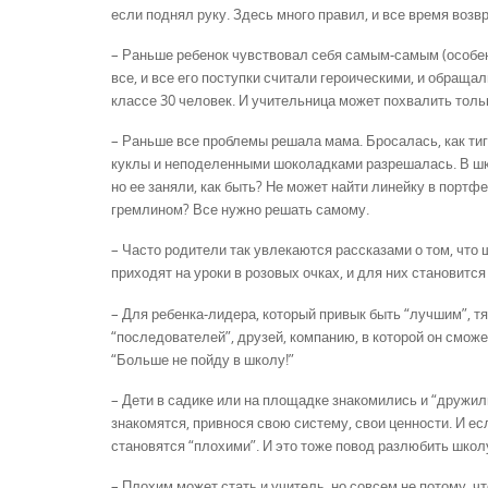
если поднял руку. Здесь много правил, и все время возв
– Раньше ребенок чувствовал себя самым-самым (особенн
все, и все его поступки считали героическими, и обращал
классе 30 человек. И учительница может похвалить тольк
– Раньше все проблемы решала мама. Бросалась, как тигр
куклы и неподеленными шоколадками разрешалась. В шко
но ее заняли, как быть? Не может найти линейку в портф
гремлином? Все нужно решать самому.
– Часто родители так увлекаются рассказами о том, что ш
приходят на уроки в розовых очках, и для них становится
– Для ребенка-лидера, который привык быть “лучшим”, т
“последователей”, друзей, компанию, в которой он сможе
“Больше не пойду в школу!”
– Дети в садике или на площадке знакомились и “дружили
знакомятся, привнося свою систему, свои ценности. И е
становятся “плохими”. И это тоже повод разлюбить школ
– Плохим может стать и учитель, но совсем не потому, чт