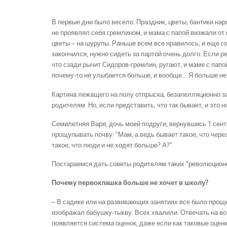
В первые дни было весело. Праздник, цветы, бантики нар
не проявлял себя гремлином, и мама с папой визжали от 
цветы – на шурупы. Раньше всем все нравилось, и еще го
закончился, нужно сидеть за партой очень долго. Если р
что сзади рычит Сидоров-гремлин, ругают, и маме с папой
почему-то не улыбается больше, и вообще… Я больше не 
Картина лежащего на полу отпрыска, безапелляционно за
родителям. Но, если представить, что так бывает, и это 
Семилетняя Варя, дочь моей подруги, вернувшись 1 сентя
прощупывать почву: “Мам, а ведь бывает такое, что чер
такое, что люди и не ходят больше? А?”
Постараемся дать советы родителям таких “революцион
Почему первоклашка больше не хочет в школу?
– В садике или на развивающих занятиях все было проще. 
изображал бабушку-тыкву. Всех хвалили. Отвечать на в
появляется система оценок, даже если как таковые оценк