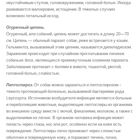
неустойчивым стулом, головокружением, головной болью. Иногда
развиваются малокровие, истощение. В тяжелых случаях
возможен летальный исход.
Огуречный цепень.
Огуречный, или собачий, цепень может достигать в длину 20—70
см. Цепень — обычный паразит собак, реже встречается у кошек.
Гельминтоз, вызываемый этим цепнем, называется дипилидиозом.
Заражение происходит при случайном проглатывании личинок
собачьих блох, являющихся промежуточным хозяином паразита.
Заболевание протекает с болями в животе, тошнотой, рвотой,
головной болью, слабостью.
Лептоспироз.
От собак можно заразиться и лептоспирозом –
тяжело протекающей болезнью, вызываемой бактериями рода
Leptospira. Источником возбудителя инфекции являются больные
и переболевшие животные, выделяющие лептоспиры из организма
во внешнюю среду вместе с мочой, фекалиями, молоком, а также с
выделениями из легких. В организм человека инфекция может
попасть через глаза, нос или рот, особенно если на коже есть
повреждения. Лептоспиры легко проникают через слизистые
оболочки и поврежденную кожу, и поражают печень, почки,