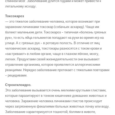
спинной мозг. Заболевание длится годами и может привести к
летальному исходу.
Токсокароз
— это тяжелое заболевание человека, которое возникает при
заражении личинками токсокар (собачьих аскарид). Чаще им
болеют маленькие дети. Токсокароз – типичная «болезнь грязных
рук», то есть яйца гельминтов попадают на руки во время игр на
улице. А с грязных рук – в ротовую полость. В отличие от яиц
человеческих аскарид, токстокары разносятся с током крови и
«застревают» в любом органе, чаще в глазном яблоке, мозгу,
легких. Продуктами своей жизнедеятельности они вызывают
отравление организма, которое проявляется аллергическими
реакциями. Нередко заболевание протекает с тяжелыми повторами
– рецидивами.
Стронгилоидоз.
Это заболевание вызывается очень мелкими круглыми глистами,
которые паразитируют в тонком кишечнике домашних животных и
человека. Заражение человека личинками глистов происходит
через загрязненную фекалиями больных животных почву или воду.
Заболевание характеризуется тошнотой, болями в животе,