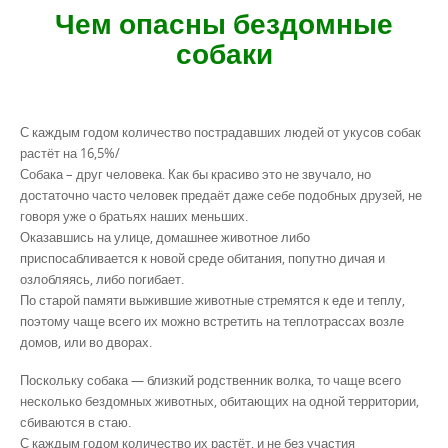
Чем опасны бездомные
собаки
С каждым годом количество пострадавших людей от укусов собак
растёт на 16,5%/
Собака – друг человека. Как бы красиво это не звучало, но
достаточно часто человек предаёт даже себе подобных друзей, не
говоря уже о братьях наших меньших.
Оказавшись на улице, домашнее животное либо
приспосабливается к новой среде обитания, попутно дичая и
озлобляясь, либо погибает.
По старой памяти выжившие животные стремятся к еде и теплу,
поэтому чаще всего их можно встретить на теплотрассах возле
домов, или во дворах.
Поскольку собака — близкий родственник волка, то чаще всего
несколько бездомных животных, обитающих на одной территории,
сбиваются в стаю.
С каждым годом количество их растёт, и не без участия