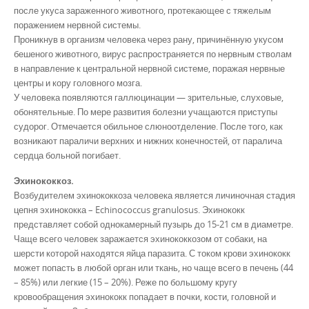
после укуса зараженного животного, протекающее с тяжелым
поражением нервной системы.
Проникнув в организм человека через рану, причинённую укусом
бешеного животного, вирус распространяется по нервным стволам
в направление к центральной нервной системе, поражая нервные
центры и кору головного мозга.
У человека появляются галлюцинации — зрительные, слуховые,
обонятельные. По мере развития болезни учащаются приступы
судорог. Отмечается обильное слюноотделение. После того, как
возникают параличи верхних и нижних конечностей, от паралича
сердца больной погибает.
Эхинококкоз.
Возбудителем эхинококкоза человека является личиночная стадия
цепня эхинококка – Echinococcus granulosus. Эхинококк
представляет собой однокамерный пузырь до 15-21 см в диаметре.
Чаще всего человек заражается эхинококкозом от собаки, на
шерсти которой находятся яйца паразита. С током крови эхинококк
может попасть в любой орган или ткань, но чаще всего в печень (44
– 85%) или легкие (15 – 20%). Реже по большому кругу
кровообращения эхинококк попадает в почки, кости, головной и