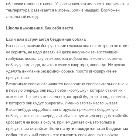
оболочки головного мозга. У заразившегося человека поднимается
температура, развивается мигрень, боли в мышцах. Возможен
летальный исход.
Школа выживания. Как себя вести.
Если вам встречается бездомная собака
.
Во-первых, какими бы грустными глазами она не смотрела не стоит
ее кормить, не надо давать ей даже ненужной зачерствевшей
горбушки, поскольку этим жестом доброй воли можно поселить
собаку у подъезда, или того хуже у квартиры, навсегда. Не нужно
уделять внимание бездомной собаке, просто игнорируйте ее
присутствие.
Бездомные собаки отличаются невероятно сообразительностью и
в первую очередь они ищут себе «кормушку», которая станет их
хозяином. Т.е. им нужен человек, который будет их иногда кормить,
и которого они будут оберегать. Именно это так часто бывает.
Какая-нибудь сердобольная старушка прикормит бездомную
собаку, а та в свою очередь, чтобы выслужиться перед «хозяйкой»
бросается на всех в округе, причем делает она это только в
присутствии «хозяйки».
Если на пути находится стая бездомных
собак
, то лучший совет – это изменить свой маршрут в обход