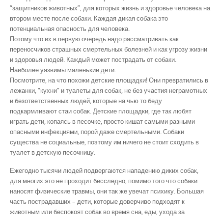
“защитников животных”, для которых жизнь и здоровье человека на
втором месте после собаки. Каждая дикая собака это
потенциальная опасность для человека.
Потому что их в первую очередь надо рассматривать как
переносчиков страшных смертельных болезней и как угрозу жизни
и здоровья людей. Каждый может пострадать от собаки.
Наиболее уязвимы маленькие дети.
Посмотрите, на что похожи детские площадки! Они превратились в
лежанки, “кухни” и туалеты для собак, не без участия неграмотных
и безответственных людей, которые на чью то беду
подкармливают стаи собак. Детские площадки, где так любят
играть дети, копаясь в песочке, просто кишат самыми разными
опасными инфекциями, порой даже смертельными. Собаки
существа не социальные, поэтому им ничего не стоит сходить в
туалет в детскую песочницу.
Ежегодно тысячи людей подвергаются нападению диких собак,
для многих это не проходит бесследно, помимо того что собаки
наносят физические травмы, они так же увечат психику. Большая
часть пострадавших – дети, которые доверчиво подходят к
животным или беспокоят собак во время сна, еды, ухода за