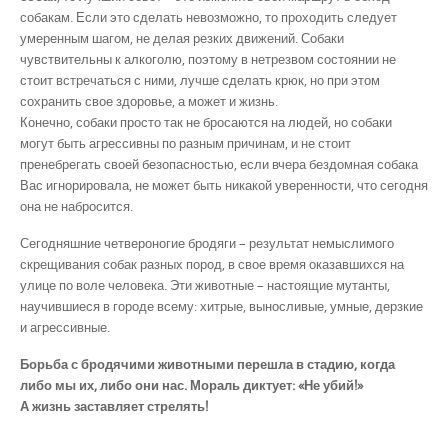
собакам. Если это сделать невозможно, то проходить следует
умеренным шагом, не делая резких движений. Собаки
чувствительны к алкоголю, поэтому в нетрезвом состоянии не
стоит встречаться с ними, лучше сделать крюк, но при этом
сохранить свое здоровье, а может и жизнь.
Конечно, собаки просто так не бросаются на людей, но собаки
могут быть агрессивны по разным причинам, и не стоит
пренебрегать своей безопасностью, если вчера бездомная собака
Вас игнорировала, не может быть никакой уверенности, что сегодня
она не набросится.
Сегодняшние четвероногие бродяги – результат немыслимого
скрещивания собак разных пород, в свое время оказавшихся на
улице по воле человека. Эти животные – настоящие мутанты,
научившиеся в городе всему: хитрые, выносливые, умные, дерзкие
и агрессивные.
Борьба с бродячими животными перешла в стадию, когда
либо мы их, либо они нас. Мораль диктует: «Не убий!»
А жизнь заставляет стрелять!