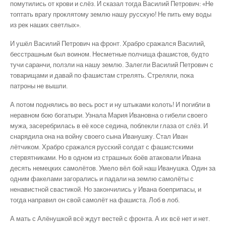
помутились от крови и слёз. И сказал тогда Василий Петрович: «Не
топтать врагу проклятому землю нашу русскую! Не пить ему воды
из рек наших светлых».
И ушёл Василий Петрович на фронт. Храбро сражался Василий,
бесстрашным был воином. Несметные полчища фашистов, будто
тучи саранчи, ползли на нашу землю. Залегли Василий Петрович с
товарищами и давай по фашистам стрелять. Стреляли, пока
патроны не вышли.
А потом поднялись во весь рост и ну штыками колоть! И погибли в
неравном бою богатыри. Узнала Мария Ивановна о гибели своего
мужа, засеребрилась в её косе седина, поблекли глаза от слёз. И
снарядила она на войну своего сына Иванушку. Стал Иван
лётчиком. Храбро сражался русский солдат с фашистскими
стервятниками. Но в одном из страшных боёв атаковали Ивана
десять немецких самолётов. Умело вёл бой наш Иванушка. Один за
одним факелами загорались и падали на землю самолёты с
ненавистной свастикой. Но закончились у Ивана боеприпасы, и
тогда направил он свой самолёт на фашиста. Лоб в лоб.
А мать с Алёнушкой всё ждут вестей с фронта. А их всё нет и нет.