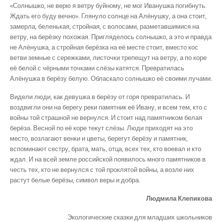
«Солнышко, не верю я ветру буйному, не мог Иванушка погибнуть.
Ждать его буду вечно». Глянуло солнце на Алёнушку, а она стоит,
замерла, беленькая, стройная, с волосами, разметавшимися на
ветру, на берёзку похожая. Пригляделось солнышко, а это и правда
не Алёнушка, а стройная берёзка на её месте стоит, вместо кос
ветви земные с сережками, листочки трепещут на ветру, а по коре
её белой с чёрными точками слёзы катятся. Превратилась
Алёнушка в берёзу белую. Обласкало солнышко её своими лучами.
Видели люди, как девушка в берёзу от горя превратилась. И
воздвигли они на берегу реки памятник её Ивану, и всем тем, кто с
войны той страшной не вернулся. И стоит над памятником белая
берёза. Весной по её коре текут слёзы. Люди приходят на это
место, возлагают венки и цветы, берегут берёзу и памятник,
вспоминают сестру, брата, мать, отца, всех тех, кто воевал и кто
ждал. И на всей земле российской появилось много памятников в
честь тех, кто не вернулся с той проклятой войны, а возле них
растут белые берёзы, символ веры и добра.
Людмила Клепикова
Экологические сказки для младших школьников