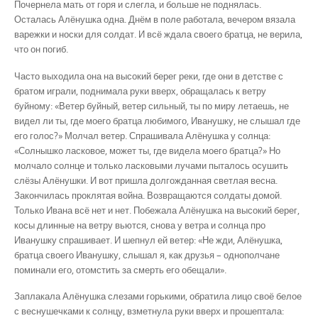
Почернела мать от горя и слегла, и больше не поднялась.
Осталась Алёнушка одна. Днём в поле работала, вечером вязала
варежки и носки для солдат. И всё ждала своего братца, не верила,
что он погиб.
Часто выходила она на высокий берег реки, где они в детстве с
братом играли, поднимала руки вверх, обращалась к ветру
буйному: «Ветер буйный, ветер сильный, ты по миру летаешь, не
видел ли ты, где моего братца любимого, Иванушку, не слышал где
его голос?» Молчал ветер. Спрашивала Алёнушка у солнца:
«Солнышко ласковое, может ты, где видела моего братца?» Но
молчало солнце и только ласковыми лучами пыталось осушить
слёзы Алёнушки. И вот пришла долгожданная светлая весна.
Закончилась проклятая война. Возвращаются солдаты домой.
Только Ивана всё нет и нет. Побежала Алёнушка на высокий берег,
косы длинные на ветру вьются, снова у ветра и солнца про
Иванушку спрашивает. И шепнул ей ветер: «Не жди, Алёнушка,
братца своего Иванушку, слышал я, как друзья – однополчане
поминали его, отомстить за смерть его обещали».
Заплакала Алёнушка слезами горькими, обратила лицо своё белое
с веснушечками к солнцу, взметнула руки вверх и прошептала: