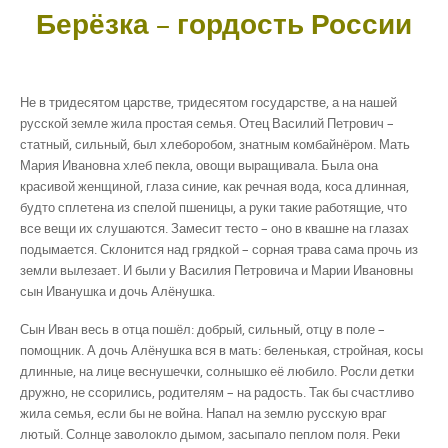
Берёзка – гордость России
Не в тридесятом царстве, тридесятом государстве, а на нашей
русской земле жила простая семья. Отец Василий Петрович –
статный, сильный, был хлеборобом, знатным комбайнёром. Мать
Мария Ивановна хлеб пекла, овощи выращивала. Была она
красивой женщиной, глаза синие, как речная вода, коса длинная,
будто сплетена из спелой пшеницы, а руки такие работящие, что
все вещи их слушаются. Замесит тесто – оно в квашне на глазах
подымается. Склонится над грядкой – сорная трава сама прочь из
земли вылезает. И были у Василия Петровича и Марии Ивановны
сын Иванушка и дочь Алёнушка.
Сын Иван весь в отца пошёл: добрый, сильный, отцу в поле –
помощник. А дочь Алёнушка вся в мать: беленькая, стройная, косы
длинные, на лице веснушечки, солнышко её любило. Росли детки
дружно, не ссорились, родителям – на радость. Так бы счастливо
жила семья, если бы не война. Напал на землю русскую враг
лютый. Солнце заволокло дымом, засыпало пеплом поля. Реки