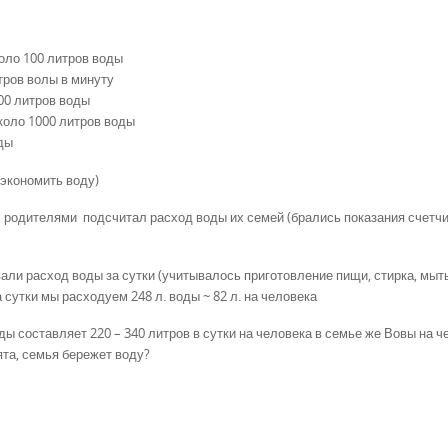
оло 100 литров воды
тров волы в минуту
00 литров воды
коло 1000 литров воды
оды
 экономить воду)
 родителями подсчитал расход воды их семей (брались показания счетчи
али расход воды за сутки (учитывалось приготовление пищи, стирка, мыт
а сутки мы расходуем 248 л. воды ~ 82 л. на человека
ы составляет 220 – 340 литров в сутки на человека в семье же Вовы на ч
ята, семья бережет воду?