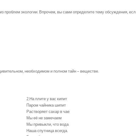
из проблем экологии. Впрочем, вы сами определите тему обсуждения, есл
дивительном, необходимом и полном тайн – веществе.
2.На плите у вас кипит
Паром чайника шипит
Растворяет сахар в чае
Мы её не замечаем
Мы привыкли, что вода
Наша спутница всегда.