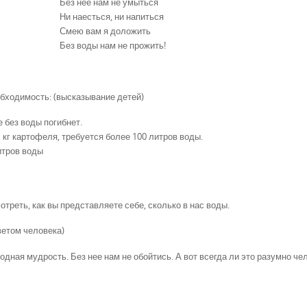
Без неё нам не умыться
Ни наесться, ни напиться
Смею вам я доложить
Без воды нам не прожить!
обходимость: (высказывание детей)
е без воды погибнет.
 кг картофеля, требуется более 100 литров воды.
итров воды
отреть, как вы представляете себе, сколько в нас воды.
ветом человека)
родная мудрость. Без нее нам не обойтись. А вот всегда ли это разумно че