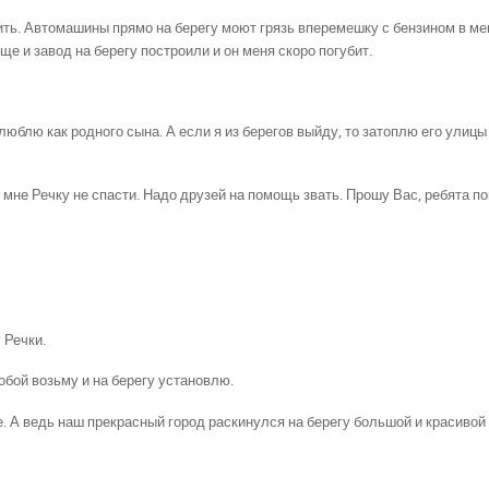
жить. Автомашины прямо на берегу моют грязь вперемешку с бензином в ме
еще и завод на берегу построили и он меня скоро погубит.
 люблю как родного сына. А если я из берегов выйду, то затоплю его улицы
 мне Речку не спасти. Надо друзей на помощь звать. Прошу Вас, ребята п
 Речки.
собой возьму и на берегу установлю.
. А ведь наш прекрасный город раскинулся на берегу большой и красивой