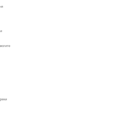
ня
 и
омогите
 реки