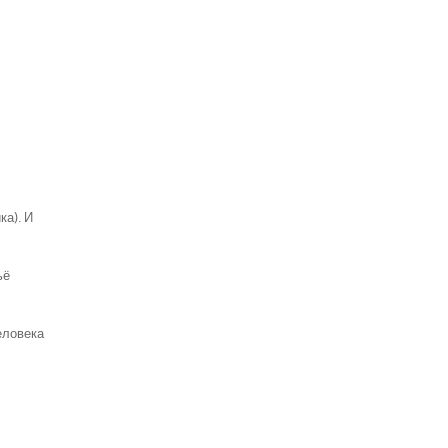
ка). И
ьё
еловека