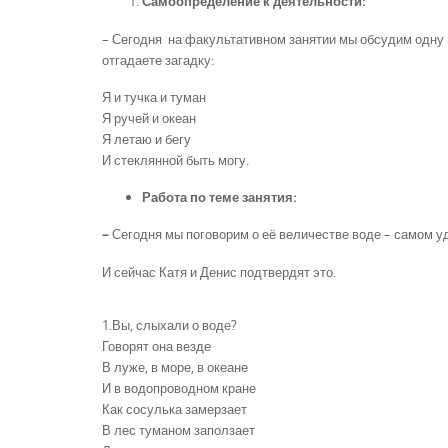
Самоопределение к деятельности:
– Сегодня на факультативном занятии мы обсудим одну 
отгадаете загадку:
Я и тучка и туман
Я ручей и океан
Я летаю и бегу
И стеклянной быть могу.
Работа по теме занятия:
–
Сегодня мы поговорим о её величестве воде – самом у
И сейчас Катя и Денис подтвердят это.
1.Вы, слыхали о воде?
Говорят она везде
В луже, в море, в океане
И в водопроводном кране
Как сосулька замерзает
В лес туманом заползает