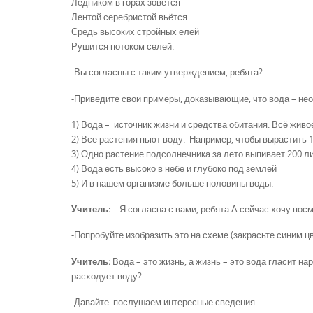
Ледником в горах зовется
Лентой серебристой вьётся
Средь высоких стройных елей
Рушится потоком селей.
-Вы согласны с таким утверждением, ребята?
-Приведите свои примеры, доказывающие, что вода – не
1) Вода – источник жизни и средства обитания. Всё живо
2) Все растения пьют воду. Например, чтобы вырастить 1
3) Одно растение подсолнечника за лето выпивает 200 л
4) Вода есть высоко в небе и глубоко под землей
5) И в нашем организме больше половины воды.
Учитель:
– Я согласна с вами, ребята А сейчас хочу посм
-Попробуйте изобразить это на схеме (закрасьте синим ц
Учитель:
Вода – это жизнь, а жизнь – это вода гласит на
расходует воду?
-Давайте послушаем интересные сведения.