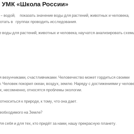
с УМК «Школа России»
ы – водой; показать значение воды для растений, животных и человека;
ботать в группах проводить исследования.
 воды для растений, животных и человека; научатся анализировать схем
бя везунчиками, счастливчиками. Человечество может гордиться своими
я. Человек покорил океан, воздух, землю. Наряду с достижениями у челов
, несомненно, относятся проблемы экологии.
тноситься к природе, к тому, что она дает.
необходимого на Земле?
 себя и для тех, кто придёт за нами, нашу прекрасную планету.