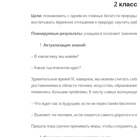
2 клас
Цели:
познакомить с одним из главных богатств природ
воспитывать бережное отношение к природе; научить ра
Планируемые результаты:
учащиеся осознают значение
Актуализация знаний:
– В каком веку мы живём?
– Какое тысячелетие идет?
Удивительное время! И, наверное, мы можем считать се
достижениями в области техники, искусства, образовани
появились большие проблемы. К числу самых волнующих
– Что ждет нас в будущем, если не перестанем беспечно о
– Выживет ли человек, если лишится самого дорогого и 
Пришла пора срочно принимать меры, чтобы сохранить для