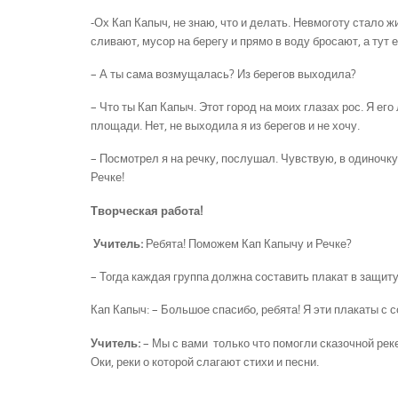
-Ох Кап Капыч, не знаю, что и делать. Невмоготу стало 
сливают, мусор на берегу и прямо в воду бросают, а тут 
– А ты сама возмущалась? Из берегов выходила?
– Что ты Кап Капыч. Этот город на моих глазах рос. Я его
площади. Нет, не выходила я из берегов и не хочу.
– Посмотрел я на речку, послушал. Чувствую, в одиночку
Речке!
Творческая работа!
Учитель:
Ребята! Поможем Кап Капычу и Речке?
– Тогда каждая группа должна составить плакат в защиту
Кап Капыч: – Большое спасибо, ребята! Я эти плакаты с 
Учитель:
– Мы с вами только что помогли сказочной реке
Оки, реки о которой слагают стихи и песни.