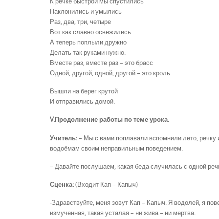
К речке быстрой мы спустились
Наклонились и умылись
Раз, два, три, четыре
Вот как славно освежились
А теперь поплыли дружно
Делать так руками нужно:
Вместе раз, вместе раз – это брасс
Одной, другой, одной, другой – это кроль
Вышли на берег крутой
И отправились домой.
V
.Продолжение работы по теме урока.
Учитель:
– Мы с вами поплавали вспомнили лето, речку и
водоёмам своим неправильным поведением.
– Давайте послушаем, какая беда случилась с одной реч
Сценка:
(Входит Кап – Капыч)
-Здравствуйте, меня зовут Кап – Капыч. Я водолей, я пов
измученная, такая усталая – ни жива – ни мертва.