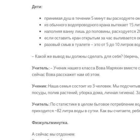
Дети:
принимая душ в течении 5 минут вы расходуете ок
из обычного водопроводного крана вытекает 15 ли
наполняя ванну лишь до половины, расходуется 2
если оставить кран открытым за час выливается о
разовый смыв в туалете – это от 5 до 10 литров в
– Какой же вывод вы должны сделать для себя? (беречь,
Учитель:
– Ученик нашего класса Вова Маряхин вместе с
сейчас Вова расскажет нам об этом.
Ученик:
Наша семья состоит из 3 человек. Мы подсчитыв
посуды, полив растений, уборка дома, личная гигиена). З
Учитель:
По статистике в целом бытовое потребление вод
приходится ~82 литра воды в сутки. Как вы считаете, реб
Физкультминутка.
А сейчас мы отдохнем: