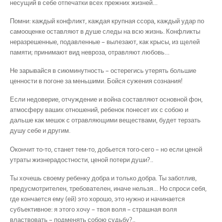
несущий в себе отпечатки всех прежних жизней…
Помни: каждый конфликт, каждая крупная ссора, каждый удар по
самооценке оставляют в душе следы на всю жизнь. Конфликты
неразрешенные, подавленные – вылезают, как крысы, из щелей
памяти; принимают вид невроза, отравляют любовь…
Не зарывайся в сиюминутность – остерегись утерять большие
ценности в погоне за меньшими. Бойся сужения сознания!
Если недоверие, отчуждение и война составляют основной фон,
атмосферу ваших отношений, ребенок понесет их с собою и
дальше как мешок с отравляющими веществами, будет терзать
душу себе и другим.
Окончит то-то, станет тем-то, добьется того-сего – но если ценой
утраты жизнерадостности, ценой потери души?..
Ты хочешь своему ребенку добра и только добра. Ты заботлив,
предусмотрителен, требователен, иначе нельзя… Но спроси себя,
где кончается ему (ей) это хорошо, это нужно и начинается
субъективное: я этого хочу – твоя воля – страшная воля
властвовать – подменять собою судьбу?..