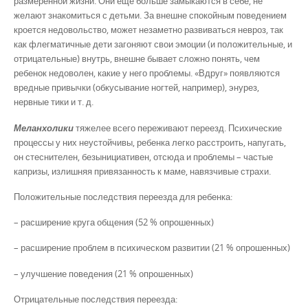
размеренной жизни. Они еще больше замыкаются в себе, не
желают знакомиться с детьми. За внешне спокойным поведением
кроется недовольство, может незаметно развиваться невроз, так
как флегматичные дети загоняют свои эмоции (и положительные, и
отрицательные) внутрь, внешне бывает сложно понять, чем
ребенок недоволен, какие у него проблемы. «Вдруг» появляются
вредные привычки (обкусывание ногтей, например), энурез,
нервные тики и т. д.
Меланхолики
тяжелее всего переживают переезд. Психические
процессы у них неустойчивы, ребенка легко расстроить, напугать,
он стеснителен, безынициативен, отсюда и проблемы – частые
капризы, излишняя привязанность к маме, навязчивые страхи.
Положительные последствия переезда для ребенка:
– расширение круга общения (52 % опрошенных)
– расширение проблем в психическом развитии (21 % опрошенных)
– улучшение поведения (21 % опрошенных)
Отрицательные последствия переезда: