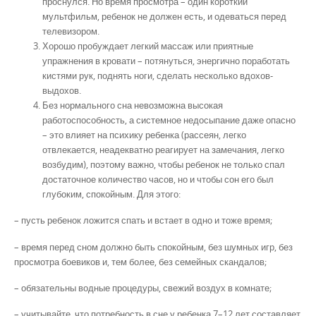
проснулся. Но время просмотра – один короткий
мультфильм, ребенок не должен есть, и одеваться перед
телевизором.
Хорошо пробуждает легкий массаж или приятные
упражнения в кровати – потянуться, энергично поработать
кистями рук, поднять ноги, сделать несколько вдохов-
выдохов.
Без нормального сна невозможна высокая
работоспособность, а системное недосыпание даже опасно
– это влияет на психику ребенка (рассеян, легко
отвлекается, неадекватно реагирует на замечания, легко
возбудим), поэтому важно, чтобы ребенок не только спал
достаточное количество часов, но и чтобы сон его был
глубоким, спокойным. Для этого:
– пусть ребенок ложится спать и встает в одно и тоже время;
– время перед сном должно быть спокойным, без шумных игр, без
просмотра боевиков и, тем более, без семейных скандалов;
– обязательны водные процедуры, свежий воздух в комнате;
– учитывайте, что потребность в сне у ребенка 7–12 лет составляет