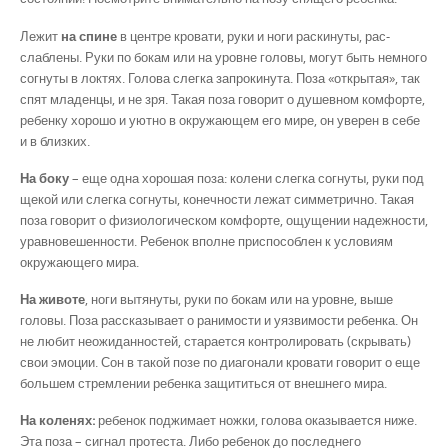
Лежит
на спине
в центре кровати, руки и ноги раскинуты, рас-
слаблены. Руки по бокам или на уровне головы, могут быть немного
согнуты в локтях. Голова слегка запрокинута. Поза «открытая», так
спят младенцы, и не зря. Такая поза говорит о душевном комфорте,
ребенку хорошо и уютно в окружающем его мире, он уверен в себе
и в близких.
На боку
– еще одна хорошая поза: колени слегка согнуты, руки под
щекой или слегка согнуты, конечности лежат симметрично. Такая
поза говорит о физиологическом комфорте, ощущении надежности,
уравновешенности. Ребенок вполне приспособлен к условиям
окружающего мира.
На животе
, ноги вытянуты, руки по бокам или на уровне, выше
головы. Поза рассказывает о ранимости и уязвимости ребенка. Он
не любит неожиданностей, старается контролировать (скрывать)
свои эмоции. Сон в такой позе по диагонали кровати говорит о еще
большем стремлении ребенка защититься от внешнего мира.
На коленях:
ребенок поджимает ножки, голова оказывается ниже.
Эта поза – сигнал протеста. Либо ребенок до последнего