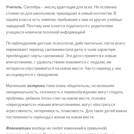
Учитель.
Сентябрь – месяц адаптации для всех. Но особенно
сложен он для школьников, пришедших в новый коллектив. В
нашем классе есть новички, прибывшие к нам из других учебных
заведений. Поэтому мне хочется поделиться с родителями
учащихся-новичков полезной информацией.
По наблюдениям детских психологов, действительно, легче всего
переживают переезд сангвиники (или дети, в чьем характере
преобладают черты сангвиника). Эти дети стремятся к новым
впечатлениям, с удовольствием знакомятся с людьми, им
интересно обустраиваться на новом месте. Часто переезд у них
ассоциируется с праздником.
Маленькие
холерики
тоже очень общительны, но излишняя
эмоциональность, склонность к перевозбуждению могут создать
проблемы: ребенок плохо спит на новом месте, психика
«перегружается» новыми впечатлениями, могут обостряться
агрессивность, нетерпимость, плаксивость. Для таких детей важна
постепенность перехода к жизни на новом месте.
Флегматики
вообще не любят изменений в привычной,