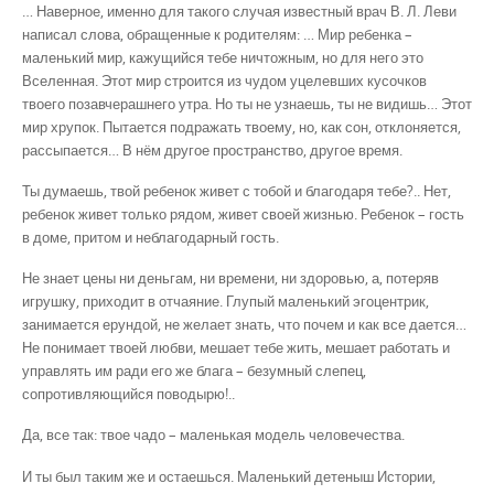
… Наверное, именно для такого случая известный врач В. Л. Леви
написал слова, обращенные к родителям: … Мир ребенка –
маленький мир, кажущийся тебе ничтожным, но для него это
Вселенная. Этот мир строится из чудом уцелевших кусочков
твоего позавчерашнего утра. Но ты не узнаешь, ты не видишь… Этот
мир хрупок. Пытается подражать твоему, но, как сон, отклоняется,
рассыпается… В нём другое пространство, другое время.
Ты думаешь, твой ребенок живет с тобой и благодаря тебе?.. Нет,
ребенок живет только рядом, живет своей жизнью. Ребенок – гость
в доме, притом и неблагодарный гость.
Не знает цены ни деньгам, ни времени, ни здоровью, а, потеряв
игрушку, приходит в отчаяние. Глупый маленький эгоцентрик,
занимается ерундой, не желает знать, что почем и как все дается…
Не понимает твоей любви, мешает тебе жить, мешает работать и
управлять им ради его же блага – безумный слепец,
сопротивляющийся поводырю!..
Да, все так: твое чадо – маленькая модель человечества.
И ты был таким же и остаешься. Маленький детеныш Истории,