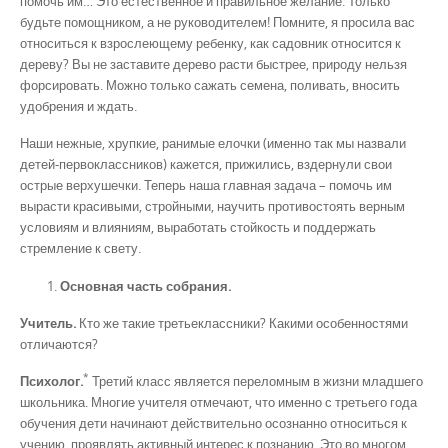
помочь им… Это естественное и правильное желание. Только
будьте помощником, а не руководителем! Помните, я просила вас
относиться к взрослеющему ребенку, как садовник относится к
дереву? Вы не заставите дерево расти быстрее, природу нельзя
форсировать. Можно только сажать семена, поливать, вносить
удобрения и ждать.
Наши нежные, хрупкие, ранимые елочки (именно так мы назвали
детей-первоклассников) кажется, прижились, вздернули свои
острые верхушечки. Теперь наша главная задача – помочь им
вырасти красивыми, стройными, научить противостоять верным
условиям и влияниям, выработать стойкость и поддержать
стремление к свету.
Основная часть собрания.
Учитель.
Кто же такие третьеклассники? Какими особенностями
отличаются?
*
Психолог.
Третий класс является переломным в жизни младшего
школьника. Многие учителя отмечают, что именно с третьего года
обучения дети начинают действительно осознанно относиться к
учению, проявлять активный интерес к познанию. Это во многом