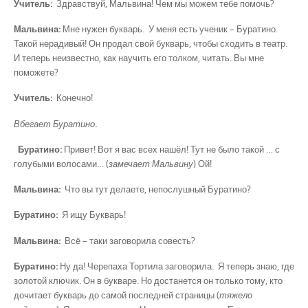
Учитель:
Здравствуй, Мальвина! Чем мы можем тебе помочь?
Мальвина:
Мне нужен букварь. У меня есть ученик – Буратино.
Такой нерадивый! Он продал свой букварь, чтобы сходить в театр.
И теперь неизвестно, как научить его толком, читать. Вы мне
поможете?
Учитель:
Конечно!
Вбегает Буратино.
Буратино:
Привет! Вот я вас всех нашёл! Тут не было такой … с
голубыми волосами… (
замечает Мальвину
) Ой!
Мальвина:
Что вы тут делаете, непослушный Буратино?
Буратино:
Я ищу Букварь!
Мальвина:
Всё – таки заговорила совесть?
Буратино:
Ну да! Черепаха Тортила заговорила. Я теперь знаю, где
золотой ключик. Он в букваре. Но достанется он только тому, кто
дочитает букварь до самой последней страницы (
тяжело