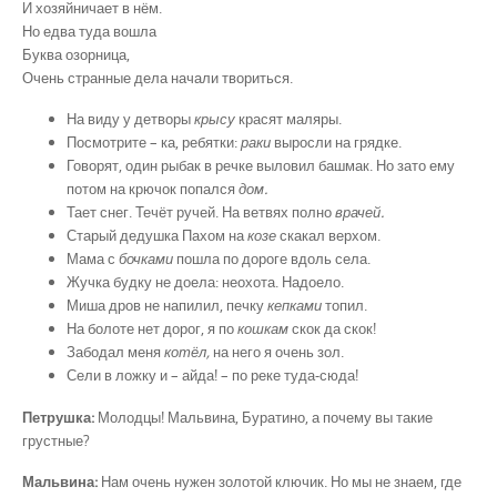
И хозяйничает в нём.
Но едва туда вошла
Буква озорница,
Очень странные дела начали твориться.
На виду у детворы
крысу
красят маляры.
Посмотрите – ка, ребятки:
раки
выросли на грядке.
Говорят, один рыбак в речке выловил башмак. Но зато ему
потом на крючок попался
дом.
Тает снег. Течёт ручей. На ветвях полно
врачей.
Старый дедушка Пахом на
козе
скакал верхом.
Мама с
бочками
пошла по дороге вдоль села.
Жучка будку не доела: неохота. Надоело.
Миша дров не напилил, печку
кепками
топил.
На болоте нет дорог, я по
кошкам
скок да скок!
Забодал меня
котёл,
на него я очень зол.
Сели в ложку и – айда! – по реке туда-сюда!
Петрушка:
Молодцы! Мальвина, Буратино, а почему вы такие
грустные?
Мальвина:
Нам очень нужен золотой ключик. Но мы не знаем, где