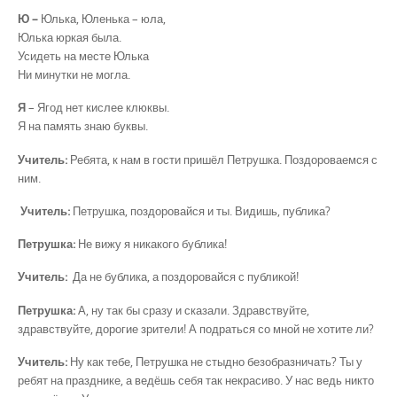
Ю –
Юлька, Юленька – юла,
Юлька юркая была.
Усидеть на месте Юлька
Ни минутки не могла.
Я
– Ягод нет кислее клюквы.
Я на память знаю буквы.
Учитель:
Ребята, к нам в гости пришёл Петрушка. Поздороваемся с
ним.
Учитель:
Петрушка, поздоровайся и ты. Видишь, публика?
Петрушка:
Не вижу я никакого бублика!
Учитель:
Да не бублика, а поздоровайся с публикой!
Петрушка:
А, ну так бы сразу и сказали. Здравствуйте,
здравствуйте, дорогие зрители! А подраться со мной не хотите ли?
Учитель:
Ну как тебе, Петрушка не стыдно безобразничать? Ты у
ребят на празднике, а ведёшь себя так некрасиво. У нас ведь никто