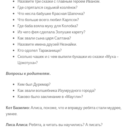
Назовите три сказки с главным героем Иваном.
Где спрятался седьмой козлёнок?
Что несла бабушке Красная Шапочка?
Что больше всего любил Карлсон?
Где баба взяла муку для Колобка?
Из чего фея сделала Золушке карету?
Как звали сына царя Салтана?
Назовите имена друзей Незнайки.
Кто одолел Тараканище?
Сколько чашек и с чем выпили букашки из сказки «Муха –
Цокотуха»?
Вопросы к родителям.
Кем был Дуремар?
Как звали волшебника Изумрудного города?
Каково было заклинание в «Маугли»?
Кот Базилио:
Алиса, похоже, что и вправду ребята стали мудрее,
умнее.
Лиса Алиса:
Ребята, а читать вы научились? А писать?