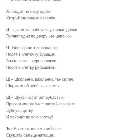
Х
– Ходит по лесу хорёк
Хитрый маленький зверёк.
Ц
– Цыплята- ребята и цыпочки- дочки
Гуляют одни по двору без цепочки.
Ч
– Все на свете черепашки
Носят в клеточку рубашки.
А малышки – черепашонки
Носят в клетку рубашонки.
Ш
– Школьник, школьник, ты- силач:
Шар земной несёшь, как мяч.
Щ
– Щука чистит рот зубастый,
Проглотила тюбик с пастой, а за тем-
Зубную щётку
И хохочет во всю глотку!
Ъ
–
Размечтался мягкий знак
Скушать сальца натощак.