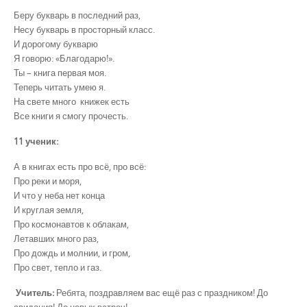
Беру букварь в последний раз,
Несу букварь в просторный класс.
И дорогому букварю
Я говорю: «Благодарю!».
Ты – книга первая моя.
Теперь читать умею я.
На свете много книжек есть
Все книги я смогу прочесть.
11 ученик:
А в книгах есть про всё, про всё:
Про реки и моря,
И что у неба нет конца
И круглая земля,
Про космонавтов к облакам,
Летавших много раз,
Про дождь и молнии, и гром,
Про свет, тепло и газ.
Учитель:
Ребята, поздравляем вас ещё раз с праздником! До