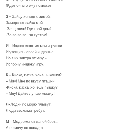
Ждет он, кто ему поможет.
З –
Зайцу холодно зимой,
Замерзает зайка мой.
-Заяц, заяц! Где твой дом?
-За-за-за-за…за кустом!
И
– Индюк схватил мои игрушки.
И утащил к своей индюшке.
Но я их завтра отберу –
Испорчу индюку игру.
К –
Киска, киска, хочешь кашки?
– Мяу! Мне по вкусу пташки.
-Киска, киска, хочешь пышку?
– Мяу! Дайте лучше мышку!
Л-
Лодки по морю плывут,
Люди вёслами гребут.
М
– Медвежонок лапой бьёт…
А по мячу не попадёт.