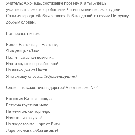
Учитель:
А хочешь, состязание проведу я, а ты будешь
участвовать вместе с ребятами? К нам пришли письма от дяди
Саши из города «Добрые слова». Ребята, давайте научим Петрушку
добрым словам.
Вот первое письмо.
Видел Настеньку – Настёнку
Я на улице сейчас.
Настя – славная девчонка,
Настя ходит в первый класс!
Но давно уже от Насти
Я не слышу слово…. (
Здравствуйте
)
Слово – то какое, очень дорогое! А вот письмо № 2.
Встретил Витю я, соседа.
Встреча грустная была:
На меня он, как торпеда,
Налетел из-за угла!..
Но представьте! – зря от Вити
Ждал я слова …(
Извините
)