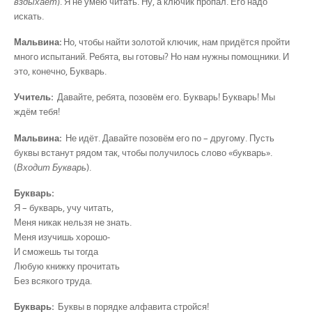
вздыхает
). Я не умею читать. Ну, а ключик пропал. Его надо
искать.
Мальвина:
Но, чтобы найти золотой ключик, нам придётся пройти
много испытаний. Ребята, вы готовы? Но нам нужны помощники. И
это, конечно, Букварь.
Учитель:
Давайте, ребята, позовём его. Букварь! Букварь! Мы
ждём тебя!
Мальвина:
Не идёт. Давайте позовём его по – другому. Пусть
буквы встанут рядом так, чтобы получилось слово «букварь».
(
Входит Букварь
).
Букварь:
Я – букварь, учу читать,
Меня никак нельзя не знать.
Меня изучишь хорошо-
И сможешь ты тогда
Любую книжку прочитать
Без всякого труда.
Букварь:
Буквы в порядке алфавита стройся!