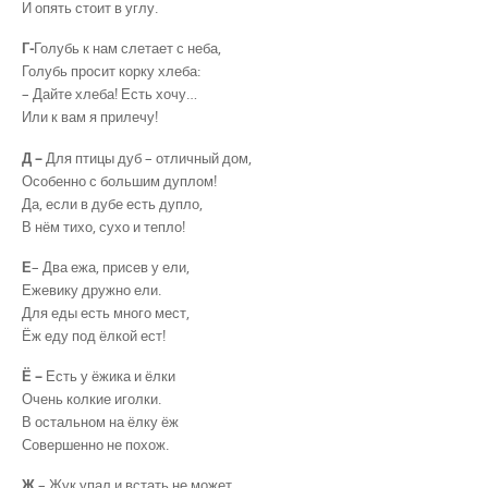
И опять стоит в углу.
Г-
Голубь к нам слетает с неба,
Голубь просит корку хлеба:
– Дайте хлеба! Есть хочу…
Или к вам я прилечу!
Д –
Для птицы дуб – отличный дом,
Особенно с большим дуплом!
Да, если в дубе есть дупло,
В нём тихо, сухо и тепло!
Е
– Два ежа, присев у ели,
Ежевику дружно ели.
Для еды есть много мест,
Ёж еду под ёлкой ест!
Ё –
Есть у ёжика и ёлки
Очень колкие иголки.
В остальном на ёлку ёж
Совершенно не похож.
Ж
– Жук упал и встать не может,