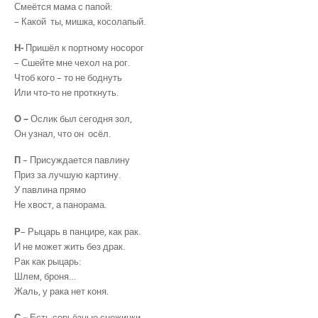
Смеётся мама с папой:
– Какой ты, мишка, косолапый.
Н-
Пришёл к портному носорог
– Сшейте мне чехол на рог.
Чтоб кого – то не боднуть
Или что-то не проткнуть.
О –
Ослик был сегодня зол,
Он узнал, что он осёл.
П
– Присуждается павлину
Приз за лучшую картину.
У павлина прямо
Не хвост, а панорама.
Р
– Рыцарь в панцире, как рак.
И не может жить без драк.
Рак как рыцарь:
Шлем, броня…
Жаль, у рака нет коня.
С –
Есть серьёзные снежинки,