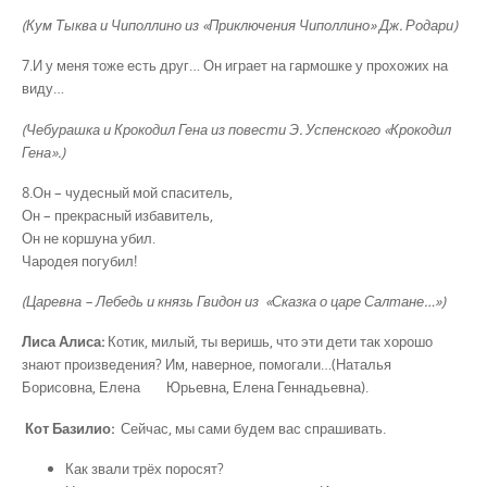
(Кум Тыква и Чиполлино из «Приключения Чиполлино» Дж. Родари)
7.И у меня тоже есть друг… Он играет на гармошке у прохожих на
виду…
(Чебурашка и Крокодил Гена из повести Э. Успенского «Крокодил
Гена».)
8.Он – чудесный мой спаситель,
Он – прекрасный избавитель,
Он не коршуна убил.
Чародея погубил!
(Царевна – Лебедь и князь Гвидон из «Сказка о царе Салтане…»)
Лиса Алиса:
Котик, милый, ты веришь, что эти дети так хорошо
знают произведения? Им, наверное, помогали…(Наталья
Борисовна, Елена Юрьевна, Елена Геннадьевна).
Кот Базилио:
Сейчас, мы сами будем вас спрашивать.
Как звали трёх поросят?