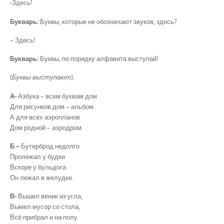
-Здесь!
Букварь:
Буквы, которые не обозначают звуков, здесь?
– Здесь!
Букварь:
Буквы, по порядку алфавита выступай!
(
Буквы выступают
).
А-
Азбука – всем буквам дом
Для рисунков дом – альбом.
А для всех аэропланов
Дом родной – аэродром.
Б –
Бутерброд недолго
Пролежал у будки
Вскоре у бульдога
Он лежал в желудке.
В-
Вышел веник из угла,
Вымел мусор со стола,
Всё прибрал и на полу