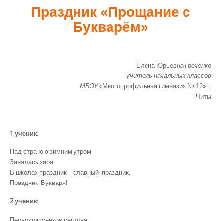
Праздник
«Прощание с
Букварём»
Елена Юрье
вна Греченко
учитель начальных классов
МБОУ
«Многопрофильная гимназия № 12» г.
Читы
1 ученик:
Над страною зимним утром
Занялась заря.
В школах праздник – славный праздник,
Праздник Букваря!
2 ученик:
Первоклассников сегодня