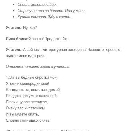
Снесла золотое яйцо.
Стрелу нашла на болоте. Она у меня.
Купила самовар. Жду в гости.
Учитель:
Ну, как?
Лиса Алиса:
Хорошо! Продолжайте.
Учитель:
А сейчас – литературная викторина! Назовите героев, от
чьего имени идёт речь.
Отрывки читают герои и учитель.
1.Ой, вы бедные сиротки мои,
Утюги и сковородки мои!
Вы подите-ка, немытые, домой,
Я водою вас умою ключевой,
Я почищу вас песочком,
Окачу вас кипяточком
И вы будете опять,
Словно солнышко, сиять!