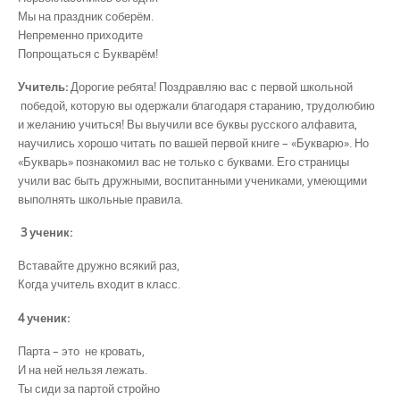
Мы на праздник соберём.
Непременно приходите
Попрощаться с Букварём!
Учитель:
Дорогие ребята! Поздравляю вас с первой школьной
победой, которую вы одержали благодаря старанию, трудолюбию
и желанию учиться! Вы выучили все буквы русского алфавита,
научились хорошо читать по вашей первой книге – «Букварю». Но
«Букварь» познакомил вас не только с буквами. Его страницы
учили вас быть дружными, воспитанными учениками, умеющими
выполнять школьные правила.
3
ученик:
Вставайте дружно всякий раз,
Когда учитель входит в класс.
4 ученик:
Парта – это не кровать,
И на ней нельзя лежать.
Ты сиди за партой стройно