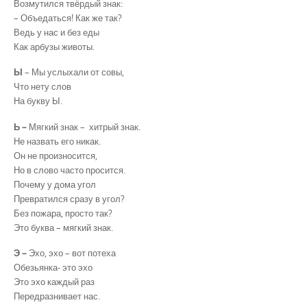
Возмутился твёрдый знак:
– Объедаться! Как же так?
Ведь у нас и без еды
Как арбузы животы.
Ы
– Мы услыхали от совы,
Что нету слов
На букву Ы.
Ь –
Мягкий знак – хитрый знак.
Не назвать его никак.
Он не произносится,
Но в слово часто просится.
Почему у дома угол
Превратился сразу в угол?
Без пожара, просто так?
Это буква – мягкий знак.
Э –
Эхо, эхо – вот потеха
Обезьянка- это эхо
Это эхо каждый раз
Передразнивает нас.