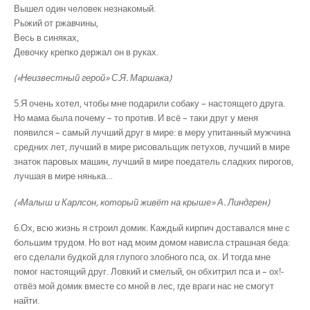
Вышел один человек незнакомый.
Рыжий от ржавчины,
Весь в синяках,
Девочку крепко держал он в руках.
(«Неизвестный герой» С.Я. Маршака)
5.Я очень хотел, чтобы мне подарили собаку – настоящего друга.
Но мама была почему – то против. И всё – таки друг у меня
появился – самый лучший друг в мире: в меру упитанный мужчина
средних лет, лучший в мире рисовальщик петухов, лучший в мире
знаток паровых машин, лучший в мире поедатель сладких пирогов,
лучшая в мире нянька…
(«Малыш и Карлсон, который живёт на крыше» А. Линдгрен)
6.Ох, всю жизнь я строил домик. Каждый кирпич доставался мне с
большим трудом. Но вот над моим домом нависла страшная беда:
его сделали будкой для глупого злобного пса, ох. И тогда мне
помог настоящий друг. Ловкий и смелый, он обхитрил пса и – ох!-
отвёз мой домик вместе со мной в лес, где враги нас не смогут
найти.