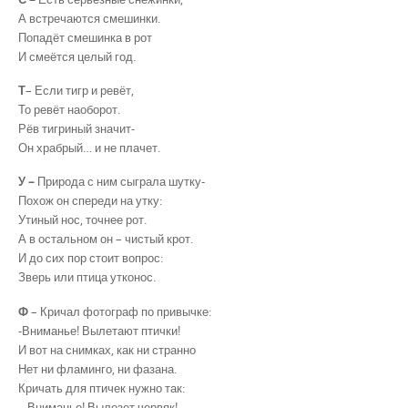
А встречаются смешинки.
Попадёт смешинка в рот
И смеётся целый год.
Т
– Если тигр и ревёт,
То ревёт наоборот.
Рёв тигриный значит-
Он храбрый… и не плачет.
У –
Природа с ним сыграла шутку-
Похож он спереди на утку:
Утиный нос, точнее рот.
А в остальном он – чистый крот.
И до сих пор стоит вопрос:
Зверь или птица утконос.
Ф
– Кричал фотограф по привычке:
-Вниманье! Вылетают птички!
И вот на снимках, как ни странно
Нет ни фламинго, ни фазана.
Кричать для птичек нужно так:
– Вниманье! Вылезет червяк!