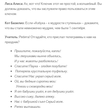
Лиса Алиса:
Ах, вот что! Ключик этот не простой, а волшебный. Вы
должны доказать, что вы заслужили право пользоваться этим
ключом.
Кот Базилио:
Если «Азбука – к мудрости ступенька» – докажите,
что вы стали немножечко мудрее, чем были 1 сентября.
Учитель:
Ребята! Отгадайте, кто прислал телеграммы к нам на
праздник?
Пришлите, пожалуйста, капли!
Мы лягушками нынче объелись,
И у нас животы разболелись!
Спасите! Паука – злодея погубите!
Потеряла хрустальную туфельку.
Спасите! Нас украл серый волк.
Ой, вы бедные сиротки мои:
Утюги и сковородки мои!
Я от бабушки ушёл, я от дедушки ушёл.
Высоко сижу, далеко гляжу.
Нас с бабушкой съел Серый волк.
Репку вытащили.