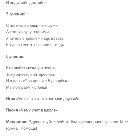
И веди себя достойно.
5 ученик:
Ответить хочешь – не шуми,
А только руку подними.
Учитель спросит – надо встать.
Когда он сесть позволит – сядь.
6 ученик:
Кто любит музыку и песню,
Тому живётся интересней.
И в день «Прощанья с Букварём»,
Мы поиграем и споём!
Игра
«Это я, это я, это все мои друзья!»
Песня
«Чему учат в школе»
Мальвина:
Здравствуйте, ребята! Вы, конечно, меня узнали. Мне
нужна помощь!