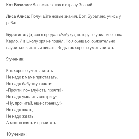
Кот Базилио:
Возьмите ключ в страну Знаний.
Лиса Алиса:
Получайте новые знания. Вот, Буратино, учись у
ребят.
Буратино:
Да, зря я продал «Азбуку», которую купил мне папа
Карло. И в школу зря не пошёл. Но я обещаю, обязательно
научиться читать и писать. Ведь так хорошо уметь читать.
9 ученик:
Как хорошо уметь читать.
Не надо к маме приставать,
Не надо бабушку трясти:
«Прочти, пожалуйста, прочти!»
Не надо умолять сестрицу:
«Ну, прочитай, ещё страницу!»
Не надо звать,
Не надо ждать,
А можно взять и прочитать.
10 ученик: