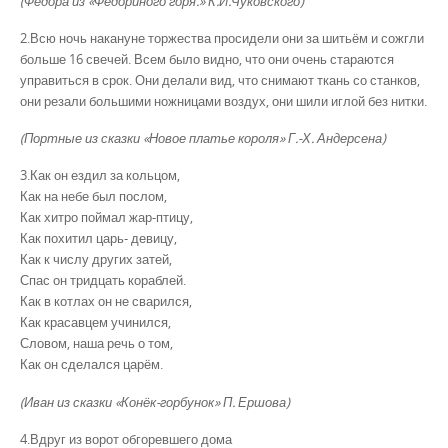
(Федора из «Федориного горя.» К.И.Чуковского)
2.Всю ночь накануне торжества просидели они за шитьём и сожгли
больше 16 свечей. Всем было видно, что они очень стараются
управиться в срок. Они делали вид, что снимают ткань со станков,
они резали большими ножницами воздух, они шили иглой без нитки.
(Портные из сказки «Новое платье короля» Г.-Х. Андерсена)
3.Как он ездил за кольцом,
Как на небе был послом,
Как хитро поймал жар-птицу,
Как похитил царь- девицу,
Как к числу других затей,
Спас он тридцать кораблей.
Как в котлах он не сварился,
Как красавцем учинился,
Словом, наша речь о том,
Как он сделался царём.
(Иван из сказки «Конёк-горбунок» П. Ершова)
4.Вдруг из ворот обгоревшего дома