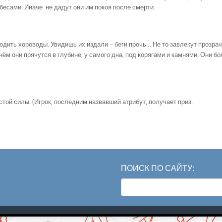
есами. Иначе не дадут они им покоя после смерти.
дить хороводы. Увидишь их издали – беги прочь… Не то завлекут прозра
днём они прячутся в глубине, у самого дна, под корягами и камнями. Они бо
той силы. (Игрок, последним назвавший атрибут, получает приз.
ПОИСК ПО САЙТУ:
Search
for: