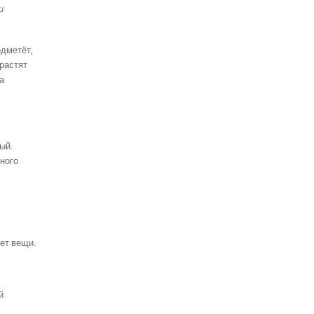
и
одметёт,
 растят
а
ый.
нного
чет вещи.
й