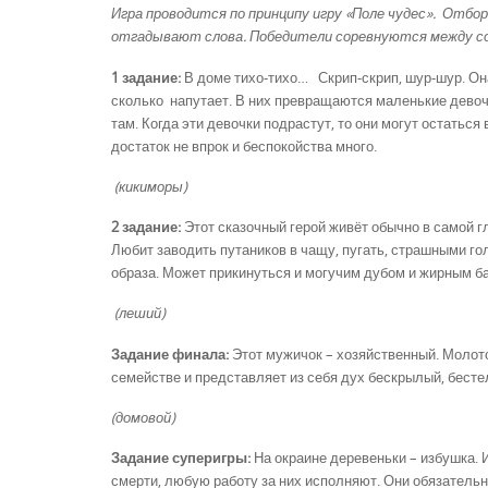
Игра проводится по принципу игру «Поле чудес». Отбо
отгадывают слова. Победители соревнуются между со
1 задание:
В доме тихо-тихо… Скрип-скрип, шур-шур. Она
сколько напутает. В них превращаются маленькие девочк
там. Когда эти девочки подрастут, то они могут остаться
достаток не впрок и беспокойства много.
(кикиморы)
2 задание:
Этот сказочный герой живёт обычно в самой г
Любит заводить путаников в чащу, пугать, страшными гол
образа. Может прикинуться и могучим дубом и жирным б
(леший)
Задание финала:
Этот мужичок – хозяйственный. Молот
семействе и представляет из себя дух бескрылый, бестел
(домовой)
Задание суперигры:
На окраине деревеньки – избушка. 
смерти, любую работу за них исполняют. Они обязательн