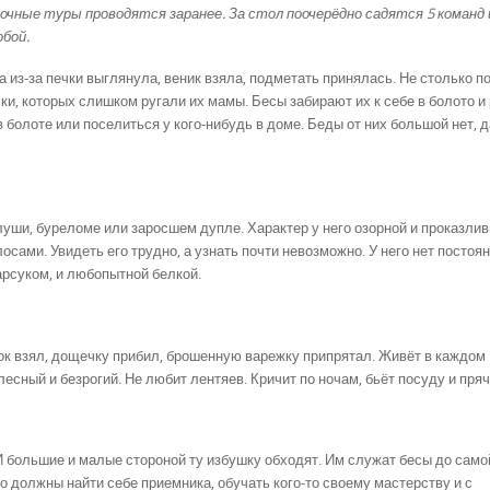
рочные туры проводятся заранее. За стол поочерёдно садятся 5 команд 
бой.
 из-за печки выглянула, веник взяла, подметать принялась. Не столько п
и, которых слишком ругали их мамы. Бесы забирают их к себе в болото и
 в болоте или поселиться у кого-нибудь в доме. Беды от них большой нет, д
луши, буреломе или заросшем дупле. Характер у него озорной и проказлив
осами. Увидеть его трудно, а узнать почти невозможно. У него нет постоя
арсуком, и любопытной белкой.
ок взял, дощечку прибил, брошенную варежку припрятал. Живёт в каждом
есный и безрогий. Не любит лентяев. Кричит по ночам, бьёт посуду и пря
И большие и малые стороной ту избушку обходят. Им служат бесы до само
о должны найти себе приемника, обучать кого-то своему мастерству и с