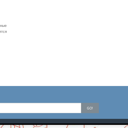
чные
ятся
GO!