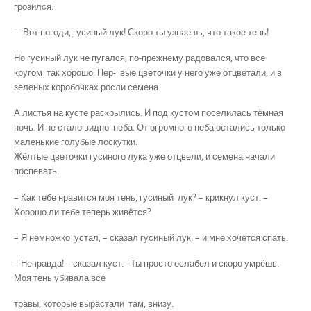
грозился:
– Вот погоди, гусиный лук! Скоро ты узнаешь, что такое тень!
Но гусиный лук не пугался, по-прежнему радовался, что все
кругом так хорошо. Пер- вые цветочки у него уже отцветали, и в
зеленых коробочках росли семена.
А листья на кусте раскрылись. И под кустом поселилась тёмная
ночь. И не стало видно неба. От огромного неба остались только
маленькие голубые лоскутки.
Жёлтые цветочки гусиного лука уже отцвели, и семена начали
поспевать.
– Как тебе нравится моя тень, гусиный лук? – крикнул куст. –
Хорошо ли тебе теперь живётся?
– Я немножко устал, – сказал гусиный лук, – и мне хочется спать.
– Неправда! – сказал куст. –Ты просто ослабел и скоро умрёшь.
Моя тень убивала все
травы, которые вырастали там, внизу.