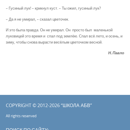
– Гусиный лук! – крикнул куст. – Ты ожил, гусиный лук?
– Да я не умирал, – сказал цветочек.
И это была правда. Он не умирал. Он просто был маленькой
луковицей это время и спал под землёю. Спал всё лето, и осень, и
зиму, чтобы снова вырасти весёлым цветочком весной.
Н. Павло
COPYRIGHT © 2012-2026 “ШКОЛА АБВ”
All rights reserved
ПОИСК ПО САЙТУ: