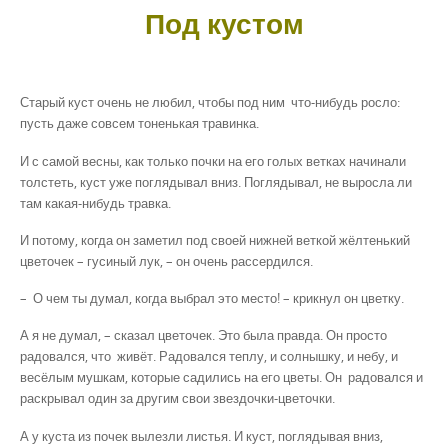
Под кустом
Старый куст очень не любил, чтобы под ним что-нибудь росло:
пусть даже совсем тоненькая травинка.
И с самой весны, как только почки на его голых ветках начинали
толстеть, куст уже поглядывал вниз. Поглядывал, не выросла ли
там какая-нибудь травка.
И потому, когда он заметил под своей нижней веткой жёлтенький
цветочек – гусиный лук, – он очень рассердился.
– О чем ты думал, когда выбрал это место! – крикнул он цветку.
А я не думал, – сказал цветочек. Это была правда. Он просто
радовался, что живёт. Радовался теплу, и солнышку, и небу, и
весёлым мушкам, которые садились на его цветы. Он радовался и
раскрывал один за другим свои звездочки-цветочки.
А у куста из почек вылезли листья. И куст, поглядывая вниз,