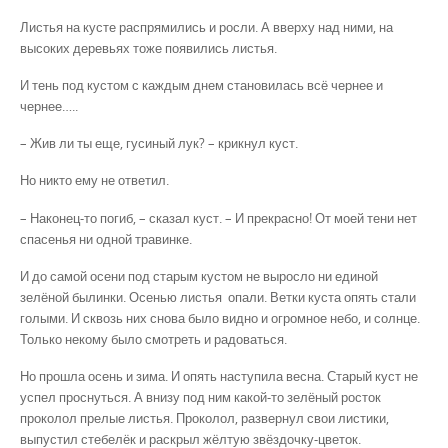
Листья на кусте распрямились и росли. А вверху над ними, на
высоких деревьях тоже появились листья.
И тень под кустом с каждым днем становилась всё чернее и
чернее…..
– Жив ли ты еще, гусиный лук? – крикнул куст.
Но никто ему не ответил.
– Наконец-то погиб, – сказал куст. – И прекрасно! От моей тени нет
спасенья ни одной травинке.
И до самой осени под старым кустом не выросло ни единой
зелёной былинки. Осенью листья опали. Ветки куста опять стали
голыми. И сквозь них снова было видно и огромное небо, и солнце.
Только некому было смотреть и радоваться.
Но прошла осень и зима. И опять наступила весна. Старый куст не
успел проснуться. А внизу под ним какой-то зелёный росток
проколол прелые листья. Проколол, развернул свои листики,
выпустил стебелёк и раскрыл жёлтую звёздочку-цветок.