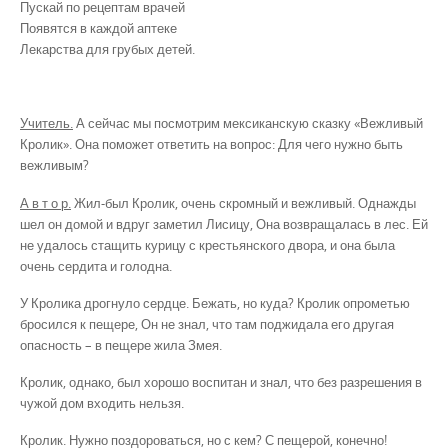
Пускай по рецептам врачей
Появятся в каждой аптеке
Лекарства для грубых детей.
Учитель.
А сейчас мы посмотрим мексиканскую сказку «Вежливый
Кролик». Она поможет ответить на вопрос: Для чего нужно быть
вежливым?
А в т о р.
Жил-был Кролик, очень скромный и вежливый. Однажды
шел он домой и вдруг заметил Лисицу, Она возвращалась в лес. Ей
не удалось стащить курицу с крестьянского двора, и она была
очень сердита и голодна.
У Кролика дрогнуло сердце. Бежать, но куда? Кролик опрометью
бросился к пещере, Он не знал, что там поджидала его другая
опасность – в пещере жила Змея.
Кролик, однако, был хорошо воспитан и знал, что без разрешения в
чужой дом входить нельзя.
Кролик. Нужно поздороваться, но с кем? С пещерой, конечно!