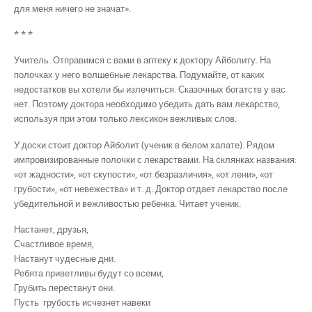
для меня ничего не значат».
* * *
Учитель. Отправимся с вами в аптеку к доктору Айболиту. На
полочках у него волшебные лекарства. Подумайте, от каких
недостатков вы хотели бы излечиться. Сказочных богатств у вас
нет. Поэтому доктора необходимо убедить дать вам лекарство,
используя при этом только лексикон вежливых слов.
У доски стоит доктор Айболит (ученик в белом халате). Рядом
импровизированные полочки с лекарствами. На склянках названия:
«от жадности», «от скупости», «от безразличия», «от лени», «от
грубости», «от невежества» и т. д. Доктор отдает лекарство после
убедительной и вежливостью ребенка. Читает ученик.
Настанет, друзья,
Счастливое время,
Настанут чудесные дни.
Ребята приветливы будут со всеми,
Грубить перестанут они.
Пусть грубость исчезнет навеки