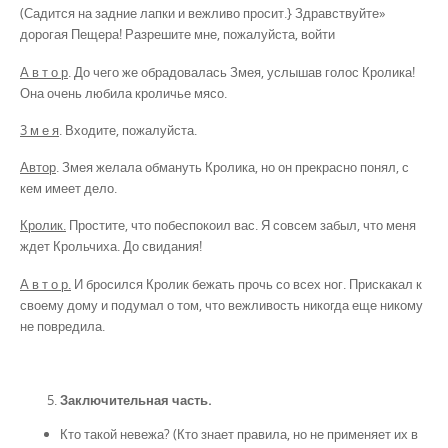
(Садится на задние лапки и вежливо просит.} Здравствуйте»
дорогая Пещера! Разрешите мне, пожалуйста, войти
А в т о р
. До чего же обрадовалась Змея, услышав голос Кролика!
Она очень любила кроличье мясо.
3 м е я
. Входите, пожалуйста.
Автор
. Змея желала обмануть Кролика, но он прекрасно понял, с
кем имеет дело.
Кролик.
Простите, что побеспокоил вас. Я совсем забыл, что меня
ждет Крольчиха. До свидания!
А в т о р.
И бросился Кролик бежать прочь со всех ног. Прискакал к
своему дому и подумал о том, что вежливость никогда еще никому
не повредила.
Заключительная часть.
Кто такой невежа? (Кто знает правила, но не применяет их в