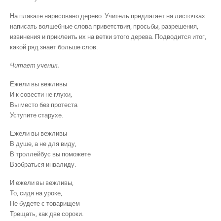
На плакате нарисовано дерево. Учитель предлагает на листочках
написать волшебные слова приветствия, просьбы, разрешения,
извинения и приклеить их на ветки этого дерева. Подводится итог,
какой ряд знает больше слов.
Читает ученик.
Ежели вы вежливы
И к совести не глухи,
Вы место без протеста
Уступите старухе.
Ежели вы вежливы
В душе, а не для виду,
В троллейбус вы поможете
Взобраться инвалиду.
И ежели вы вежливы,
То, сидя на уроке,
Не будете с товарищем
Трещать, как две сороки.