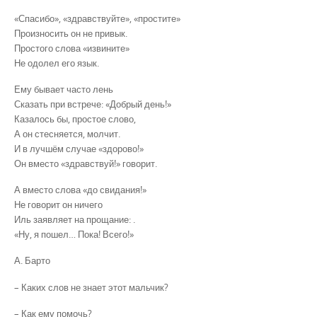
«Спасибо», «здравствуйте», «простите»
Произносить он не привык.
Простого слова «извините»
Не одолел его язык.
Ему бывает часто лень
Сказать при встрече: «Добрый день!»
Казалось бы, простое слово,
А он стесняется, молчит.
И в лучшём случае «здорово!»
Он вместо «здравствуй!» говорит.
А вместо слова «до свидания!»
Не говорит он ничего
Иль заявляет на прощание: .
«Ну, я пошел… Пока! Всего!»
А. Барто
– Каких слов не знает этот мальчик?
– Как ему помочь?