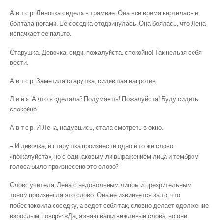
А в т о р. Леночка сидела в трамвае. Она все время вертелась и
болтала ногами. Ее соседка отодвинулась. Она боялась, что Лена
испачкает ее пальто.
Старушка. Девочка, сиди, пожалуйста, спокойно! Так нельзя себя
вести.
А в т о р. Заметила старушка, сидевшая напротив.
Л е н а. А что я сделала? Подумаешь! Пожалуйста! Буду сидеть
спокойно.
А в т о р. И Лена, надувшись, стала смотреть в окно.
– И девочка, и старушка произнесли одно и то же слово
«пожалуйста», но с одинаковым ли выражением лица и тембром
голоса было произнесено это слово?
Слово учителя. Лена с недовольным лицом и презрительным
тоном произнесла это слово. Она не извиняется за то, что
побеспокоила соседку, а ведет себя так, словно делает одолжение
взрослым, говоря: «Да, я знаю ваши вежливые слова, но они