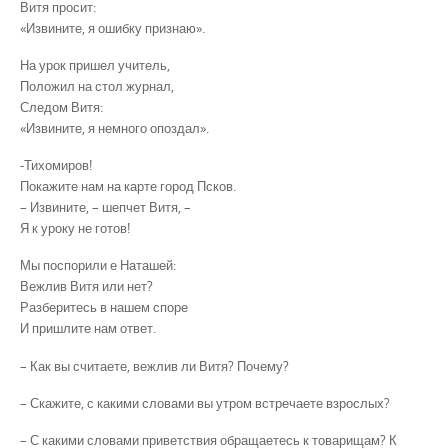
Витя просит:
«Извините, я ошибку признаю».
На урок пришел учитель,
Положил на стол журнал,
Следом Витя:
«Извините, я немного опоздал».
-Тихомиров!
Покажите нам на карте город Псков.
– Извините, – шепчет Витя, –
Я к уроку не готов!
Мы поспорили е Наташей:
Вежлив Витя или нет?
Разберитесь в нашем споре
И пришлите нам ответ.
– Как вы считаете, вежлив ли Витя? Почему?
– Скажите, с какими словами вы утром встречаете взрослых?
– С какими словами приветствия обращаетесь к товарищам? К