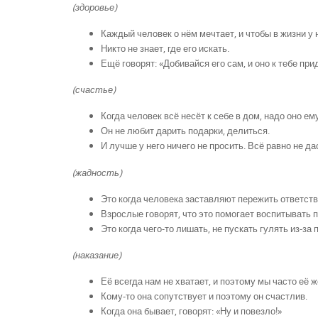
(здоровье)
Каждый человек о нём мечтает, и чтобы в жизни у 
Никто не знает, где его искать.
Ещё говорят: «Добивайся его сам, и оно к тебе при
(счастье)
Когда человек всё несёт к себе в дом, надо оно ему
Он не любит дарить подарки, делиться.
И лучше у него ничего не просить. Всё равно не да
(жадность)
Это когда человека заставляют пережить ответств
Взрослые говорят, что это помогает воспитывать 
Это когда чего-то лишать, не пускать гулять из-за 
(наказание)
Её всегда нам не хватает, и поэтому мы часто е
Кому-то она сопутствует и поэтому он счастлив.
Когда она бывает, говорят: «Ну и повезло!»