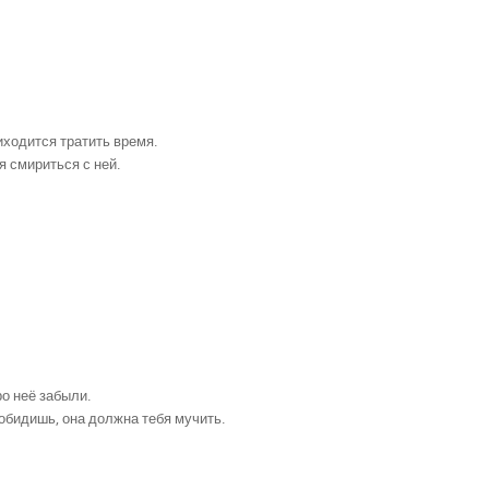
риходится тратить время.
я смириться с ней.
ро неё забыли.
 обидишь, она должна тебя мучить.