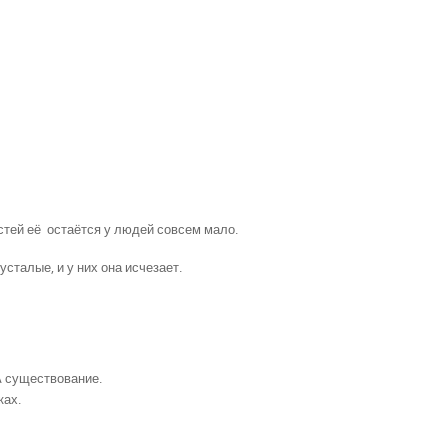
остей её остаётся у людей совсем мало.
сталые, и у них она исчезает.
 А существование.
ках.