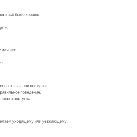
него всё было хорошо.
дёт».
 или нет.
ст.
енность за свои поступки.
правильное поведение.
плохого поступка.
ё желаем уходящему или уезжающему.