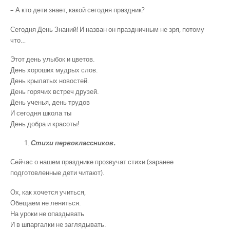
– А кто дети знает, какой сегодня праздник?
Сегодня День Знаний! И назван он праздничным не зря, потому
что…
Этот день улыбок и цветов.
День хороших мудрых слов.
День крылатых новостей.
День горячих встреч друзей.
День ученья, день трудов
И сегодня школа ты
День добра и красоты!
Стихи первоклассников.
Сейчас о нашем празднике прозвучат стихи (заранее
подготовленные дети читают).
Ох, как хочется учиться,
Обещаем не лениться.
На уроки не опаздывать
И в шпаргалки не заглядывать.