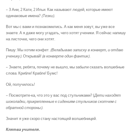
– 3 Ани, 2 Кати, 2 Ильи. Как называют людей, которые имеют
одинаковые имена?
(Тезки).
Вот мы с вами и познакомились. А как меня зовут, вы уже все
знаете. А я даже могу угадать, чего хотят ученики. Я сейчас напишу
на листочке, чего они хотят.
Пишу: Мы хотим конфет.
(Вкладываю записку в конверт, и отдаю
ученику).
Открывай!
(в конверте один фантик).
– Знаете, ребята, почему не вышло, мы забыли сказать волшебные
слова: Крибле! Крабле! Бумс!
Ой, получилось!
– Посмотрите-ка, что это у вас под стульчиками? (
Дети находят
шоколадки, прикрепленные к сидениям стульчиков скотчем с
обратной стороны).
Значит я уже скоро стану настоящей волшебницей.
Клятва учителя.