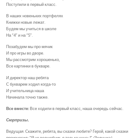
Поступили в первый класс.
В наших новеньких портфелях
Книжки новые лежат.
Будем мы учиться в школе
На “4” и на “5”.
Позабудем мы про мячик
И про игры во дворе.
Мы рассмотрим хорошенько,
Все картинки в букваре.
И директор наш ребята
С букварем ходил когда-то
И учительница наша
Начинала точно также.
Все вместе:
Все ходили в первый класс, наша очередь сейчас.
Сюрпризы.
Ведущая: Скажите, ребята, вы сказки любите? Герой, какой сказки
произносил: “Я не волшебник, я только учусь!”
(Золушка).