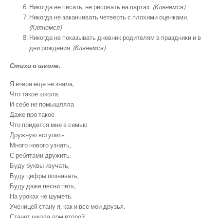
Никогда не писать, не рисовать на партах.
(Клянемся)
Никогда не заканчивать четверть с плохими оценками.
(Клянемся)
Никогда не показывать дневник родителям в праздники и в
дни рождения.
(Клянемся)
Стихи о школе.
Я вчера еще не знала,
Что такое школа.
И себе не помышляла
Даже про такое
Что придется мне в семью
Дружную вступить.
Много нового узнать,
С ребятами дружить.
Буду буквы изучать,
Буду цифры познавать,
Буду даже песни петь,
На уроках не шуметь.
Ученицей стану я, как и все мои друзья.
Станет школа дом второй,