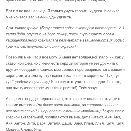
Вот и я не волшебница. Я только учусь творить чудеса. И сейчас
мне хочется вас чем-нибудь удивить.
Для начала
фокус
. (
Беру стакан воды, в котором растворены 2-3
капли йода, опускаю чайную ложку, покрытую тонким слоем
кашицеобразного крахмала; в результате взаимодействия йода с
крахмалом, получается синяя окраска).
Поверили мне, что я все могу. У меня нет волшебной палочки, как у
сказочной феи, но у меня есть сердце, которое умеет дружить с
другими сердцами. Сейчас мое сердце переговаривается с вашими
сердцами, и я слышу стук вашего маленького сердечка: “Тук, тук,
тук!”
(подхожу к ученику).
Как громко стучит твое сердце. Похоже,
оно выстукивает твое имя (тише ребята!). Тебя зовут…
А еще мое сердце подсказывает, что в нашем классе есть дети с
такими именами.
(На доске лист ватмана, на котором записаны
все имена свечой, и нарисованы смешные мордашки)
. Закрашиваю
краской акварельной, проявляются имена, дети читают: Аня, Аня,
Аня, Антон, Витя, Варя, Виталя, Даша, Ваня, Илья, Илья, Катя, Катя,
Марина, Слава, Яна….