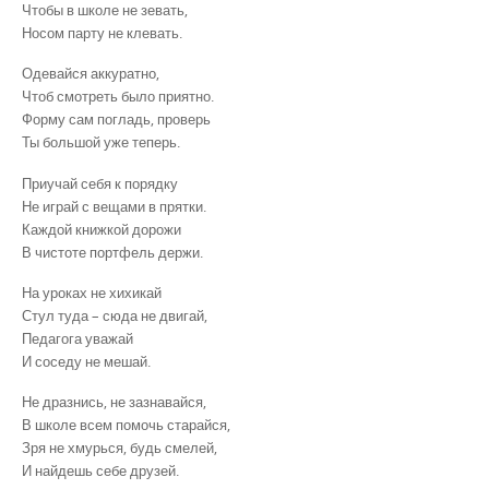
Чтобы в школе не зевать,
Носом парту не клевать.
Одевайся аккуратно,
Чтоб смотреть было приятно.
Форму сам погладь, проверь
Ты большой уже теперь.
Приучай себя к порядку
Не играй с вещами в прятки.
Каждой книжкой дорожи
В чистоте портфель держи.
На уроках не хихикай
Стул туда – сюда не двигай,
Педагога уважай
И соседу не мешай.
Не дразнись, не зазнавайся,
В школе всем помочь старайся,
Зря не хмурься, будь смелей,
И найдешь себе друзей.