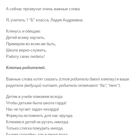
А сейчас прозвучат очень важные слова:
Я, учитель 1 “Б” класса, Лидия Андреевна
Клянусь и обещаю:
Детей всему научить,
Примером во всем им быть,
Школе верно служить,
Работу свою любить!
Клятва родителей.
Важные слова хотят сказать
(стоя родители дают клятву)
и ваши
родители
(ведущий читает, родители отвечают “да”, “нет”).
Детям в учебе поможем всегда
Чтобы детьми была школа горда!
Нас не пугает задач чехарда!
Формулы вспомнить для нас ерунда.
Клянемся детей не ругать никогда.
Только слегка пожурить иногда.
Будем спокойны, как в речке вода,