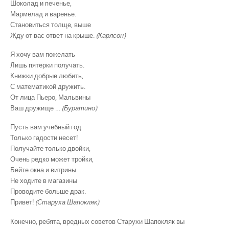
Шоколад и печенье,
Мармелад и варенье.
Становиться толще, выше
Жду от вас ответ на крыше.
(Карлсон)
Я хочу вам пожелать
Лишь пятерки получать.
Книжки добрые любить,
С математикой дружить.
От лица Пьеро, Мальвины
Ваш дружище …
(Буратино)
Пусть вам учебный год
Только гадости несет!
Получайте только двойки,
Очень редко может тройки,
Бейте окна и витрины
Не ходите в магазины
Проводите больше драк.
Привет!
(Старуха Шапокляк)
Конечно, ребята, вредных советов Старухи Шапокляк вы