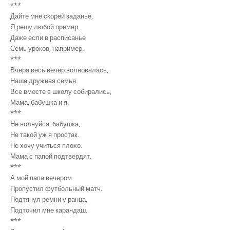
***
Дайте мне скорей заданье,
Я решу любой пример.
Даже если в расписанье
Семь уроков, например.
***
Вчера весь вечер волновалась,
Наша дружная семья.
Все вместе в школу собирались,
Мама, бабушка и я.
***
Не волнуйся, бабушка,
Не такой уж я простак.
Не хочу учиться плохо.
Мама с папой подтвердят.
***
А мой папа вечером
Пропустил футбольный матч.
Подтянул ремни у ранца,
Подточил мне карандаш.
***