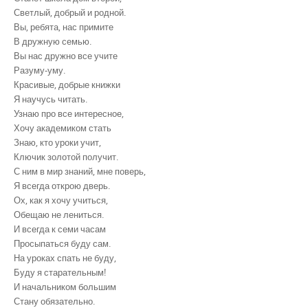
Светлый, добрый и родной.
Вы, ребята, нас примите
В дружную семью.
Вы нас дружно все учите
Разуму-уму.
Красивые, добрые книжки
Я научусь читать.
Узнаю про все интересное,
Хочу академиком стать
Знаю, кто уроки учит,
Ключик золотой получит.
С ним в мир знаний, мне поверь,
Я всегда открою дверь.
Ох, как я хочу учиться,
Обещаю не лениться.
И всегда к семи часам
Просыпаться буду сам.
На уроках спать не буду,
Буду я старательным!
И начальником большим
Стану обязательно.