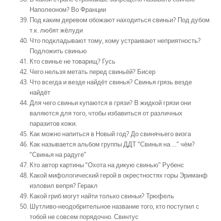
Наполеоном? Во Франции
Под каким деревом обожают находиться свиньи? Под дубом
т.к. любят жёлуди
Что подкладывают тому, кому устраивают неприятность?
Подложить свинью
Кто свинье не товарищ? Гусь
Чего нельзя метать перед свиньёй? Бисер
Что всегда и везде найдёт свинья? Свинья грязь везде
найдёт
Для чего свиньи купаются в грязи? В жидкой грязи они
валяются для того, чтобы избавиться от различных
паразитов кожи.
Как можно напиться в Новый год? До свинячьего визга
Как называется альбом группы ДДТ “Свинья на …” чём?
“Свинья на радуге”
Кто автор картины “Охота на дикую свинью” Рубенс
Какой мифологический герой в окрестностях горы Эриманф
изловил вепря? Геракл
Какой гриб могут найти только свиньи? Трюфель
Шутливо-неодобрительное название того, кто поступил с
тобой не совсем порядочно. Свинтус