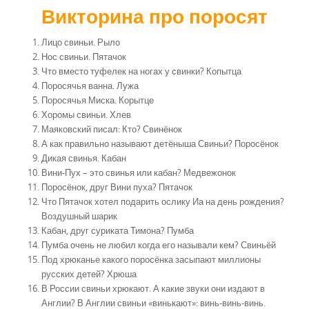
Викторина про поросят
Лицо свиньи. Рыло
Нос свиньи. Пятачок
Что вместо туфелек на ногах у свинки? Копытца
Поросячья ванна. Лужа
Поросячья Миска. Корытце
Хоромы свиньи. Хлев
Маяковский писал: Кто? Свинёнок
А как правильно называют детёныша Свиньи? Поросёнок
Дикая свинья. Кабан
Вини-Пух – это свинья или кабан? Медвежонок
Поросёнок, друг Вини пуха? Пятачок
Что Пятачок хотел подарить ослику Иа на день рождения?
Воздушный шарик
Кабан, друг суриката Тимона? Пумба
Пумба очень не любил когда его называли кем? Свиньёй
Под хрюканье какого поросёнка засыпают миллионы
русских детей? Хрюша
В России свиньи хрюкают. А какие звуки они издают в
Англии? В Англии свиньи «винькают»: винь-винь-винь.