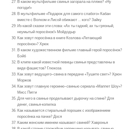
В каком мультфильме свинья загорала на пляже? «Ну
погоди!»
В мультфильме «Подарок для самого слабого» Кабан
вместе с Волком и Лисой обижают … кого? Зайку
Из какой сказки эти слова: «Ах ты гадкий, ах ты грязный,
неумытый поросёнок!» Мойдодыр
Как зовут поросёнка в книге Козлова «Летающий
поросёнок»? Хрюк
В каком художественном фильме главный герой поросёнок?
Бэйб
В клипе какой известной певицы свиньи представлены в
виде фашистов? Глюкоза
Как зовут ведущего–свина в передаче «Тушите свет»? Хрюн
Моржов
Как зовут главную героиню–свинью сериала «Маппет Шоу»?
Мисс Пигги
Для чего в свинье проделывают дырочку на спине? Для
денег, свинья-копилка
Как называется стиральный порошек с изображением
поросёнка на пачке? Дося
Каким женским именем называют свиней? Хавронья
В какой стране строжайше запрещено называть свинью