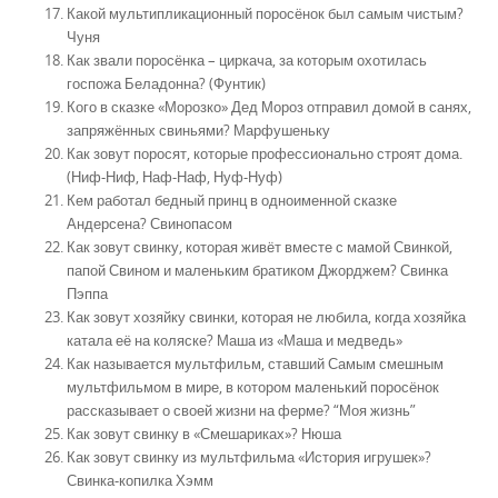
Какой мультипликационный поросёнок был самым чистым?
Чуня
Как звали поросёнка – циркача, за которым охотилась
госпожа Беладонна? (Фунтик)
Кого в сказке «Морозко» Дед Мороз отправил домой в санях,
запряжённых свиньями? Марфушеньку
Как зовут поросят, которые профессионально строят дома.
(Ниф-Ниф, Наф-Наф, Нуф-Нуф)
Кем работал бедный принц в одноименной сказке
Андерсена? Свинопасом
Как зовут свинку, которая живёт вместе с мамой Свинкой,
папой Свином и маленьким братиком Джорджем? Свинка
Пэппа
Как зовут хозяйку свинки, которая не любила, когда хозяйка
катала её на коляске? Маша из «Маша и медведь»
Как называется мультфильм, ставший Самым смешным
мультфильмом в мире, в котором маленький поросёнок
рассказывает о своей жизни на ферме? “Моя жизнь”
Как зовут свинку в «Смешариках»? Нюша
Как зовут свинку из мультфильма «История игрушек»?
Свинка-копилка Хэмм