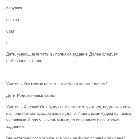
бабушка
сестра
брат
я
Дети, умеющие читать, выполняют задание. Далее следует
выборочное чтение.
Учитель. Как можно назвать эти слова одним словом?
Дети. Родственники, семья.
Учитель. Хорошо! Они будут вам помогать учиться, поддерживать
вас, радоваться каждой вашей удаче. И мы с вами будем лучшими
учениками. А раз мы очень умные, то справимся и со вторым
заданием.
Внимательно посмотрите: где больше фигур справа или слева?