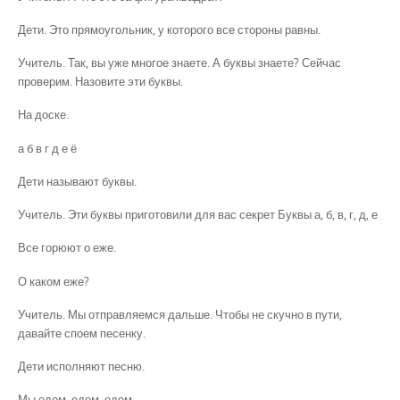
Дети. Это прямоугольник, у которого все стороны равны.
Учитель. Так, вы уже многое знаете. А буквы знаете? Сейчас
проверим. Назовите эти буквы.
На доске.
а б в г д е ё
Дети называют буквы.
Учитель. Эти буквы приготовили для вас секрет Буквы а, б, в, г, д, е
Все горюют о еже.
О каком еже?
Учитель. Мы отправляемся дальше. Чтобы не скучно в пути,
давайте споем песенку.
Дети исполняют песню.
Мы едем, едем, едем