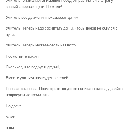
Учитель. Внимание! Внимание! Поезд отправляется в Страну
знаний с первого пути. Поехали!
Учитель все движения показывает детям.
Учитель. Теперь надо сосчитать до 10, чтобы поезд не сбился с
пути.
Учитель. Теперь можете сесть на место.
Посмотрите вокруг
Сколько у вас подруг и друзей,
Вместе учиться вам будет веселей.
Первая остановка. Посмотрите: на доске написаны слова, давайте
попробуем их прочитать.
На доске.
мама
папа