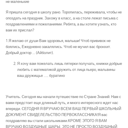
не маленькие
Я пришла сегодня в школу рано. Торопилась, переживала, чтобы не
опоздать на праздник. Захожу в класс, а на столе лежат письма с
поздравлениями и пожеланиями. Ребята, а вы хотите узнать, кто
вам их прислал?
1.Я желаю от души Вам здоровья, малыши! Чтоб прививок не
боялись, Ежедневно закалялись. Чтоб не мучил вас бронхит.
Добрый доктор … (Айболит).
Я хочу вам пожелать лишь пятерки получать, книжки добрые
любить с математикой дружить от лица пьеро, мальвины
ваш дружищье ….. буратино
Учитель. Сегодня мы начали путешествие по Стране Знаний. Нам с
вами предстоит еще длинный путь, и много интересного ждет нас
впереди. СЕГОДНЯ Я ВРУЧАЮ ВСЕМ ВАШ ПЕРВЫЙ ШКОЛЬНЫЙ
ДОКУМЕНТ СВИДЕЛЕЛЬСТВО ПЕРВОКЛАССНИКА!Я вас
поздравляю вы стали школьниками.КРОМЕ ЭТОГО Я ВАМ
ВРУЧАЮ ВОЗДУШНЫЕ ШАРЫ. ЭТО НЕ ПРОСТО ВОЗДУШНЫЙ