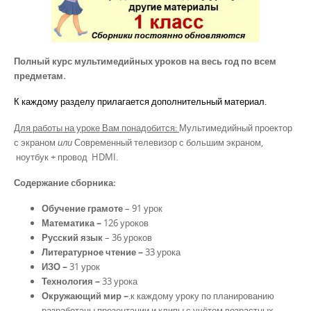
Полный курс мультимедийных уроков на весь год по всем
предметам.
К каждому разделу прилагается дополнительный материал.
Для работы на уроке Вам понадобится:
Мультимедийный проектор
с экраном
или
Современный телевизор с большим экраном,
ноутбук + провод HDMI.
Содержание сборника:
Обучение грамоте
– 91 урок
Математика –
126 уроков
Русский язык
– 36 уроков
Литературное чтение –
33 урока
ИЗО –
31 урок
Технология –
33 урока
Окружающий мир –
.к каждому уроку по планированию
разработаны презентации и клипы с учётом возрастных