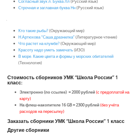
Согласный звук л. Буква Лл
(Русский язык)
Строчная и заглавная буква Нн
(Русский язык)
.
Кто такие рыбы?
(Окружающий мир)
Н.Артюхова “Саша дразнилка”
(Литературное чтение)
Что растет на клумбе?
(Окружающий мир)
Красоту надо уметь замечать
(ИЗО)
В море. Какие цвета и формы у морских обитателей
(Технология)
Стоимость сборников УМК “Школа России” 1
класс:
Электронно (по ссылке) = 2000 рублей
(с предоплатой на
карту)
На флеш-накопителе 16 GB = 2300 рублей
(без учёта
расходов на пересылку)
Заказать сборники УМК “Школа России” 1 класс
Другие сборники