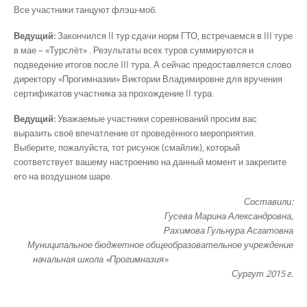
Все участники танцуют флэш-моб.
Ведущий:
Закончился II тур сдачи норм ГТО, встречаемся в III туре
в мае – «Турслёт» . Результаты всех туров суммируются и
подведение итогов после III тура. А сейчас предоставляется слово
директору «Прогимназии» Виктории Владимировне для вручения
сертификатов участника за прохождение II тура.
Ведущий:
Уважаемые участники соревнований просим вас
выразить своё впечатление от проведённого мероприятия.
Выберите, пожалуйста, тот рисунок (смайлик), который
соответствует вашему настроению на данный момент и закрепите
его на воздушном шаре.
Составили:
Гусева Марина Александровна,
Рахимова Гульнура Асгатовна
Муниципальное бюджетное общеобразовательное учреждение
начальная школа «Прогимназия»
Сургут 2015 г.