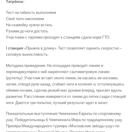
Тигрёнок
:
Тест на гибкость выполняем
Своё тело наклоняем
На скамейку нужно встать
Руками до ноги достать.
Участники с героями проходят к станциям сдачи норм ГТО.
I станция
«Прыжок в длину». Тест позволяет оценить скоростно –
силовую выносливость.
Методика проведения. На площадке проводят линию и
перпендикулярно к ней закрепляют сантиметровую линию
(рулетку). Участник встает около линии, не касаясь ее носками,
затем, отводя руки назад, сгибает ноги в коленях и, оттолкнувшись
обеими ногами, сделав резкий мах руками вперед, прыгает вдоль
разметки. Расстояние измеряется от линии до пятки сзади стоящей
ноги. Даются три попытки, лучший результат идет в зачет.
Показательные выступления Чемпионки Европы по спортивному
ушу, Победительницы 6 Чемпионата Мира по традиционному ушу,
Призёра Международного турнира «Московские звёзды ушу» по
спортивному ушу Тиуновой Ульяне, Призёра Уральского