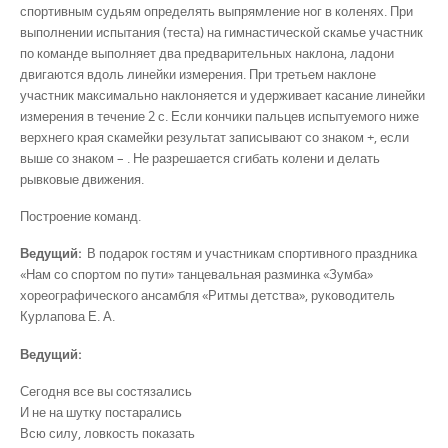
спортивным судьям определять выпрямление ног в коленях. При
выполнении испытания (теста) на гимнастической скамье участник
по команде выполняет два предварительных наклона, ладони
двигаются вдоль линейки измерения. При третьем наклоне
участник максимально наклоняется и удерживает касание линейки
измерения в течение 2 с. Если кончики пальцев испытуемого ниже
верхнего края скамейки результат записывают со знаком +, если
выше cо знаком – . Не разрешается сгибать колени и делать
рывковые движения.
Построение команд.
Ведущий:
В подарок гостям и участникам спортивного праздника
«Нам со спортом по пути» танцевальная разминка «Зумба»
хореографического ансамбля «Ритмы детства», руководитель
Курлапова Е. А.
Ведущий:
Сегодня все вы состязались
И не на шутку постарались
Всю силу, ловкость показать