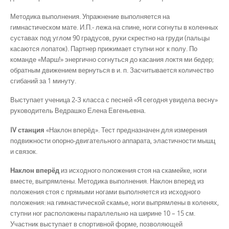
Методика выполнения. Упражнение выполняется на
гимнастическом мате. И.П.- лежа на спине, ноги согнуты в коленных
суставах под углом 90 градусов, руки скрестно на груди (пальцы
касаются лопаток). Партнер прижимает ступни ног к полу. По
команде «Марш!» энергично согнуться до касания локтя ми бедер;
обратным движением вернуться в и. п. Засчитывается количество
сгибаний за 1 минуту.
Выступает ученица 2-З класса с песней «Я сегодня увидела весну»
руководитель Ведрашко Елена Евгеньевна.
IV станция
«Наклон вперёд». Тест предназначен для измерения
подвижности опорно-двигательного аппарата, эластичности мышц
и связок.
Наклон вперёд
из исходного положения стоя на скамейке, ноги
вместе, выпрямлены. Методика выполнения. Наклон вперед из
положения стоя с прямыми ногами выполняется из исходного
положения: на гимнастической скамье, ноги выпрямлены в коленях,
ступни ног расположены параллельно на ширине 10 – 15 см.
Участник выступает в спортивной форме, позволяющей