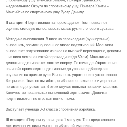
Федерального Округа по спортивному ушу, Призёра Ханты –
Мансийска по спортивному ушу Гусар Данилу.
II станция
«Подтягивание на перекладине». Тест позволяет
оценить силовую выносливость мышц рук и плечевого сустава.
Методика выполнения. В висе на перекладине (руки прямые)
выполнить, возможно, большее число подтягиваний. Мальчики
выполняют подтягивание из виса на высокой перекладине, девочки
– из виса лежа на низкой перекладине (до 80 см). Мальчики и
девочки подтягиваются хватом сверху. По команде «Упражнение
начинай» производят подтягивание до уровня подбородка и
опускание на прямые руки. Выполнять упражнение нужно плавно,
без рывков. Тело не выгибать, сгибание ног в коленях и дерганье
ногами не допускается. В этом случае попытка не засчитывается.
Количество правильных выполнений идет в зачет. Девочки
подтягиваются, не отрывая ноги от пола.
Выступает ученица 3-З класса спортивная аэробика.
III станция
«Подъем туловища за 1 минуту». Тест предназначен
для измерения силы мышц – сгибателей туловища.