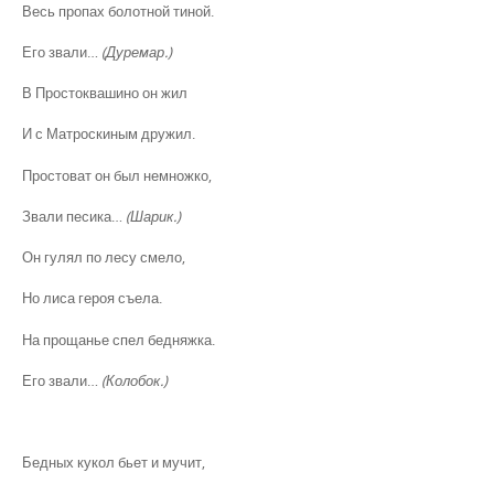
Весь пропах болотной тиной.
Его звали…
(Дуремар.)
В Простоквашино он жил
И с Матроскиным дружил.
Простоват он был немножко,
Звали песика…
(Шарик.)
Он гулял по лесу смело,
Но лиса героя съела.
На прощанье спел бедняжка.
Его звали…
(Колобок.)
Бедных кукол бьет и мучит,