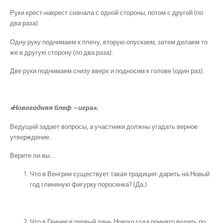
Руки крест-накрест сначала с одной стороны, потом с другой (по
два раза).
Одну руку поднимаем к плечу, вторую опускаем, затем делаем то
же в другую сторону (по два раза).
Две руки поднимаем снизу вверх и подносим к голове (один раз).
«Новогодняя блеф – игра».
Ведущий задает вопросы, а участники должны угадать верное
утверждение.
Верите ли вы…
Что в Венгрии существует такая традиция: дарить на Новый
год глиняную фигурку поросенка? (Да.)
Что в Гвинее в первый день Нового года принято водить по