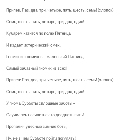
Припев: Раз, два, три, четыре, пять, шесть, семь! (хлопок)
Семь, шесть, пять, четыре, три, два, один!
Кубарем катится по полю Пятница
И издает истерический смех.
Гномик из гномиков – маленький Пятница,
Самый забавный гномик из всех!
Припев: Раз, два, три, четыре, пять, шесть, семь! (хлопок)
Семь, шесть, пять, четыре, три, два, один!
У гнома Субботы сплошные заботы –
Случилось несчастье сто двадцать пять!
Пропали чудесные зимние боты,
Ну, не в чем Субботе пойти погулять!