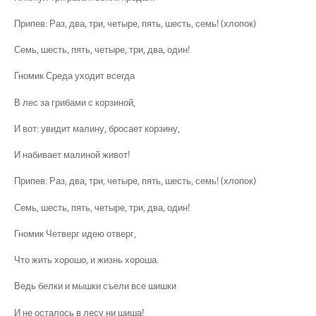
Припев: Раз, два, три, четыре, пять, шесть, семь! (хлопок)
Семь, шесть, пять, четыре, три, два, один!
Гномик Среда уходит всегда
В лес за грибами с корзиной,
И вот: увидит малину, бросает корзину,
И набивает малиной живот!
Припев: Раз, два, три, четыре, пять, шесть, семь! (хлопок)
Семь, шесть, пять, четыре, три, два, один!
Гномик Четверг идею отверг,
Что жить хорошо, и жизнь хороша.
Ведь белки и мышки съели все шишки
И не осталось в лесу ни шиша!