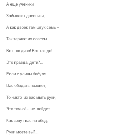
А еще ученики
Забывают дневники,
А как двоек там штук семь –
Так теряют их совсем.
Вот так диво! Вот так да!
Это правда, дети?…
Если с улицы бабуля
Вас обедать позовет,
То никто из вас мыть руки,
Это точно! – не пойдет.
Как зовут вас на обед,
Руки моете вы?…