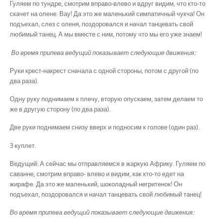
Гуляем по тундре, смотрим вправо-влево и вдруг видим, что кто-то
скачет на олене. Вау! Да это же маленький симпатичный чукча! Он
подъехал, слез с оленя, поздоровался и начал танцевать свой
любимый танец. А мы вместе с ним, потому что мы его уже знаем!
Во время припева ведущий показывает следующие движения:
Руки крест-накрест сначала с одной стороны, потом с другой (по
два раза).
Одну руку поднимаем к плечу, вторую опускаем, затем делаем то
же в другую сторону (по два раза).
Две руки поднимаем снизу вверх и подносим к голове (один раз).
3 куплет.
Ведущий: А сейчас мы отправляемся в жаркую Африку. Гуляем по
саванне, смотрим вправо- влево и видим, как кто-то едет на
жирафе. Да это же маленький, шоколадный негритенок! Он
подъехал, поздоровался и начал танцевать свой любимый танец!
Во время припева ведущий показывает следующие движения: