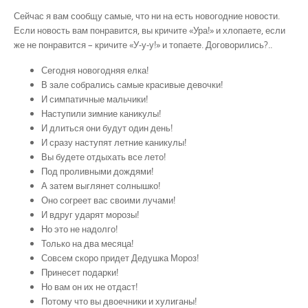
Сейчас я вам сообщу самые, что ни на есть новогодние новости.
Если новость вам понравится, вы кричите «Ура!» и хлопаете, если
же не понравится – кричите «У-у-у!» и топаете. Договорились?..
Сегодня новогодняя елка!
В зале собрались самые красивые девочки!
И симпатичные мальчики!
Наступили зимние каникулы!
И длиться они будут один день!
И сразу наступят летние каникулы!
Вы будете отдыхать все лето!
Под проливными дождями!
А затем выглянет солнышко!
Оно согреет вас своими лучами!
И вдруг ударят морозы!
Но это не надолго!
Только на два месяца!
Совсем скоро придет Дедушка Мороз!
Принесет подарки!
Но вам он их не отдаст!
Потому что вы двоечники и хулиганы!