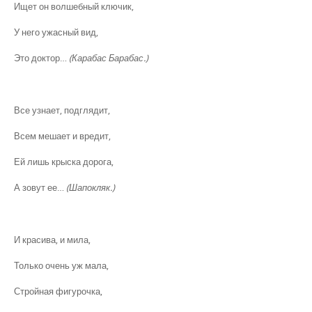
Ищет он волшебный ключик,
У него ужасный вид,
Это доктор…
(Карабас Барабас.)
Все узнает, подглядит,
Всем мешает и вредит,
Ей лишь крыска дорога,
А зовут ее…
(Шапокляк.)
И красива, и мила,
Только очень уж мала,
Стройная фигурочка,