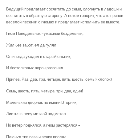
Ведущий предлагает сосчитать до семи, хлопнуть в ладоши и
сосчитать в обратную сторону. А потом говорит, что это припев
веселой песенки о гномах и предлагает исполнить ее вместе.
Гном Понедельник –ужасный бездельник,
Жил без забот, ел да гулял.
Он иногда уходил в старый ельник,
И бестолковых ворон разгонял.
Припев: Раз, два, три, четыре, пять, шесть, семь! (хлопок)
Семь, шесть, пять, четыре, три, два, один!
Маленький дворник по имени Вторник,
Листья в лесу метлой подметал.
Но ветер поднялся, а гном растерялся –
Плюнул три раза и веник продал.