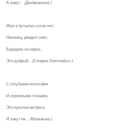
А зовут…
(Дюймовочка.)
Жил в бутылке сотни лет,
Наконец, увидел свет,
Бородою он оброс,
Это добрый…
(Старик Хоттабыч.)
С голубыми волосами
И огромными глазами,
Это куколка-актриса
И зовут ее…
(Мальвина.)