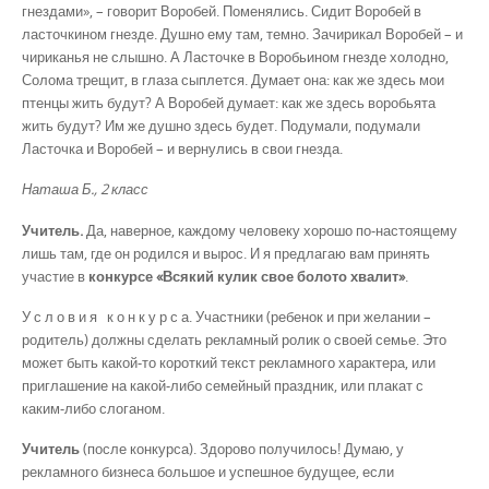
гнездами», – говорит Воробей. Поменялись. Сидит Воробей в
ласточкином гнезде. Душно ему там, темно. Зачирикал Воробей – и
чириканья не слышно. А Ласточке в Воробьином гнезде холодно,
Солома трещит, в глаза сыплется. Думает она: как же здесь мои
птенцы жить будут? А Воробей думает: как же здесь воробьята
жить будут? Им же душно здесь будет. Подумали, подумали
Ласточка и Воробей – и вернулись в свои гнезда.
Наташа Б., 2 класс
Учитель.
Да, наверное, каждому человеку хорошо по-настоящему
лишь там, где он родился и вырос. И я предлагаю вам принять
участие в
конкурсе «Всякий кулик свое болото хвалит»
.
У с л о в и я к о н к у р с а. Участники (ребенок и при желании –
родитель) должны сделать рекламный ролик о своей семье. Это
может быть какой-то короткий текст рекламного характера, или
приглашение на какой-либо семейный праздник, или плакат с
каким-либо слоганом.
Учитель
(после конкурса). Здорово получилось! Думаю, у
рекламного бизнеса большое и успешное будущее, если