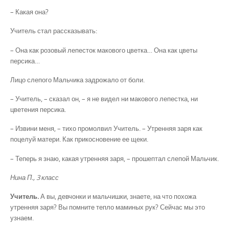
– Какая она?
Учитель стал рассказывать:
– Она как розовый лепесток макового цветка… Она как цветы
персика…
Лицо слепого Мальчика задрожало от боли.
– Учитель, – сказал он, – я не видел ни макового лепестка, ни
цветения персика.
– Извини меня, – тихо промолвил Учитель. – Утренняя заря как
поцелуй матери. Как прикосновение ее щеки.
– Теперь я знаю, какая утренняя заря, – прошептал слепой Мальчик.
Нина П., 3 класс
Учитель.
А вы, девчонки и мальчишки, знаете, на что похожа
утренняя заря? Вы помните тепло маминых рук? Сейчас мы это
узнаем.