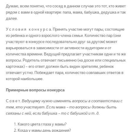
Думаю, всем понятно, что сосед в данном случае это тот, кто живет
рядом с вами в одной квартире: папа, мама, бабушка, дедушка и так
далее.
У с л о в и я к о н к у р с а. Принять участие могут пары, состоящие
из ребенка и одного взрослого члена семьи. Количество пар (они
участвуют в конкурсе последовательно друг за другом) может
варьироваться в зависимости от активности аудитории и от
количества времени. Ведущий предлагает участникам одни и те же
вопросы. Родитель отвечает письменно (на доске или специальных
карточках) – его ответ должен быть виден зрителям, ребенок
отвечает устно. Побеждает пара, количество совпавших ответов в
которой наибольшее.
Примерные вопросы конкурса
С о в е т.
Ведущему нужно изменять вопросы в соответствии с
тем, кто участвует. Если мама – то вопросы должны быть
связаны с ней, если бабушка – то с бабушкой и т. д.
Какого цвета глаза у мамы?
Когда у мамы день рождения?