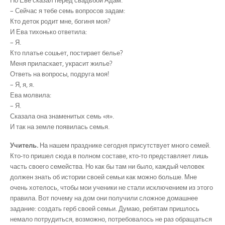
– Сейчас я тебе семь вопросов задам:
Кто деток родит мне, богиня моя?
И Ева тихонько ответила:
– Я.
Кто платье сошьет, постирает белье?
Меня приласкает, украсит жилье?
Ответь на вопросы, подруга моя!
– Я, я, я.
Ева молвила:
– Я.
Сказала она знаменитых семь «я».
И так на земле появилась семья.
Учитель.
На нашем празднике сегодня присутствует много семей.
Кто-то пришел сюда в полном составе, кто-то представляет лишь
часть своего семейства. Но как бы там ни было, каждый человек
должен знать об истории своей семьи как можно больше. Мне
очень хотелось, чтобы мои ученики не стали исключением из этого
правила. Вот почему на дом они получили сложное домашнее
задание: создать герб своей семьи. Думаю, ребятам пришлось
немало потрудиться, возможно, потребовалось не раз обращаться