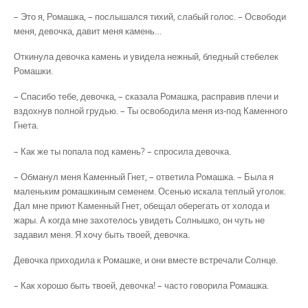
– Это я, Ромашка, – послышался тихий, слабый голос. – Освободи
меня, девочка, давит меня камень…
Откинула девочка камень и увидела нежный, бледный стебелек
Ромашки.
– Спасибо тебе, девочка, – сказала Ромашка, расправив плечи и
вздохнув полной грудью. – Ты освободила меня из-под Каменного
Гнета.
– Как же ты попала под камень? – спросила девочка.
– Обманул меня Каменный Гнет, – ответила Ромашка. – Была я
маленьким ромашкиным семенем. Осенью искала теплый уголок.
Дал мне приют Каменный Гнет, обещал оберегать от холода и
жары. А когда мне захотелось увидеть Солнышко, он чуть не
задавил меня. Я хочу быть твоей, девочка.
Девочка приходила к Ромашке, и они вместе встречали Солнце.
– Как хорошо быть твоей, девочка! – часто говорила Ромашка.