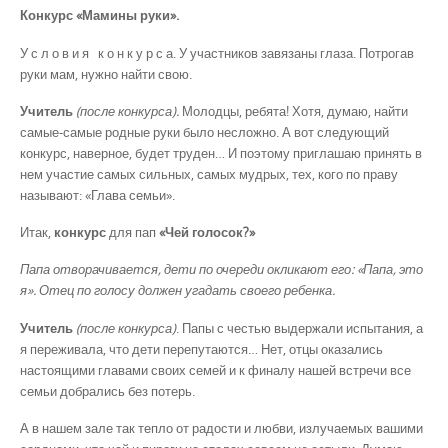
Конкурс «Мамины руки».
У с л о в и я к о н к у р с а. У участников завязаны глаза. Потрогав
руки мам, нужно найти свою.
Учитель
(после конкурса).
Молодцы, ребята! Хотя, думаю, найти
самые-самые родные руки было несложно. А вот следующий
конкурс, наверное, будет труден… И поэтому приглашаю принять в
нем участие самых сильных, самых мудрых, тех, кого по праву
называют: «Глава семьи».
Итак,
конкурс
для пап
«Чей голосок?»
Папа отворачивается, дети по очереди окликают его: «Папа, это
я». Отец по голосу должен угадать своего ребенка.
Учитель
(после конкурса)
. Папы с честью выдержали испытания, а
я переживала, что дети перепутаются… Нет, отцы оказались
настоящими главами своих семей и к финалу нашей встречи все
семьи добрались без потерь.
А в нашем зале так тепло от радости и любви, излучаемых вашими