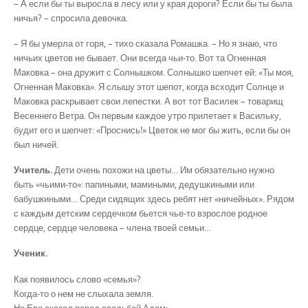
– А если бы ты выросла в лесу или у края дороги? Если бы ты была
ничья? – спросила девочка.
– Я бы умерла от горя, – тихо сказала Ромашка. – Но я знаю, что
ничьих цветов не бывает. Они всегда чьи-то. Вот та Огненная
Маковка – она дружит с Солнышком. Солнышко шепчет ей: «Ты моя,
Огненная Маковка». Я слышу этот шепот, когда всходит Солнце и
Маковка раскрывает свои лепестки. А вот тот Василек – товарищ
Весеннего Ветра. Он первым каждое утро прилетает к Васильку,
будит его и шепчет: «Проснись!» Цветок не мог бы жить, если бы он
был ничей.
Учитель.
Дети очень похожи на цветы… Им обязательно нужно
быть «чьими-то»: папиными, мамиными, дедушкиными или
бабушкиными… Среди сидящих здесь ребят нет «ничейных». Рядом
с каждым детским сердечком бьется чье-то взрослое родное
сердце, сердце человека – члена твоей семьи…
Ученик.
Как появилось слово «семья»?
Когда-то о нем не слыхала земля.
Но Еве сказал перед свадьбой Адам: