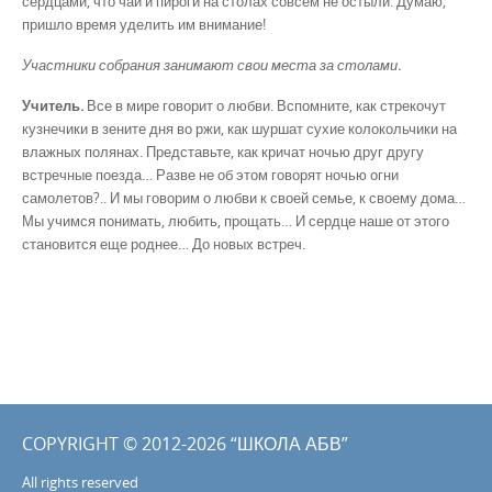
сердцами, что чай и пироги на столах совсем не остыли. Думаю,
пришло время уделить им внимание!
Участники собрания занимают свои места за столами.
Учитель.
Все в мире говорит о любви. Вспомните, как стрекочут
кузнечики в зените дня во ржи, как шуршат сухие колокольчики на
влажных полянах. Представьте, как кричат ночью друг другу
встречные поезда… Разве не об этом говорят ночью огни
самолетов?.. И мы говорим о любви к своей семье, к своему дома…
Мы учимся понимать, любить, прощать… И сердце наше от этого
становится еще роднее… До новых встреч.
COPYRIGHT © 2012-2026 “ШКОЛА АБВ”
All rights reserved