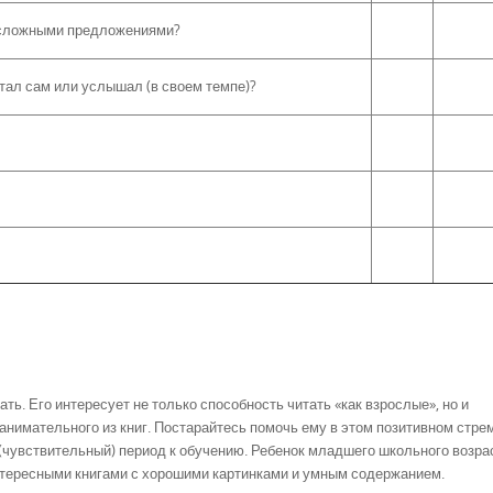
осложными предложениями?
итал сам или услышал (в своем темпе)?
ь. Его интересует не только способность читать «как взрослые», но и
анимательного из книг. Постарайтесь помочь ему в этом позитивном стре
й (чувствительный) период к обучению. Ребенок младшего школьного возра
 интересными книгами с хорошими картинками и умным содержанием.