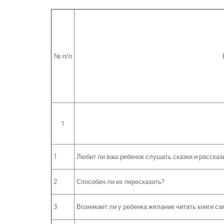
№ п/п
1
1
Любит ли ваш ребенок слушать сказки и рассказ
2
Способен ли их пересказать?
3
Возникает ли у ребенка желание читать книги с