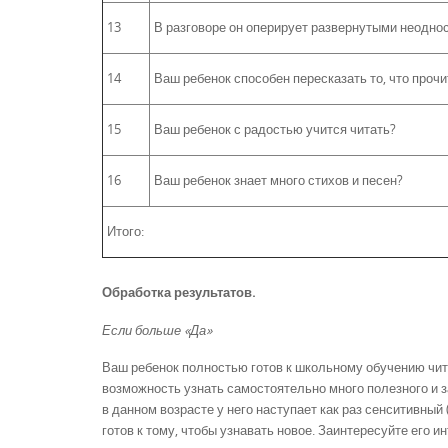
13
В разговоре он оперирует развернутыми неодн
14
Ваш ребенок способен пересказать то, что проч
15
Ваш ребенок с радостью учится читать?
16
Ваш ребенок знает много стихов и песен?
Итого:
Обработка результатов.
Если больше «Да»
Ваш ребенок полностью готов к школьному обучению читат
возможность узнать самостоятельно много полезного и з
в данном возрасте у него наступает как раз сенситивны
готов к тому, чтобы узнавать новое. Заинтересуйте его