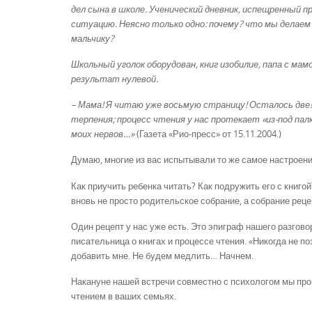
дел сына в школе. Ученический дневник, испещренный 
ситуацию. Неясно только одно: почему? что мы делаем
мальчику?
Школьный уголок оборудован, книг изобилие, папа с ма
результат нулевой.
– Мама! Я читаю уже восьмую страницу! Осталось две!
терпения; процесс чтения у нас протекает «из-под п
моих нервов…»
(Газета «Рио-пресс» от 15.11.2004.)
Думаю, многие из вас испытывали то же самое настроение
Как приучить ребенка читать? Как подружить его с книгой
вновь не просто родительское собрание, а собрание реце
Один рецепт у нас уже есть. Это эпиграф нашего разгово
писательница о книгах и процессе чтения. «Никогда не по
добавить мне. Не будем медлить… Начнем.
Накануне нашей встречи совместно с психологом мы пров
чтением в ваших семьях.