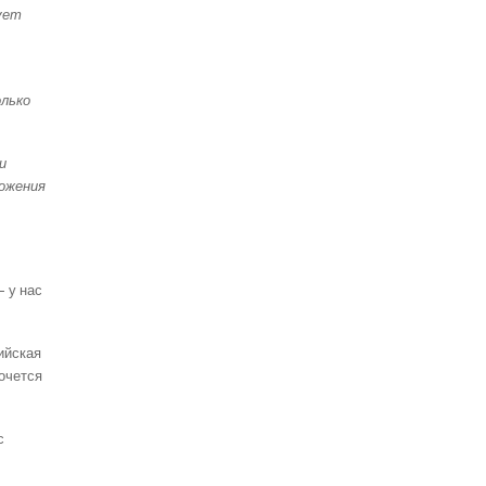
ует
олько
и
ложения
– у нас
лийская
хочется
с