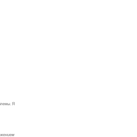
блемы. Я
ожением