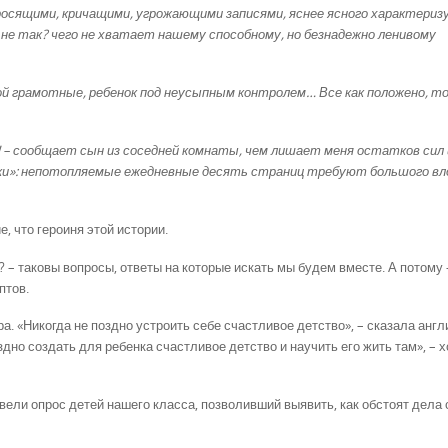
просящими, кричащими, угрожающими записями, яснее ясного характериз
 не так? чего не хватает нашему способному, но безнадежно ленивому
мой грамотные, ребенок под неусыпным контролем… Все как положено, т
 – сообщает сын из соседней комнаты, чем лишает меня остатков сил 
алки»: непотопляемые ежедневные десять страниц требуют большого в
, что героиня этой истории.
? – таковы вопросы, ответы на которые искать мы будем вместе. А потому 
птов.
ра. «Никогда не поздно устроить себе счастливое детство», – сказала анг
здно создать для ребенка счастливое детство и научить его жить там», – 
ели опрос детей нашего класса, позволивший выявить, как обстоят дела 