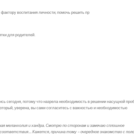
у фактору воспитания личности; помочь решить пр
ятки для родителей.
сь сегодня, потому что назрела необходимость в решении насущной про
который, уверена, вы сами согласитесь с важностью и необходимостью
ная меланхолия и хандра. Смотрю по сторонам и замечаю сплошное
соответствия… Кажется, причина тому – очередное знакомство с пол