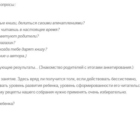
опросы:
ые книги, делиться своими впечатлениями?
ы читаешь в настоящее время?
советуют родители?
агазин?
когда тебе дарят книгу?
ие и автора.)
ующие результаты… (Знакомство родителей с итогами анкетирования.)
 занятие. Здесь вряд ли получится толк, если действовать бессистемно,
ывать уровень развития ребенка, уровень сформированности его читатель
тому рецепты нашего собрания нужно применять очень избирательно.
ребенка?