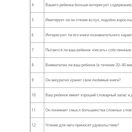
4
Вашего ребенка больше интересует содержание, 
5
Имитирует ли он чтение вслух, подобно взросл
6
Интересуют ли его книги познавательного характ
7
Пытается ли ваш ребенок «писать» собственные 
8
Внимателен ли ваш ребенок (в течение 20–40 ми
9
Он аккуратно хранит свои любимые книги?
10
Ваш ребенок имеет хороший словарный запас и 
11
Он понимает смысл большинства сложных слов
12
Чтение для него приносит удовольствие?