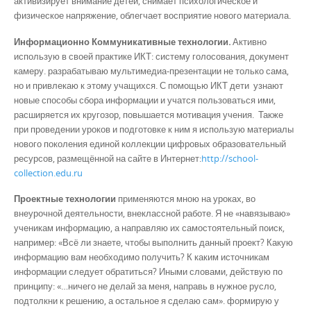
активизирует внимание детей, снимает психологическое и
физическое напряжение, облегчает восприятие нового материала.
Информационно Коммуникативные технологии.
Активно
использую в своей практике ИКТ: систему голосования, документ
камеру. разрабатываю мультимедиа-презентации не только сама,
но и привлекаю к этому учащихся. С помощью ИКТ дети узнают
новые способы сбора информации и учатся пользоваться ими,
расширяется их кругозор, повышается мотивация учения. Также
при проведении уроков и подготовке к ним я использую материалы
нового поколения единой коллекции цифровых образовательный
ресурсов, размещённой на сайте в Интернет:
http://school-
collection.edu.ru
Проектные технологии
применяются мною на уроках, во
внеурочной деятельности, внеклассной работе. Я не «навязываю»
ученикам информацию, а направляю их самостоятельный поиск,
например: «Всё ли знаете, чтобы выполнить данный проект? Какую
информацию вам необходимо получить? К каким источникам
информации следует обратиться? Иными словами, действую по
принципу: «…ничего не делай за меня, направь в нужное русло,
подтолкни к решению, а остальное я сделаю сам». формирую у