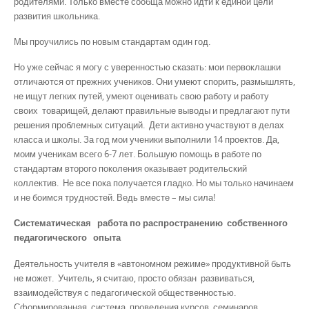
родителями. Только вместе сообща можно идти к единой цели
развития школьника.
Мы проучились по новым стандартам один год.
Но уже сейчас я могу с уверенностью сказать: мои первоклашки
отличаются от прежних учеников. Они умеют спорить, размышлять,
не ищут легких путей, умеют оценивать свою работу и работу
своих товарищей, делают правильные выводы и предлагают пути
решения проблемных ситуаций. Дети активно участвуют в делах
класса и школы. За год мои ученики выполнили 14 проектов. Да,
моим ученикам всего 6-7 лет. Большую помощь в работе по
стандартам второго поколения оказывает родительский
коллектив. Не все пока получается гладко. Но мы только начинаем
и не боимся трудностей. Ведь вместе – мы сила!
Систематическая работа
по распространению собственного
педагогического опыта
Деятельность учителя в «автономном режиме» продуктивной быть
не может. Учитель, я считаю, просто обязан развиваться,
взаимодействуя с педагогической общественностью.
Сформированная система проведения курсов, семинаров,