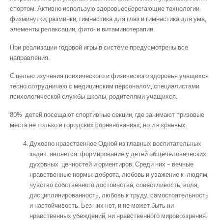
спортом. Активно использую здоровьесберегающие технологии:
физминутки, разминки, гимнастика для глаз и гимнастика для ума,
элементы релаксации, фито- и витаминотерапии.
При реализации годовой игры в системе предусмотрены все
направления.
С целью изучения психического и физического здоровья учащихся
тесно сотрудничаю с медицинским персоналом, специалистами
психологической службы школы, родителями учащихся.
80% детей посещают спортивные секции, где занимают призовые
места не только в городских соревнованиях, но и в краевых.
Духовно нравственное Одной из главных воспитательных
задач является формирование у детей общечеловеческих
духовных ценностей и ориентиров. Среди них – вечные
нравственные нормы: доброта, любовь и уважение к людям,
чувство собственного достоинства, совестливость, воля,
дисциплинированность, любовь к труду, самостоятельность
и настойчивость. Без них нет, и не может быть ни
нравственных убеждений, ни нравственного мировоззрения.