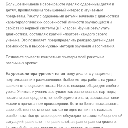
Большое внимание в своей работе уделяю одаренным детям и
детям, проявляющим повышенный интерес к изучаемым
предметам. Работу с одаренными детьми начинаю с диагностики
характерологических особенностей личности обучающихся и
свойств их нервной системы (в 1 классе). Изучив результаты
диагностики, составляю краткий «портрет» каждого своего
ученика. Это позволяет предопределить реакцию детей и дает
возможность в выборе нужных методов обучения и воспитания.
Позвольте привести конкретные примеры моей работы на
различных уроках:
На уроках литературного чтения
веду диалог с учащимися,
подталкивая их к размышлению. Выбор метода работы на уроке
зависит от специфики текста. Но есть позиции, общие для любого
урока. Учитель и ученик выступают как равноправные партнеры,
носители разнородного, но необходимого опыта, высказывая свои
мысли о прочитанном произведении. Дети не боятся высказывать
свое собственное мнение, так как ни одно из них я не называю
ошибочным. Все детские версии обсуждаю не в жесткой оценочной
ситуации (правильно – неправильно), а в равноправном диалоге.
Потом обобщаю все версии ответа на вопрос, выделяя и