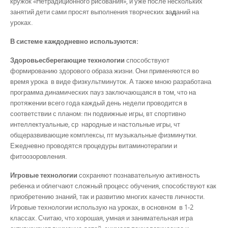
кружок «Нетрадиционного рисования», и уже после нескольких
занятий дети сами просят выполнения творческих
з
а
д
аний на
уроках.
В системе каждодневно используются:
Здоровьесберегающие технологии
способствуют
формированию здорового образа жизни. Они применяются во
время урока в виде физкультминуток. А также мною разработана
программа динамических пауз заключающаяся в том, что на
протяжении всего года каждый день недели проводится в
соответствии с планом: пн подвижные игры, вт спортивно
интеллектуальные, ср народные и настольные игры, чт
общеразвивающие комплексы, пт музыкальные физминутки.
Ежедневно проводятся процедуры витаминотерапии и
фитоозоровления.
Игровые технологии
сохраняют познавательную активность
ребенка и облегчают сложный процесс обучения, способствуют как
приобретению знаний, так и развитию многих качеств личности.
Игровые технологии использую на уроках, в основном в 1-2
классах. Считаю, что хорошая, умная и занимательная игра