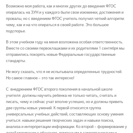
Возможно моя работа, как и многих других до введения ФГОС
опиралась на ЗУН и у каждого были свои изюминки, достижения и
провалы, но с введением ФГОС учитель получил четкий алгоритм:
чему, как и на что опираться в своей работе. Это большое
подспорье.
В этом учебном году на меня возложена особая ответственность.
Вместе со своими первоклашками и их родителями 1 сентября мы
отправились покорять новые Федеральные государственные
стандарты.
Не могу сказать, что я не испытывала определенных трудностей.
Но самое главное – это так интересно!
С внедрением ФГОС второго поколения в начальной школе
учителя должны научить ребенка не только читать, считать и
писать, чему и сейчас учат вполне успешно, но и должны привить
две группы новых умений. К первой относится группа
универсальных учебных действий, составляющих основу умения
учиться: навыки решения творческих задач и навыки поиска,
анализа и интерпретации информации. Ко второй – формирование у
детей мотивации к обучению, помощи им в самоорганизации и