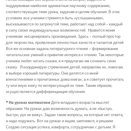
поддерживая наиболее адекватные научному содержанию,
соответствующие теме урока, задачам и целям обучения. В этих
условиях все ученики стремятся быть «услышанными»,
высказываются по затронутой теме, работают над собой – каждый
в силу своих индивидуальных возможностей. Нравится моим
ученикам инсценировать произведения. Здесь – полный простор
для творчества, проявления личностных качеств и талантов детей.
Все же основная задача литературного чтения – формирование
читательских умений и привитие интереса к чтению. Так некоторые
ученики любят читать сказки, и я предлагаю им сочинить свою
сказку. Я координирую стремления детей, направляю их, помогаю
в выборе хорошей литературы. Они делятся со мной
впечатлениями о прочитанных дома книгах, а я советует прочитать
ту или иную книгу по интересующей их теме. Таким образом,
осуществляется дифференциация обучения.
* На уроках математики
Дети младшего возраста мыслят
образами. На уроках даю возможность думать, а не «быстро,
быстро, рук не вижу». Задаю такие вопросы, на которые нет ответа,
а надо подумать. Вот на уроках и ищем, шепчемся, и решаем.
Создаю ситуация успеха, комфорта, сотрудничаю с детьми. Я