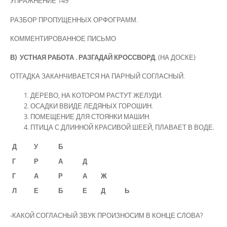
УПРАЖНЕНИЕ 149
РАЗБОР ПРОПУЩЕННЫХ ОРФОГРАММ.
КОММЕНТИРОВАННОЕ ПИСЬМО
В)
УСТНАЯ РАБОТА . РАЗГАДАЙ КРОССВОРД
.
(НА ДОСКЕ)
ОТГАДКА ЗАКАНЧИВАЕТСЯ НА ПАРНЫЙ СОГЛАСНЫЙ.
ДЕРЕВО, НА КОТОРОМ РАСТУТ ЖЕЛУДИ.
ОСАДКИ ВВИДЕ ЛЕДЯНЫХ ГОРОШИН.
ПОМЕЩЕНИЕ ДЛЯ СТОЯНКИ МАШИН.
ПТИЦА С ДЛИННОЙ КРАСИВОЙ ШЕЕЙ, ПЛАВАЕТ В ВОДЕ.
Д
У
Б
Г
Р
А
Д
Г
А
Р
А
Ж
Л
Е
Б
Е
Д
Ь
-КАКОЙ СОГЛАСНЫЙ ЗВУК ПРОИЗНОСИМ В КОНЦЕ СЛОВА?