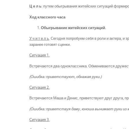
Ц е л ь
: путем обыгрывания житейских ситуаций формиров
Ход классного часа
Обыгрывание житейских ситуаций.
У ч и т е л ь
. Сегодня попробуем себя в роли и актера, и 
заранее готовят сценки.
Ситуация 1.
Встречаются два одноклассника. Обмениваются дружест
(Ошибка: приветствуют, обнажая руки.)
Ситуация 2.
Встречаются Маша и Денис, приветствуют друг друга, пр
(Ошибка: приветствуя даму, юноша вынимает руки из к
Ситуация 3.