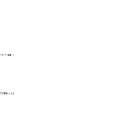
ет этого
держимым