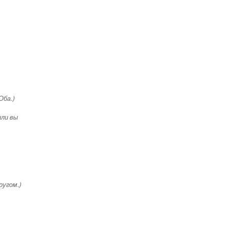
Оба.)
или вы
ругом.)