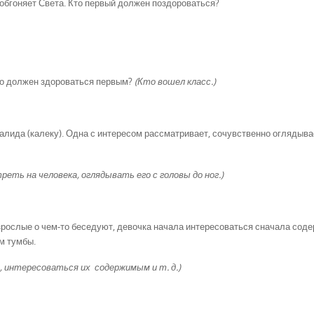
обгоняет Света. Кто первый должен поздороваться?
Кто должен здороваться первым?
(Кто вошел класс.)
лида (калеку). Одна с интересом рассматривает, сочувственно оглядыва
ть на человека, оглядывать его с головы до ног.)
взрослые о чем-то беседуют, девочка начала интересоваться сначала со
м тумбы.
 интересоваться их содержимым и т. д.)