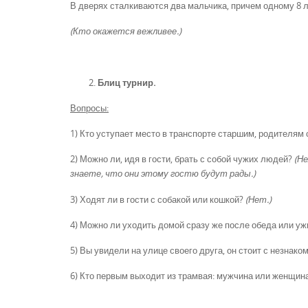
В дверях сталкиваются два мальчика, причем одному 8 ле
(Кто окажется вежливее.)
Блиц турнир.
Вопросы:
1) Кто уступает место в транспорте старшим, родител
2) Можно ли, идя в гости, брать с собой чужих людей?
(Не
знаете, что они этому гостю будут рады.)
3) Ходят ли в гости с собакой или кошкой?
(Нет.)
4) Можно ли уходить домой сразу же после обеда или уж
5) Вы увидели на улице своего друга, он стоит с незна
6) Кто первым выходит из трамвая: мужчина или женщин