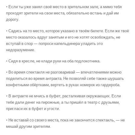
• Если ты уже занял своё место в зрительном зале, а мимо тебя
проходят зрители на свои места, обязательно встань и дай им
дорогу.
• Садись на то место, которое указано в твоём билете. Если же твоё
место оказалось вдруг занятым и его не хотят освобождать, не
вступай в спор — попроси капельдинера уладить это
недоразумение.
• Сидя в кресле, не клади руки на оба подлокотника.
• Во время спектакля не разговаривай — впечатлениями можно
поделиться во время антракта. Не позволяй себе также шуршать
конфетными обёртками, вертеть в руках номерок из гардероба.
• В антракте не мчись в буфет, расталкивая окружающих. Если
тебе дали денег на пирожные, а ты пришёл в театр с друзьями,
пригласи их в буфет и угости.
• Не вставай со своего места, пока не закончится спектакль, — не
мешай другим зрителям.