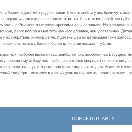
емле бродили далёкие предки слонов. Вместо хобота у них были чуть выт
оны захватывали с деревь­ев лакомые ветки. У кого-то из зверей нос-губа
ось больше. Эти животные росли крепкими и выносливыми. Но в природе в
обные, у кого нос-губа был хоть немного длиннее, чем у остальных. Детё
 у их соб­ратьев, жилось легче. И детёнышам их детёнышей тоже жилось 
 ненамного, но всё с более и более длинными носами – губами.
 животных наибо­лее выносливых, наиболее приспособленных к трудностям
му природному отбору нос – губа превратился сперва в нос-коротышку, а 
что-то вроде пальца, которым слон может под­хватить даже былинку с земл
кусный плод, три – окатился в жаркий день водой, как из шланга, четыре – 
ПОИСК ПО САЙТУ:
Search