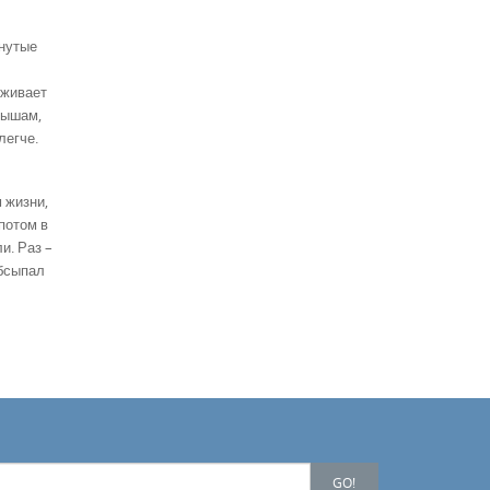
янутые
ыживает
нышам,
легче.
 жизни,
потом в
и. Раз –
обсыпал
GO!