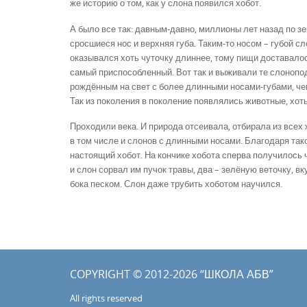
же исто­рию о том, как у слона появился хобот.
А было все так: давным-давно, миллионы лет назад по з
сросшие­ся нос и верхняя губа. Таким-то носом – губой сл
оказывался хоть чуточку длин­нее, тому пищи доставал
самый приспособленный. Вот так и выживали те слонопод
рождённым на свет с более длинными носами-губами, чем
Так из поколения в поколение появлялись животные, хоть
Проходили века. И природа отсеивала, отбирала из всех
в том числе и слонов с длинными носами. Благодаря тако
настоящий хобот. На кончи­ке хобота сперва получилось 
и слон сорвал им пучок травы, два – зе­лёную веточку, в
бока песком. Слон даже трубить хоботом научился.
COPYRIGHT © 2012-2026 “ШКОЛА АБВ”
All rights reserved