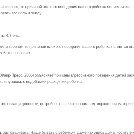
ли «верно», то причиной плохого поведения вашего ребенка является его
овать его боль и обиду.
ь. 4. Лень.
тили «верно», то причиной плохого поведения вашего ребенка является ег
собственных сил.
 (Фаир-Пресс, 2006) объясняет причины агрессивного поведения детей раз
столкнувшись с подобными реакциями ребенка.
вство незащищенности, потребность в постоянном подтверждении материн
я, разговаривать. Чаще бывать с ребенком; даже находясь дома, носить ег