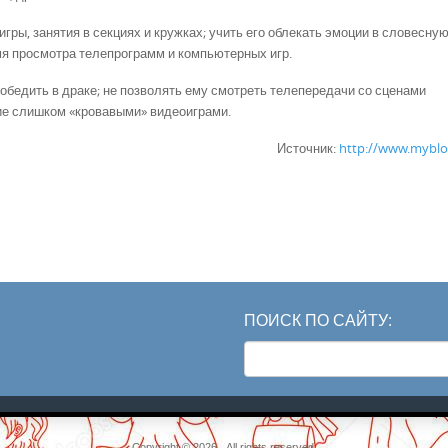
гры, занятия в секциях и кружках; учить его облекать эмоции в словесну
мя просмотра телепрограмм и компьютерных игр.
победить в драке; не позволять ему смотреть телепередачи со сценами
ие слишком «кровавыми» видеоиграми.
Источник:
http://www.myblog
ПОИСК ПО САЙТУ:
Search
for:
Copyright © 2026 . All rights reserved.