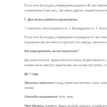
Если хотя бы на два утверждения раздела «В» вы ответи
стремление отомстить, заставить других людей почувств
Г. Для моего ребенка характерны:
1. Комплекс неполноценности. 2. Безнадежность. 3. Тупост
Если хотя бы на два утверждения из раздела «Г» вы отве
ощущение неспособности сделать что-нибудь, нехватки 
Как реагировать на его агрессию?
Детский психолог Эдвига Антье в книге «Агрессивность»
возрастов и советует родителям, как лучше поступить, 
Дo 1 года
Причины агрессии:
голод, кишечные колики, страх, чу
любви.
Способы выражения:
плач, крик.
Что делать:
кормить, брать на руки, ласкать, улыбатьс