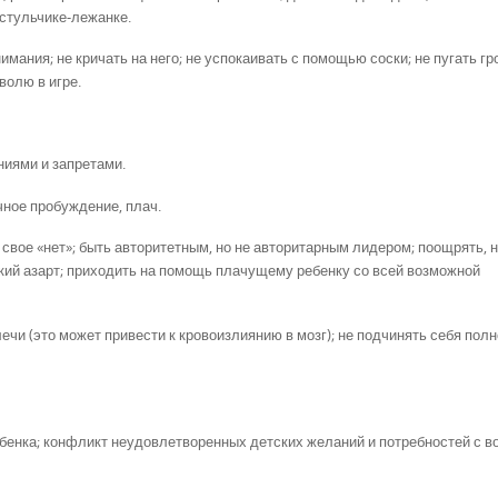
 стульчике-лежанке.
имания; не кричать на него; не успокаивать с помощью соски; не пугать г
волю в игре.
иями и запретами.
очное пробуждение, плач.
вое «нет»; быть авторитетным, но не авторитарным лидером; поощрять, 
ий азарт; приходить на помощь плачущему ребенку со всей возможной
лечи (это может привести к кровоизлиянию в мозг); не подчинять себя пол
нка; конфликт неудовлетворенных детских желаний и потребностей с в