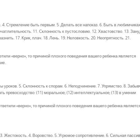
. 4. Стремление быть первым. 5. Делать все напоказ. 6. Быть в любимчиках
печатлительность. 11. Склонность к пустословию. 12. Хвастовство. 13. Зану
знить. 17. Крик, плач. 18. Лень. 19. Неловкость. 20. Неопрятность. 21.
етили «верно», то причиной плохого поведения вашего ребенка является
ие.
лы уроков. 5. Склонность к спорам. 6. Неподчинение. 7. Упрямство. 8. Забыв
ть превосходство: (11) моральное; (12) интеллектуальное; (13) в умении
ответили «верно», то причиной плохого поведения вашего ребенка являетс
3. Жестокость. 4. Воровство. 5. Угрюмое сопротивление. 6. Сильная пасси