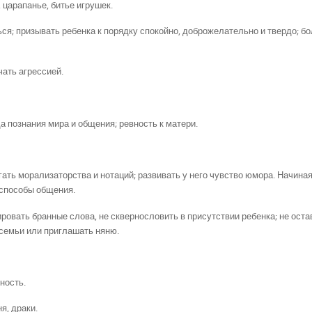
 царапанье, битье игрушек.
ься; призывать ребенка к порядку спокойно, доброжелательно и твердо; б
чать агрессией.
 познания мира и общения; ревность к матери.
ать морализаторства и нотаций; развивать у него чувство юмора. Начиная
 способы общения.
ровать бранные слова, не сквернословить в присутствии ребенка; не оста
 семьи или приглашать няню.
ность.
я, драки.