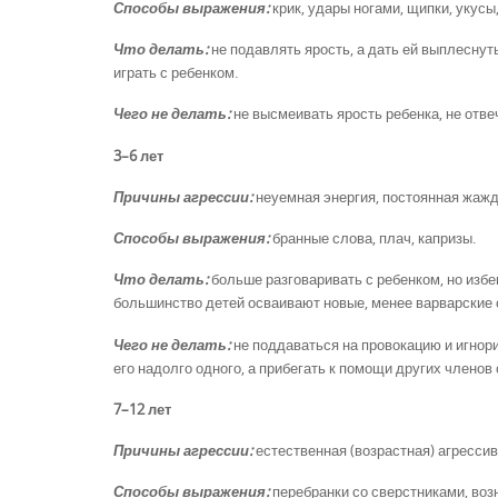
Способы выражения:
крик, удары ногами, щипки, укусы,
Что делать:
не подавлять ярость, а дать ей выплеснут
играть с ребенком.
Чего не делать:
не высмеивать ярость ребенка, не отве
3–6 лет
Причины агрессии:
неуемная энергия, постоянная жажда
Способы выражения:
бранные слова, плач, капризы.
Что делать:
больше разговаривать с ребенком, но избег
большинство детей осваивают новые, менее варварские
Чего не делать:
не поддаваться на провокацию и игнори
его надолго одного, а прибегать к помощи других членов
7–12 лет
Причины агрессии:
естественная (возрастная) агрессив
Способы выражения:
перебранки со сверстниками, возн