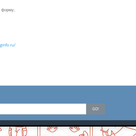
ю форму;
info.ru/
GO!