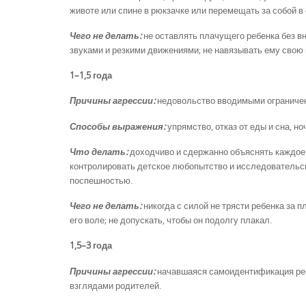
животе или спине в рюкзачке или перемещать за собой в
Чего не делать:
не оставлять плачущего ребенка без вн
звуками и резкими движениями; не навязывать ему свою 
1–1,5 года
Причины агрессии:
недовольство вводимыми ограничен
Способы выражения:
упрямство, отказ от еды и сна, н
Что делать:
доходчиво и сдержанно объяснять каждое с
контролировать детское любопытство и исследовательск
поспешностью.
Чего не делать:
никогда с силой не трясти ребенка за п
его воле; не допускать, чтобы он подолгу плакал.
1,5–3 года
Причины агрессии:
начавшаяся самоидентификация ребе
взглядами родителей.